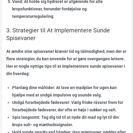
Vand:
At holde sig hydreret er afgørende for alle
kropsfunktioner, herunder fordøjelse og
temperaturregulering.
3. Strategier til At Implementere Sunde
Spisevaner
At ændre sine spisevaner kræver tid og tålmodighed, men der er
flere strategier, du kan anvende for at gøre overgangen lettere.
Her er nogle nyttige tips til at implementere sunde spisevaner i
din hverdag:
Planlæg dine måltider:
At lave en madplan for ugen kan
hjælpe med at undgå impulsive og usunde valg.
Undgå forarbejdede fødevarer:
Vælg friske råvarer frem for
forarbejdede fødevarer, der ofte er høje i sukker og salt.
Spis langsomt:
Tag dig tid til at nyde dit mad og lyt til din
krops sult- og mæthedssignaler.
Hold sunde snacks ved hånden:
Hav grøntsager, nødder eller