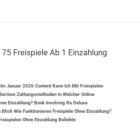
 75 Freispiele Ab 1 Einzahlung
 Im Januar 2026 Content Kann Ich Mit Freispielen
Seriöse Zahlungsmethoden In Welcher Online
hne Einzahlung? Book Involving Ra Deluxe
lick Wie Funktionieren Freispiele Ohne Einzahlung?
Freispielen Ohne Einzahlung Beliebte