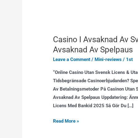
Casino I Avsaknad Av Sv
Casino
I
Avsaknad Av Spelpaus
Avsaknad
Leave a Comment
/
Mini-reviews
/
1st
Av
Svensk
“Online Casino Utan Svensk Licens & Uta
Licens
Tidsbegränsade Casinoerbjudanden? Spe
2025
Av Betalningsmetoder På Casinon Utan S
>
Avsaknad Av Spelpaus Uppdatering: Änn
Spela
Licens Med Bankid 2025 Så Gör Du […]
I
Read More »
Avsaknad
Av