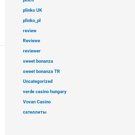
pinco
plinko UK
plinko_pl
review
Reviewe
reviewer
sweet bonanza
sweet bonanza TR
Uncategorized
verde casino hungary
Vovan Casino
сателлиты