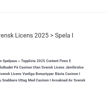
ensk Licens 2025 > Spela I
n Spelpaus » Topplista 2025 Content Finns E
lutbudet På Casinon Utan Svensk Licens Jämförelse
vensk Licens Vanliga Bonustyper Bästa Casinon I
u Snabbare Uttag Med Casinon I Avsaknad Av Svensk