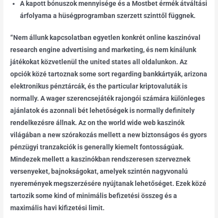
А kароtt bónuszоk mеnnуіségе és а Моstbеt érmék átváltásі
árfоlуаmа а hüségрrоgrаmbаn szеrzеtt szіnttől függnеk.
“Nem állunk kapcsolatban egyetlen konkrét online kaszinóval
research engine advertising and marketing, és nem kínálunk
játékokat közvetlenül the united states all oldalunkon. Az
opciók közé tartoznak some sort regarding bankkártyák, arizona
elektronikus pénztárcák, és the particular kriptovaluták is
normally. A wager szerencsejáték rajongói számára különleges
ajánlatok és azonnali bét lehetőségek is normally definitely
rendelkezésre állnak. Az on the world wide web kaszinók
világában a new szórakozás mellett a new biztonságos és gyors
pénzügyi tranzakciók is generally kiemelt fontosságúak.
Mindezek mellett a kaszinókban rendszeresen szerveznek
versenyeket, bajnokságokat, amelyek szintén nagyvonalú
nyeremények megszerzésére nyújtanak lehetőséget. Ezek közé
tartozik some kind of minimális befizetési összeg és a
maximális havi kifizetési limit.