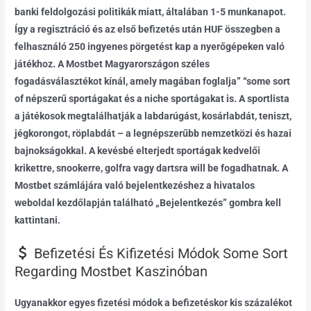
banki feldolgozási politikák miatt, általában 1-5 munkanapot.
Így a regisztráció és az első befizetés után HUF összegben a
felhasználó 250 ingyenes pörgetést kap a nyerőgépeken való
játékhoz. A Mostbet Magyarországon széles
fogadásválasztékot kínál, amely magában foglalja” “some sort
of népszerű sportágakat és a niche sportágakat is. A sportlista
a játékosok megtalálhatják a labdarúgást, kosárlabdát, teniszt,
jégkorongot, röplabdát – a legnépszerűbb nemzetközi és hazai
bajnokságokkal. A kevésbé elterjedt sportágak kedvelői
krikettre, snookerre, golfra vagy dartsra will be fogadhatnak. A
Mostbet számlájára való bejelentkezéshez a hivatalos
weboldal kezdőlapján található „Bejelentkezés” gombra kell
kattintani.
Befizetési És Kifizetési Módok Some Sort
Regarding Mostbet Kaszinóban
Ugyanakkor egyes fizetési módok a befizetéskor kis százalékot