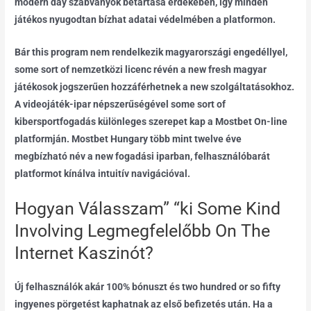
modern day szabványok betartása érdekében, így minden
játékos nyugodtan bízhat adatai védelmében a platformon.
Bár this program nem rendelkezik magyarországi engedéllyel,
some sort of nemzetközi licenc révén a new fresh magyar
játékosok jogszerűen hozzáférhetnek a new szolgáltatásokhoz.
A videojáték-ipar népszerűségével some sort of
kibersportfogadás különleges szerepet kap a Mostbet On-line
platformján. Mostbet Hungary több mint twelve éve
megbízható név a new fogadási iparban, felhasználóbarát
platformot kínálva intuitív navigációval.
Hogyan Válasszam” “ki Some Kind
Involving Legmegfelelőbb On The
Internet Kaszinót?
Új felhasználók akár 100% bónuszt és two hundred or so fifty
ingyenes pörgetést kaphatnak az első befizetés után. Ha a