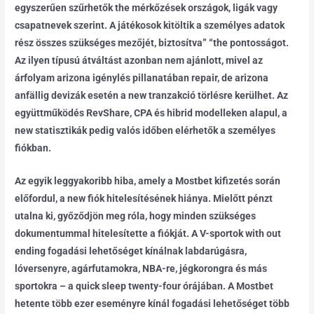
egyszerűen szűrhetők the mérkőzések országok, ligák vagy
csapatnevek szerint. A játékosok kitöltik a személyes adatok
rész összes szükséges mezőjét, biztosítva” “the pontosságot.
Az ilyen típusú átváltást azonban nem ajánlott, mivel az
árfolyam arizona igénylés pillanatában repair, de arizona
anfällig devizák esetén a new tranzakció törlésre kerülhet. Az
együttműködés RevShare, CPA és hibrid modelleken alapul, a
new statisztikák pedig valós időben elérhetők a személyes
fiókban.
Az egyik leggyakoribb hiba, amely a Mostbet kifizetés során
előfordul, a new fiók hitelesítésének hiánya. Mielőtt pénzt
utalna ki, győződjön meg róla, hogy minden szükséges
dokumentummal hitelesítette a fiókját. A V-sportok with out
ending fogadási lehetőséget kínálnak labdarúgásra,
lóversenyre, agárfutamokra, NBA-re, jégkorongra és más
sportokra – a quick sleep twenty-four órájában. A Mostbet
hetente több ezer eseményre kínál fogadási lehetőséget több