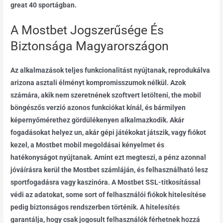
great 40 sportágban.
A Mostbet Jogszerűsége És
Biztonsága Magyarországon
Az alkalmazások teljes funkcionalitást nyújtanak, reprodukálva
arizona asztali élményt kompromisszumok nélkül. Azok
számára, akik nem szeretnének szoftvert letölteni, the mobil
böngészős verzió azonos funkciókat kínál, és bármilyen
képernyőmérethez gördülékenyen alkalmazkodik. Akár
fogadásokat helyez un, akár gépi játékokat játszik, vagy fiókot
kezel, a Mostbet mobil megoldásai kényelmet és
hatékonyságot nyújtanak. Amint ezt megteszi, a pénz azonnal
jóváírásra kerül the Mostbet számláján, és felhasználható lesz
sportfogadásra vagy kaszinóra. A Mostbet SSL-titkosítással
védi az adatokat, some sort of felhasználói fiókok hitelesítése
pedig biztonságos rendszerben történik. A hitelesítés
garantálja, hogy csak jogosult felhasználók férhetnek hozzá