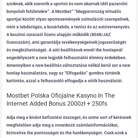
azoknak, akik szeretik a sportot és nem akarnak időt pazarolni
bonyolult felületekre”. A Mostbet” “Magyarország virtuális
sportjai között olyan sportesemények szimulációi szerepelnek,
mint a labdarúgás, a kosárlabda, a tenisz és az autóversenyzés.
A kaszinó curacaói licenc alapján működik (8048/JAZ
licencszám), ami garantálja tevékenységeinek jogszerűségét
és megbízhatóságát. A süti beállítások ennél the honlapnál
engedélyezett a new legjobb felhasználói élmény érdekében.
Amennyiben a new beállítás változtatása nélkül kerül sor a new
honlap használatára, vagy az “Elfogadás” gombra történik
kattintás, azzal a felhasználó elfogadja a sütik használatát.
Mostbet Polska Oficjalne Kasyno In The
Internet Added Bonus 2000zł + 250fs
Adja meg a kívánt befizetési összeget, és some sort of kérésnek
megfelelően adja meg a vonatkozó számlainformációkat,
biztosítva the pontosságot és the hatékonyságot. Csak azok a