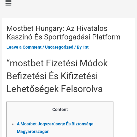
Mostbet Hungary: Az Hivatalos
Kaszinó És Sportfogadási Platform
Leave a Comment
/
Uncategorized
/ By
1st
“mostbet Fizetési Módok
Befizetési És Kifizetési
Lehetőségek Felsorolva
Content
A Mostbet Jogszerűsége És Biztonsága
Magyarországon