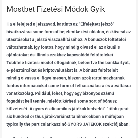
Mostbet Fizetési Módok Gyik
Ha elfelejted a jelszavad, kattints az “Elfelejtett jelszó”
hivatkozásra some form of bejelentkezési oldalon, és kövesd az
utasításokat a jelszó visszaállításához. A bónuszok feltételei
változhatnak, így fontos, hogy mindig olvasd el az aktuális
ajánlatokat és illinois ezekhez kapcsolódó feltételeket.
Többféle fizetési módot elfogadnak, beleértve the bankkártyát,
e-pénztárcákat és kriptovalutákat is. A bónusz feltételeit
mindig olvassa el figyelmesen, hiszen azok tartalmazhatnak
fontos információkat some form of felhasználásra és átváltásra
vonatkozólag. Például, lehet, hogy egy bizonyos számú
fogadást kell tennie, mielőtt kérheti some sort of bónusz
kifizetését. A gyors és dinamikus játékok kedvelői” “több great
six hundred or thus játékvariánst találnak ebben a műfajban
typically the particular kaszinó GYORS JÁTÉKOK szekciójában.