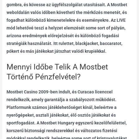
gombra, és kövesse az ügyfélszolgálat utasításait. A Mostbet
weboldalán valós időben követheti the mérkőzés menetét, és
fogadhat különböző kimenetelekre és eseményekre. Az LIVE
mód lehetővé teszi a helyzet elemzését some sort of pályán,
arizona eredmények előrejelzését és különböző fogadási
stratégiák használatát. Itt rulettet, blackjacket, baccaratot,
pókert és más játékokat játszhat valódi krupiékkal.
Mennyi Időbe Telik A Mostbet
Történő Pénzfelvétel?
Mostbet Casino 2009-ben indult, és Curacao licenccel
rendelkezik, amely garantálja a szabályozott működést.
Platformunk számos játéklehetőséget kínál, beleértve a
nyerőgépeket, asztali játékokat, élő osztós játékokat és
sportfogadást. A Mostbet Hungary egyszerű kezelőfelülettel,
korszerű biztonsági rendszerekkel és változatos fizetési
módokkal rendelkezik, beleértve some sort of kriptovalutákat