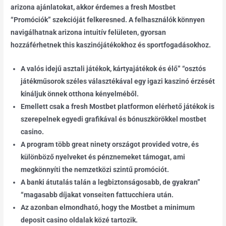
arizona ajánlatokat, akkor érdemes a fresh Mostbet
“Promóciók” szekcióját felkeresned. A felhasználók könnyen
navigálhatnak arizona intuitív felületen, gyorsan
hozzáférhetnek this kaszinójátékokhoz és sportfogadásokhoz.
A valós idejű asztali játékok, kártyajátékok és élő” “osztós
játékműsorok széles választékával egy igazi kaszinó érzését
kínáljuk önnek otthona kényelméből.
Emellett csak a fresh Mostbet platformon elérhető játékok is
szerepelnek egyedi grafikával és bónuszkörökkel mostbet
casino.
A program több great ninety országot provided votre, és
különböző nyelveket és pénznemeket támogat, ami
megkönnyíti the nemzetközi szintű promóciót.
A banki átutalás talán a legbiztonságosabb, de gyakran”
“magasabb díjakat vonseiten fattucchiera után.
Az azonban elmondható, hogy the Mostbet a minimum
deposit casino oldalak közé tartozik.