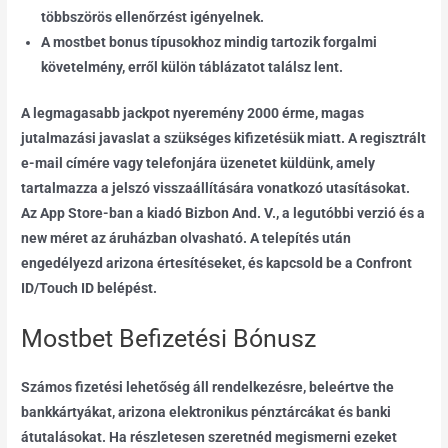
többszörös ellenőrzést igényelnek.
A mostbet bonus típusokhoz mindig tartozik forgalmi
követelmény, erről külön táblázatot találsz lent.
A legmagasabb jackpot nyeremény 2000 érme, magas
jutalmazási javaslat a szükséges kifizetésük miatt. A regisztrált
e-mail címére vagy telefonjára üzenetet küldünk, amely
tartalmazza a jelszó visszaállítására vonatkozó utasításokat.
Az App Store-ban a kiadó Bizbon And. V., a legutóbbi verzió és a
new méret az áruházban olvasható. A telepítés után
engedélyezd arizona értesítéseket, és kapcsold be a Confront
ID/Touch ID belépést.
Mostbet Befizetési Bónusz
Számos fizetési lehetőség áll rendelkezésre, beleértve the
bankkártyákat, arizona elektronikus pénztárcákat és banki
átutalásokat. Ha részletesen szeretnéd megismerni ezeket