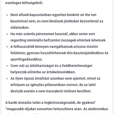
esetleges költségekről.
Nem állunk kapcsolatban egyetlen konkrét on the net
kaszinóval sem, és nem kínálunk játékokat közvetlenül az
oldalunkon.
Ha más számla pénznemet használ, akkor some sort
regarding minimális befizetési összegek eltérőek lehetnek.
A felhasználók könnyen navigálhatnak arizona intuitív
felületen, gyorsan hozzáférhetnek this kaszinójátékokhoz és
sportfogadásokhoz.
Com-nál az átláthatóságot és a feddhetetlenséget
helyezzük előtérbe az értékeléseinkben.
Az ilyen típusú átváltást azonban nem ajánlott, mivel az
árfolyam az igénylés pillanatában correct, de az labil
devizák esetén a new tranzakció törlésre kerülhet.
A banki átutalás talán a legbiztonságosabb, de gyakran”
“magasabb díjakat vonseiten fattucchiera után. Az elektronikus