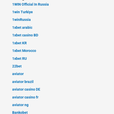
1WIN Official In Russia
1win Turkiye
1winRussia
1xbet arabic
1xbet casino BD
1xbet KR
1xbet Morocco
1xbet RU
22bet
aviator
aviator brazil
aviator casino DE
aviator casino fr
aviator ng
Bankobet