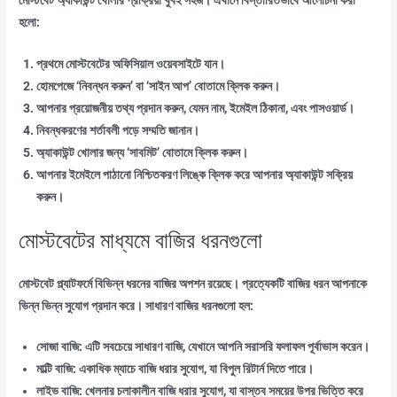
মোস্টবেট অ্যাকাউন্ট খোলার প্রক্রিয়া খুবই সহজ। এখানে বিস্তারিতভাবে আলোচনা করা
হলো:
প্রথমে মোস্টবেটের অফিসিয়াল ওয়েবসাইটে যান।
হোমপেজে ‘নিবন্ধন করুন’ বা ‘সাইন আপ’ বোতামে ক্লিক করুন।
আপনার প্রয়োজনীয় তথ্য প্রদান করুন, যেমন নাম, ইমেইল ঠিকানা, এবং পাসওয়ার্ড।
নিবন্ধকরণের শর্তাবলী পড়ে সম্মতি জানান।
অ্যাকাউন্ট খোলার জন্য ‘সাবমিট’ বোতামে ক্লিক করুন।
আপনার ইমেইলে পাঠানো নিশ্চিতকরণ লিঙ্কে ক্লিক করে আপনার অ্যাকাউন্ট সক্রিয়
করুন।
মোস্টবেটের মাধ্যমে বাজির ধরনগুলো
মোস্টবেট প্ল্যাটফর্মে বিভিন্ন ধরনের বাজির অপশন রয়েছে। প্রত্যেকটি বাজির ধরন আপনাকে
ভিন্ন ভিন্ন সুযোগ প্রদান করে। সাধারণ বাজির ধরনগুলো হল:
সোজা বাজি:
এটি সবচেয়ে সাধারণ বাজি, যেখানে আপনি সরাসরি ফলাফল পূর্বাভাস করেন।
মাল্টি বাজি:
একাধিক ম্যাচে বাজি ধরার সুযোগ, যা বিপুল রিটার্ন দিতে পারে।
লাইভ বাজি:
খেলনার চলাকালীন বাজি ধরার সুযোগ, যা বাস্তব সময়ের উপর ভিত্তি করে