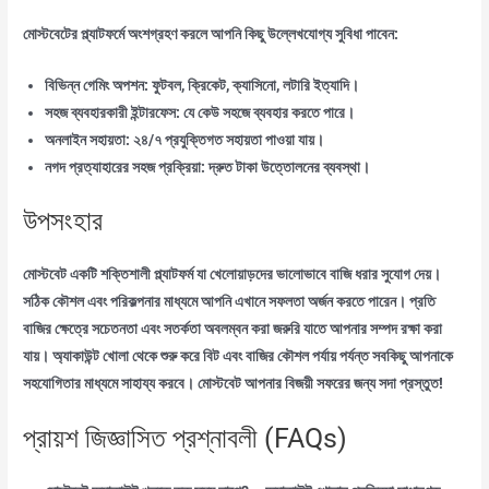
মোস্টবেটের প্ল্যাটফর্মে অংশগ্রহণ করলে আপনি কিছু উল্লেখযোগ্য সুবিধা পাবেন:
বিভিন্ন গেমিং অপশন: ফুটবল, ক্রিকেট, ক্যাসিনো, লটারি ইত্যাদি।
সহজ ব্যবহারকারী ইন্টারফেস: যে কেউ সহজে ব্যবহার করতে পারে।
অনলাইন সহায়তা: ২৪/৭ প্রযুক্তিগত সহায়তা পাওয়া যায়।
নগদ প্রত্যাহারের সহজ প্রক্রিয়া: দ্রুত টাকা উত্তোলনের ব্যবস্থা।
উপসংহার
মোস্টবেট একটি শক্তিশালী প্ল্যাটফর্ম যা খেলোয়াড়দের ভালোভাবে বাজি ধরার সুযোগ দেয়।
সঠিক কৌশল এবং পরিকল্পনার মাধ্যমে আপনি এখানে সফলতা অর্জন করতে পারেন। প্রতি
বাজির ক্ষেত্রে সচেতনতা এবং সতর্কতা অবলম্বন করা জরুরি যাতে আপনার সম্পদ রক্ষা করা
যায়। অ্যাকাউন্ট খোলা থেকে শুরু করে বিট এবং বাজির কৌশল পর্যায় পর্যন্ত সবকিছু আপনাকে
সহযোগিতার মাধ্যমে সাহায্য করবে। মোস্টবেট আপনার বিজয়ী সফরের জন্য সদা প্রস্তুত!
প্রায়শ জিজ্ঞাসিত প্রশ্নাবলী (FAQs)