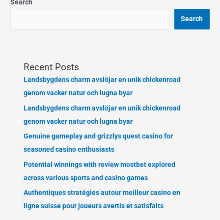
Search
Search
Recent Posts
Landsbygdens charm avslöjar en unik chickenroad
genom vacker natur och lugna byar
Landsbygdens charm avslöjar en unik chickenroad
genom vacker natur och lugna byar
Genuine gameplay and grizzlys quest casino for
seasoned casino enthusiasts
Potential winnings with review mostbet explored
across various sports and casino games
Authentiques stratégies autour meilleur casino en
ligne suisse pour joueurs avertis et satisfaits