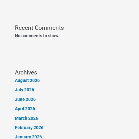
Recent Comments
No comments to show.
Archives
August 2026
July 2026
June 2026
April 2026
March 2026
February 2026
January 2026