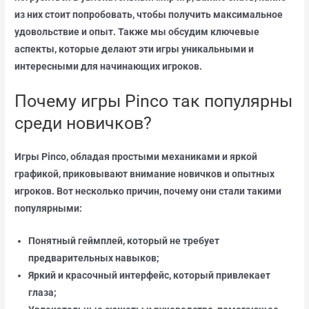
из них стоит попробовать, чтобы получить максимальное
удовольствие и опыт. Также мы обсудим ключевые
аспекты, которые делают эти игры уникальными и
интересными для начинающих игроков.
Почему игры Pinco так популярны
среди новичков?
Игры Pinco, обладая простыми механиками и яркой
графикой, приковывают внимание новичков и опытных
игроков. Вот несколько причин, почему они стали такими
популярными:
Понятный геймплей, который не требует
предварительных навыков;
Яркий и красочный интерфейс, который привлекает
глаза;