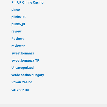
Pin UP Online Casino
pinco
plinko UK
plinko_pl
review
Reviewe
reviewer
sweet bonanza
sweet bonanza TR
Uncategorized
verde casino hungary
Vovan Casino
сателлиты