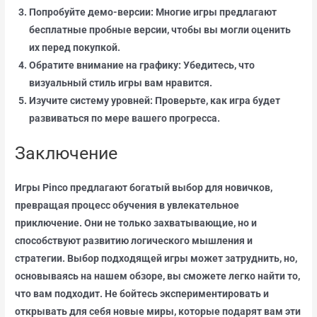
Попробуйте демо-версии:
Многие игры предлагают
бесплатные пробные версии, чтобы вы могли оценить
их перед покупкой.
Обратите внимание на графику:
Убедитесь, что
визуальный стиль игры вам нравится.
Изучите систему уровней:
Проверьте, как игра будет
развиваться по мере вашего прогресса.
Заключение
Игры Pinco предлагают богатый выбор для новичков,
превращая процесс обучения в увлекательное
приключение. Они не только захватывающие, но и
способствуют развитию логического мышления и
стратегии. Выбор подходящей игры может затруднить, но,
основываясь на нашем обзоре, вы сможете легко найти то,
что вам подходит. Не бойтесь экспериментировать и
открывать для себя новые миры, которые подарят вам эти