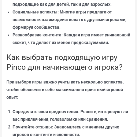
подходящие как для детей, так и для взрослых.
Социальные аспекты:
Многие игры предлагают
возможность взаимодействовать с другими игроками,
формируя сообщества.
Разнообразие контента:
Каждая игра имеет уникальный
сюжет, что делает их менее предсказуемыми.
Как выбрать подходящую игру
Pinco для начинающего игрока?
При выборе игры важно учитывать несколько аспектов,
чтобы обеспечить себе максимально приятный игровой
опыт:
Определите свои предпочтения:
Решите, интересуют ли
вас приключения, головоломки или сражения.
Почитайте отзывы:
Знакомьтесь с мнением других
игроков о контенте и сложности.