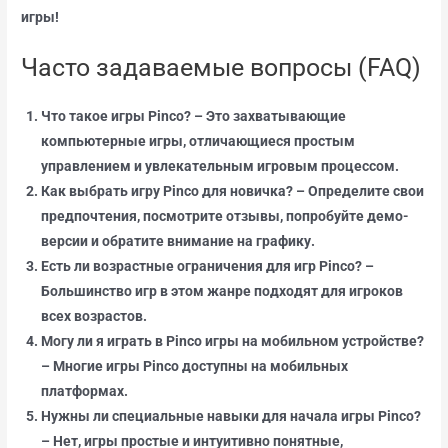
игры!
Часто задаваемые вопросы (FAQ)
Что такое игры Pinco?
– Это захватывающие
компьютерные игры, отличающиеся простым
управлением и увлекательным игровым процессом.
Как выбрать игру Pinco для новичка?
– Определите свои
предпочтения, посмотрите отзывы, попробуйте демо-
версии и обратите внимание на графику.
Есть ли возрастные ограничения для игр Pinco?
–
Большинство игр в этом жанре подходят для игроков
всех возрастов.
Могу ли я играть в Pinco игры на мобильном устройстве?
– Многие игры Pinco доступны на мобильных
платформах.
Нужны ли специальные навыки для начала игры Pinco?
– Нет, игры простые и интуитивно понятные,