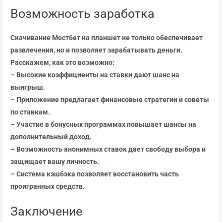
Возможность заработка
Скачивание Мостбет на планшет не только обеспечивает
развлечения, но и позволяет зарабатывать деньги.
Расскажем, как это возможно:
– Высокие коэффициенты на ставки дают шанс на
выигрыш.
– Приложение предлагает финансовые стратегии и советы
по ставкам.
– Участие в бонусных программах повышает шансы на
дополнительный доход.
– Возможность анонимных ставок дает свободу выбора и
защищает вашу личность.
– Система кэшбэка позволяет восстановить часть
проигранных средств.
Заключение