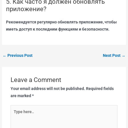
5. Как часто я должен обновлять
приложение?
Рекомендуется регулярно обновлять приложение, чтобы
иметь доступ к последним функциям и безопасности.
←
Previous Post
Next Post
→
Leave a Comment
Your email address will not be published.
Required fields
are marked
*
Type
here..