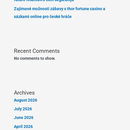
Zajímavé možnosti zábavy s thor fortune casino a
sázkami online pro české hráče
Recent Comments
No comments to show.
Archives
August 2026
July 2026
June 2026
April 2026