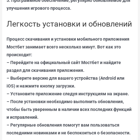
5. Программное обеспечение, регулярно обновляемое для
улучшения игрового процесса.
Легкость установки и обновлений
Процесс скачивания и установки мобильного приложения
Мостбет занимает всего несколько минут. Вот как это
происходит:
– Перейдите на официальный сайт Мостбет и найдите
раздел для скачивания приложения.
– Выберите версию для вашего устройства (Android или
iOS) и нажмите кнопку загрузки.
– Установите приложение следуя инструкциям на экране.
– После установки необходимо выполнить обновления,
чтобы быть уверенным в наличии всех последних функций
и исправлений.
– Регулярные обновления помогут вам пользоваться
последними новинками и не беспокоиться о безопасности.