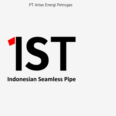
Skip
Post
PT Artas Energi Petrogas
to
navigation
content