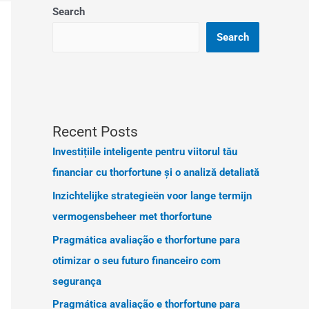
Search
Search
Recent Posts
Investițiile inteligente pentru viitorul tău
financiar cu thorfortune și o analiză detaliată
Inzichtelijke strategieën voor lange termijn
vermogensbeheer met thorfortune
Pragmática avaliação e thorfortune para
otimizar o seu futuro financeiro com
segurança
Pragmática avaliação e thorfortune para