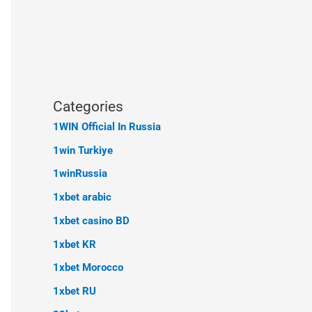
Categories
1WIN Official In Russia
1win Turkiye
1winRussia
1xbet arabic
1xbet casino BD
1xbet KR
1xbet Morocco
1xbet RU