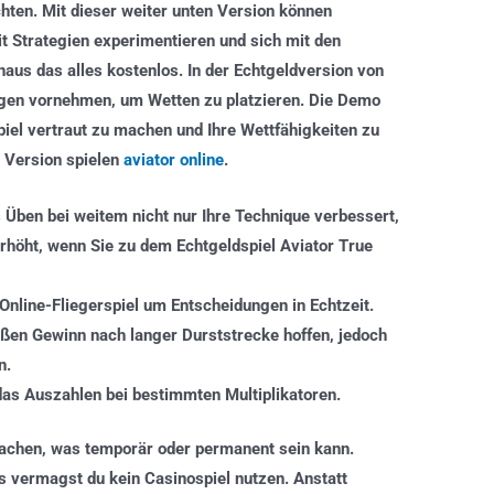
chten. Mit dieser weiter unten Version können
t Strategien experimentieren und sich mit den
aus das alles kostenlos. In der Echtgeldversion von
ngen vornehmen, um Wetten zu platzieren. Die Demo
Spiel vertraut zu machen und Ihre Wettfähigkeiten zu
e Version spielen
aviator online
.
Üben bei weitem nicht nur Ihre Technique verbessert,
rhöht, wenn Sie zu dem Echtgeldspiel Aviator True
Online-Fliegerspiel um Entscheidungen in Echtzeit.
roßen Gewinn nach langer Durststrecke hoffen, jedoch
n.
das Auszahlen bei bestimmten Multiplikatoren.
machen, was temporär oder permanent sein kann.
 vermagst du kein Casinospiel nutzen. Anstatt