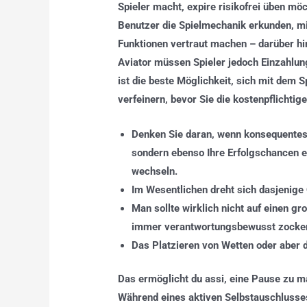
Spieler macht, expire risikofrei üben mö
Benutzer die Spielmechanik erkunden, mi
Funktionen vertraut machen – darüber hin
Aviator müssen Spieler jedoch Einzahlu
ist die beste Möglichkeit, sich mit dem 
verfeinern, bevor Sie die kostenpflichtig
Denken Sie daran, wenn konsequentes 
sondern ebenso Ihre Erfolgschancen e
wechseln.
Im Wesentlichen dreht sich dasjenige 
Man sollte wirklich nicht auf einen g
immer verantwortungsbewusst zocke
Das Platzieren von Wetten oder aber 
Das ermöglicht du assi, eine Pause zu 
Während eines aktiven Selbstauschlusses