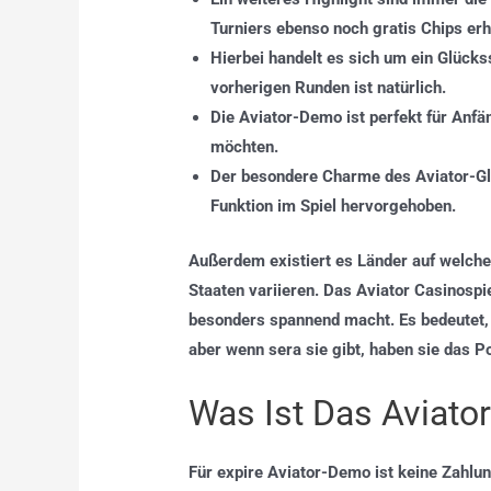
Turniers ebenso noch gratis Chips erh
Hierbei handelt es sich um ein Glücks
vorherigen Runden ist natürlich.
Die Aviator-Demo ist perfekt für Anfän
möchten.
Der besondere Charme des Aviator-Glü
Funktion im Spiel hervorgehoben.
Außerdem existiert es Länder auf welche
Staaten variieren. Das Aviator Casinospiel
besonders spannend macht. Es bedeutet, 
aber wenn sera sie gibt, haben sie das P
Was Ist Das Aviator
Für expire Aviator-Demo ist keine Zahlung