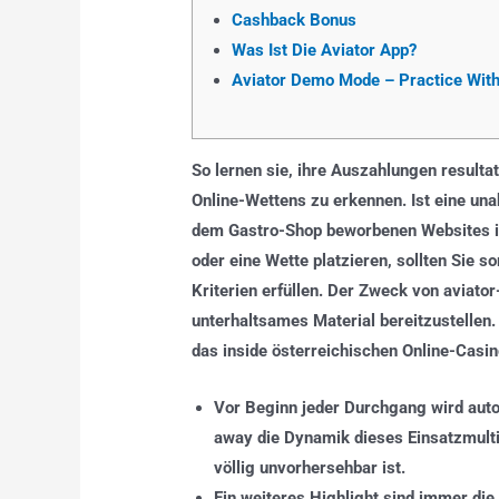
Cashback Bonus
Was Ist Die Aviator App?
Aviator Demo Mode – Practice With
So lernen sie, ihre Auszahlungen resultat
Online-Wettens zu erkennen. Ist eine una
dem Gastro-Shop beworbenen Websites in
oder eine Wette platzieren, sollten Sie s
Kriterien erfüllen. Der Zweck von aviator
unterhaltsames Material bereitzustellen
das inside österreichischen Online-Casino
Vor Beginn jeder Durchgang wird auto
away die Dynamik dieses Einsatzmulti
völlig unvorhersehbar ist.
Ein weiteres Highlight sind immer di