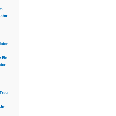
em
ator
iator
e Ein
ator
 Treu
 Um