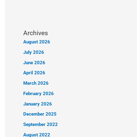
Archives
August 2026
July 2026
June 2026
April 2026
March 2026
February 2026
January 2026
December 2025
September 2022
August 2022