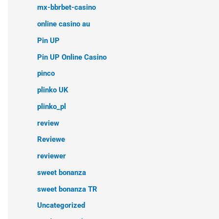
mx-bbrbet-casino
online casino au
Pin UP
Pin UP Online Casino
pinco
plinko UK
plinko_pl
review
Reviewe
reviewer
sweet bonanza
sweet bonanza TR
Uncategorized