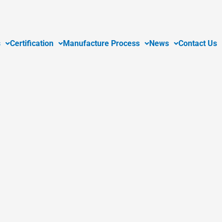
s
Certification
Manufacture Process
News
Contact Us