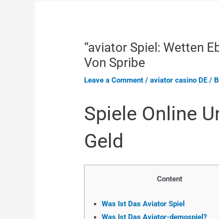
“aviator Spiel: Wetten E
Von Spribe
Leave a Comment
/
aviator casino DE
/ 
Spiele Online 
Geld
Content
Was Ist Das Aviator Spiel
Was Ist Das Aviator-demospiel?