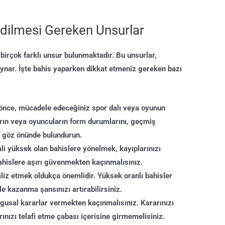
dilmesi Gereken Unsurlar
irçok farklı unsur bulunmaktadır. Bu unsurlar,
 oynar. İşte bahis yaparken dikkat etmeniz gereken bazı
nce, mücadele edeceğiniz spor dalı veya oyunun
ların veya oyuncuların form durumlarını, geçmiş
ri göz önünde bulundurun.
i yüksek olan bahislere yönelmek, kayıplarınızı
ahislere aşırı güvenmekten kaçınmalısınız.
aliz etmek oldukça önemlidir. Yüksek oranlı bahisler
le kazanma şansınızı artırabilirsiniz.
usal kararlar vermekten kaçınmalısınız. Kararınızı
rınızı telafi etme çabası içerisine girmemelisiniz.