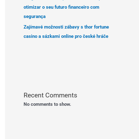
otimizar o seu futuro financeiro com
segurança
Zajímavé možnosti zábavy s thor fortune
casino a sázkami online pro české hráče
Recent Comments
No comments to show.