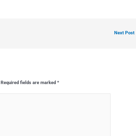
Next Post
Required fields are marked
*