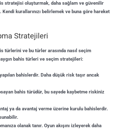
s stratejisi oluşturmak, daha sağlam ve güvenilir
. Kendi kurallarınızı belirlemek ve buna göre hareket
ma Stratejileri
s türlerini ve bu türler arasında nasıl seçim
aygın bahis türleri ve seçim stratejileri:
apılan bahislerdir. Daha düşük risk taşır ancak
psayan bahis türüdür, bu sayede kaybetme riskiniz
taj ya da avantaj verme üzerine kurulu bahislerdir.
unabilir.
anıza olanak tanır. Oyun akışını izleyerek daha