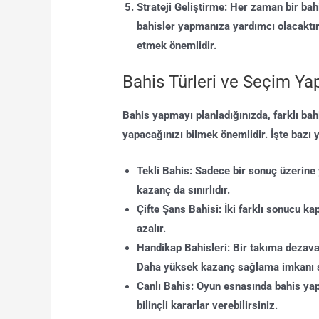
Strateji Geliştirme:
Her zaman bir bahi
bahisler yapmanıza yardımcı olacaktır
etmek önemlidir.
Bahis Türleri ve Seçim Yap
Bahis yapmayı planladığınızda, farklı bahi
yapacağınızı bilmek önemlidir. İşte bazı y
Tekli Bahis:
Sadece bir sonuç üzerine y
kazanç da sınırlıdır.
Çifte Şans Bahisi:
İki farklı sonucu ka
azalır.
Handikap Bahisleri:
Bir takıma dezavan
Daha yüksek kazanç sağlama imkanı s
Canlı Bahis:
Oyun esnasında bahis yapm
bilinçli kararlar verebilirsiniz.