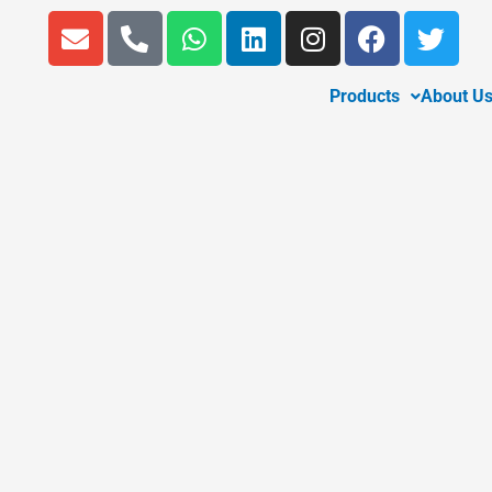
E
P
W
L
I
F
T
n
h
h
i
n
a
w
v
o
a
n
s
c
i
Products
About U
e
n
t
k
t
e
t
l
e
s
e
a
b
t
o
-
a
d
g
o
e
p
a
p
i
r
o
r
e
l
p
n
a
k
t
m