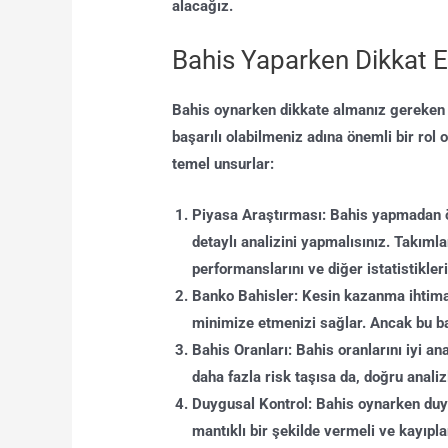
alacağız.
Bahis Yaparken Dikkat E
Bahis oynarken dikkate almanız gereken b
başarılı olabilmeniz adına önemli bir rol
temel unsurlar:
Piyasa Araştırması:
Bahis yapmadan ö
detaylı analizini yapmalısınız. Takım
performanslarını ve diğer istatistikle
Banko Bahisler:
Kesin kazanma ihtimal
minimize etmenizi sağlar. Ancak bu b
Bahis Oranları:
Bahis oranlarını iyi an
daha fazla risk taşısa da, doğru analiz
Duygusal Kontrol:
Bahis oynarken duyg
mantıklı bir şekilde vermeli ve kayıpla