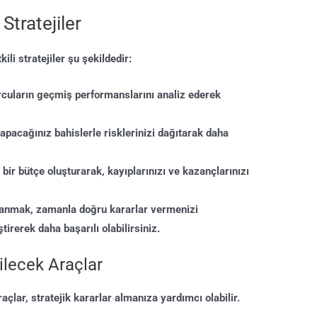
Stratejiler
li stratejiler şu şekildedir:
cuların geçmiş performanslarını analiz ederek
yapacağınız bahislerle risklerinizi dağıtarak daha
bir bütçe oluşturarak, kayıplarınızı ve kazançlarınızı
anmak, zamanla doğru kararlar vermenizi
iştirerek daha başarılı olabilirsiniz.
ilecek Araçlar
çlar, stratejik kararlar almanıza yardımcı olabilir.