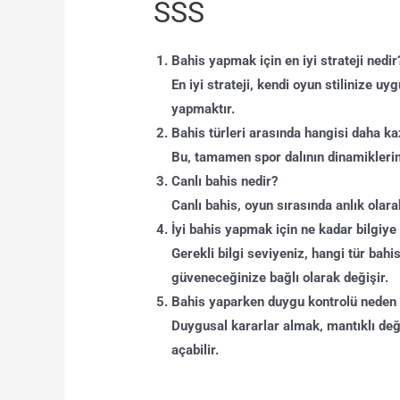
SSS
Bahis yapmak için en iyi strateji nedir
En iyi strateji, kendi oyun stilinize u
yapmaktır.
Bahis türleri arasında hangisi daha ka
Bu, tamamen spor dalının dinamiklerine 
Canlı bahis nedir?
Canlı bahis, oyun sırasında anlık olara
İyi bahis yapmak için ne kadar bilgiye 
Gerekli bilgi seviyeniz, hangi tür bah
güveneceğinize bağlı olarak değişir.
Bahis yaparken duygu kontrolü neden 
Duygusal kararlar almak, mantıklı değ
açabilir.