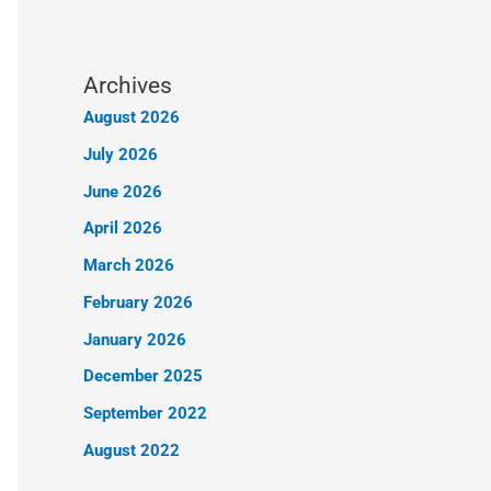
Archives
August 2026
July 2026
June 2026
April 2026
March 2026
February 2026
January 2026
December 2025
September 2022
August 2022