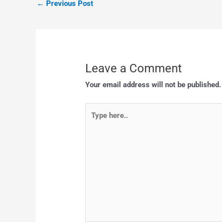
←
Previous Post
Leave a Comment
Your email address will not be published.
Type
here..