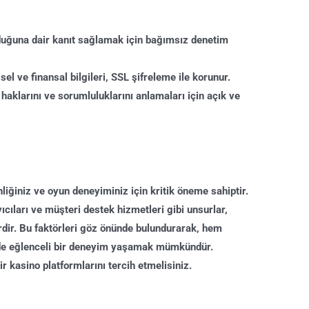
lduğuna dair kanıt sağlamak için bağımsız denetim
el ve finansal bilgileri, SSL şifreleme ile korunur.
haklarını ve sorumluluklarını anlamaları için açık ve
liğiniz ve oyun deneyiminiz için kritik öneme sahiptir.
ıcıları ve müşteri destek hizmetleri gibi unsurlar,
lerdir. Bu faktörleri göz önünde bulundurarak, hem
de eğlenceli bir deneyim yaşamak mümkündür.
r kasino platformlarını tercih etmelisiniz.