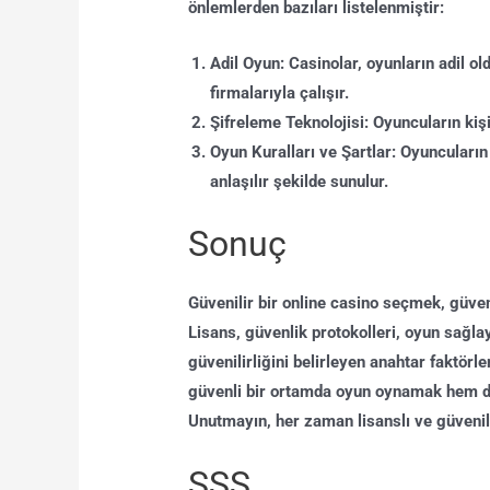
önlemlerden bazıları listelenmiştir:
Adil Oyun:
Casinolar, oyunların adil o
firmalarıyla çalışır.
Şifreleme Teknolojisi:
Oyuncuların kişis
Oyun Kuralları ve Şartlar:
Oyuncuların 
anlaşılır şekilde sunulur.
Sonuç
Güvenilir bir online casino seçmek, güven
Lisans, güvenlik protokolleri, oyun sağlay
güvenilirliğini belirleyen anahtar faktör
güvenli bir ortamda oyun oynamak hem 
Unutmayın, her zaman lisanslı ve güvenili
SSS