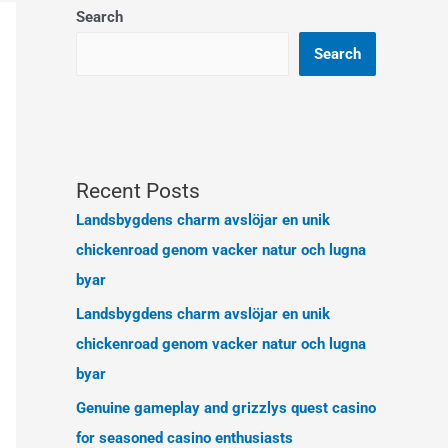
Search
Search
Recent Posts
Landsbygdens charm avslöjar en unik
chickenroad genom vacker natur och lugna
byar
Landsbygdens charm avslöjar en unik
chickenroad genom vacker natur och lugna
byar
Genuine gameplay and grizzlys quest casino
for seasoned casino enthusiasts