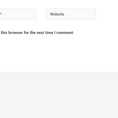
Website
this browser for the next time I comment.