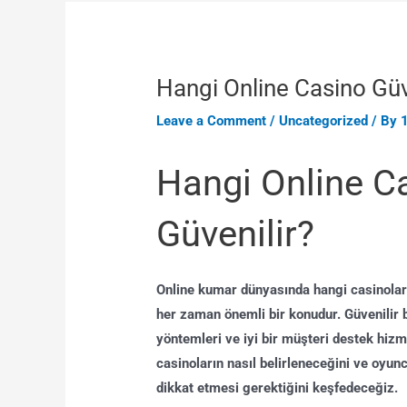
Hangi Online Casino Güv
Leave a Comment
/
Uncategorized
/ By
Hangi Online C
Güvenilir?
Online kumar dünyasında hangi casinoları
her zaman önemli bir konudur. Güvenilir 
yöntemleri ve iyi bir müşteri destek hizm
casinoların nasıl belirleneceğini ve oyun
dikkat etmesi gerektiğini keşfedeceğiz.