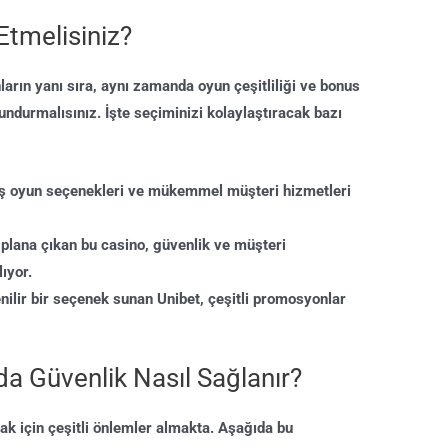
Etmelisiniz?
ların yanı sıra, aynı zamanda oyun çeşitliliği ve bonus
lundurmalısınız. İşte seçiminizi kolaylaştıracak bazı
ş oyun seçenekleri ve mükemmel müşteri hizmetleri
plana çıkan bu casino, güvenlik ve müşteri
ıyor.
nilir bir seçenek sunan Unibet, çeşitli promosyonlar
da Güvenlik Nasıl Sağlanır?
ak için çeşitli önlemler almakta. Aşağıda bu