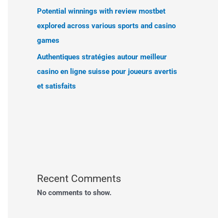
Potential winnings with review mostbet
explored across various sports and casino
games
Authentiques stratégies autour meilleur
casino en ligne suisse pour joueurs avertis
et satisfaits
Recent Comments
No comments to show.