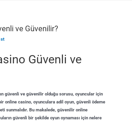
enli ve Güvenilir?
1st
asino Güvenli ve
n güvenli ve güvenilir olduğu sorusu, oyuncular için
bir online casino, oyunculara adil oyun, güvenli ödeme
eti sunmalıdır. Bu makalede, güvenilir online
cuların güvenli bir şekilde oyun oynaması için nelere