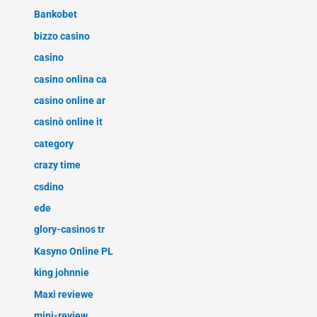
Bankobet
bizzo casino
casino
casino onlina ca
casino online ar
casinò online it
category
crazy time
csdino
ede
glory-casinos tr
Kasyno Online PL
king johnnie
Maxi reviewe
mini-review