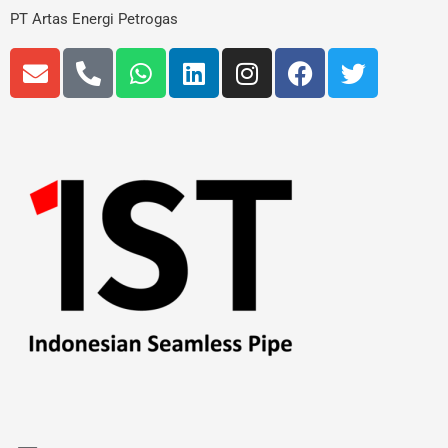
Skip
Post
PT Artas Energi Petrogas
to
navigation
E
P
W
L
I
F
T
content
n
h
h
i
n
a
w
v
o
a
n
s
c
i
e
n
t
k
t
e
t
l
e
s
e
a
b
t
o
-
a
d
g
o
e
p
a
p
i
r
o
r
e
l
p
n
a
k
t
m
Menu