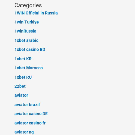
Categories
1WIN Official In Russia
1win Turkiye
1winRussia
1xbet arabic
1xbet casino BD
1xbet KR
1xbet Morocco
1xbet RU
22bet
aviator
aviator brazil
aviator casino DE
aviator casino fr
aviator ng