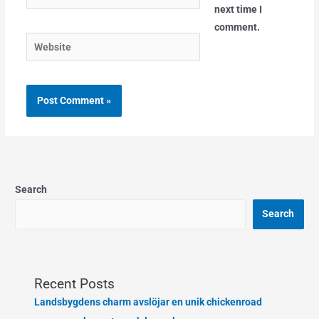
next time I
comment.
Website
Search
Search
Recent Posts
Landsbygdens charm avslöjar en unik chickenroad