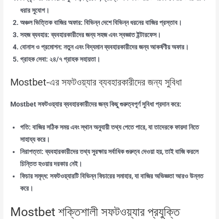
ধরার সুযোগ।
অঞ্চল ভিত্তিক বাজির অফার:
বিভিন্ন দেশে বিভিন্ন ধরনের বাজির প্রস্তাব।
সহজ ব্যবহার:
ব্যবহারকারীদের জন্য সহজ এবং স্বজ্ঞাত ইন্টারফেস।
বোনাস ও প্রমোশন:
নতুন এবং বিদ্যমান ব্যবহারকারীদের জন্য আকর্ষণীয় অফার।
গ্রাহক সেবা:
২৪/৭ গ্রাহক সহায়তা।
Mostbet-এর সফটওয়্যার ব্যবহারকারীদের জন্য সুবিধা
Mostbet সফটওয়্যার ব্যবহারকারীদের জন্য কিছু গুরুত্বপূর্ণ সুবিধা প্রদান করে:
গতি:
বাজির সঠিক সময় এবং স্থান অনুযায়ী তথ্য পেতে পারে, যা তাদেরকে ফায়দা নিতে
সাহায্য করে।
নিরাপত্তা:
ব্যবহারকারীদের তথ্য সুরক্ষায় সর্বাধিক গুরুত্ব দেওয়া হয়, তাই বাজি করলে
চিন্তিত হওয়ার দরকার নেই।
ফিচার সমৃদ্ধ:
সফটওয়্যারটি বিভিন্ন ফিচারের সমাহার, যা বাজির অভিজ্ঞতা আরও উন্নত
করে।
Mostbet শক্তিশালী সফটওয়্যার প্রযুক্তি