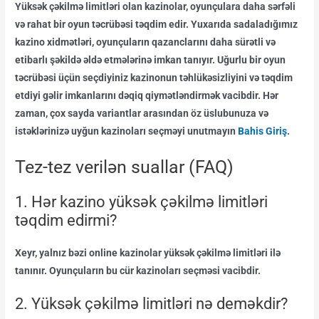
Yüksək çəkilmə limitləri olan kazinolar, oyunçulara daha sərfəli
və rahat bir oyun təcrübəsi təqdim edir. Yuxarıda sadaladığımız
kazino xidmətləri, oyunçuların qazanclarını daha sürətli və
etibarlı şəkildə əldə etmələrinə imkan tanıyır. Uğurlu bir oyun
təcrübəsi üçün seçdiyiniz kazinonun təhlükəsizliyini və təqdim
etdiyi gəlir imkanlarını dəqiq qiymətləndirmək vacibdir. Hər
zaman, çox sayda variantlar arasından öz üslubunuza və
istəklərinizə uyğun kazinoları seçməyi unutmayın
Bahis Giriş
.
Tez-tez verilən suallar (FAQ)
1. Hər kazino yüksək çəkilmə limitləri
təqdim edirmi?
Xeyr, yalnız bəzi online kazinolar yüksək çəkilmə limitləri ilə
tanınır. Oyunçuların bu cür kazinoları seçməsi vacibdir.
2. Yüksək çəkilmə limitləri nə deməkdir?