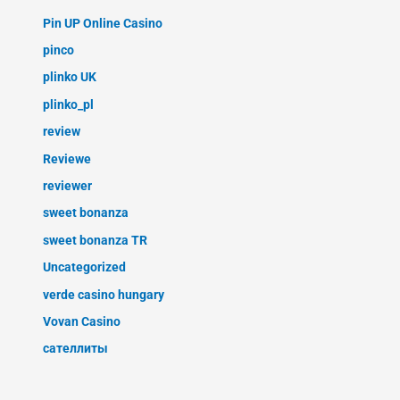
Pin UP Online Casino
pinco
plinko UK
plinko_pl
review
Reviewe
reviewer
sweet bonanza
sweet bonanza TR
Uncategorized
verde casino hungary
Vovan Casino
сателлиты