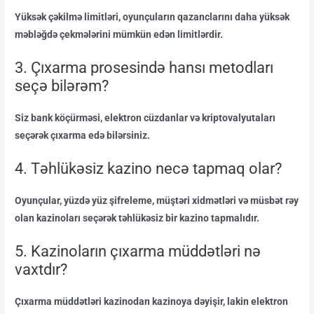
Yüksək çəkilmə limitləri, oyunçuların qazanclarını daha yüksək
məbləğdə çekmələrini mümkün edən limitlərdir.
3. Çıxarma prosesində hansı metodları
seçə bilərəm?
Siz bank köçürməsi, elektron cüzdanlar və kriptovalyutaları
seçərək çıxarma edə bilərsiniz.
4. Təhlükəsiz kazino necə tapmaq olar?
Oyunçular, yüzdə yüz şifreleme, müştəri xidmətləri və müsbət rəy
olan kazinoları seçərək təhlükəsiz bir kazino tapmalıdır.
5. Kazinoların çıxarma müddətləri nə
vaxtdır?
Çıxarma müddətləri kazinodan kazinoya dəyişir, lakin elektron