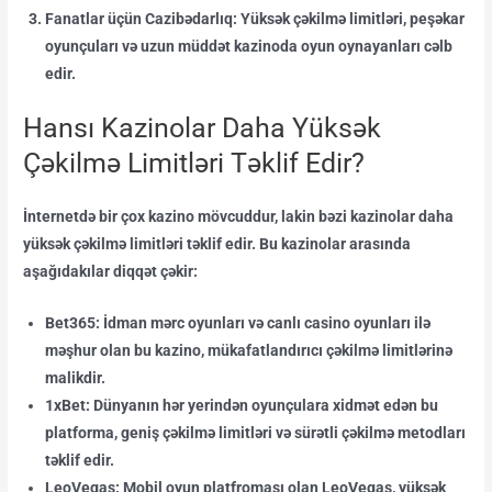
Fanatlar üçün Cazibədarlıq:
Yüksək çəkilmə limitləri, peşəkar
oyunçuları və uzun müddət kazinoda oyun oynayanları cəlb
edir.
Hansı Kazinolar Daha Yüksək
Çəkilmə Limitləri Təklif Edir?
İnternetdə bir çox kazino mövcuddur, lakin bəzi kazinolar daha
yüksək çəkilmə limitləri təklif edir. Bu kazinolar arasında
aşağıdakılar diqqət çəkir:
Bet365:
İdman mərc oyunları və canlı casino oyunları ilə
məşhur olan bu kazino, mükafatlandırıcı çəkilmə limitlərinə
malikdir.
1xBet:
Dünyanın hər yerindən oyunçulara xidmət edən bu
platforma, geniş çəkilmə limitləri və sürətli çəkilmə metodları
təklif edir.
LeoVegas:
Mobil oyun platfroması olan LeoVegas, yüksək