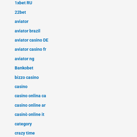
1xbet RU
22bet
aviator
aviator brazil
aviator casino DE
aviator casino fr
aviator ng
Bankobet
bizzo casino
casino
casino onlina ca
casino online ar
casinò online it
category
crazy time