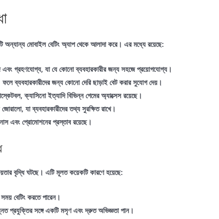
ধা
টি অন্যান্য মোবাইল বেটিং অ্যাপ থেকে আলাদা করে। এর মধ্যে রয়েছে:
এবং গ্রহণযোগ্য, যা যে কোনো ব্যবহারকারীর জন্য সহজে প্রয়োগযোগ্য।
ে ব্যবহারকারীদের জন্য কোনো দেরি ছাড়াই বেট করার সুযোগ দেয়।
স্কেটবল, ক্যাসিনো ইত্যাদি বিভিন্ন গেমের অ্যাক্সেস রয়েছে।
োরালো, যা ব্যবহারকারীদের তথ্য সুরক্ষিত রাখে।
োনাস এবং প্রোমোশনের প্রস্তাব রয়েছে।
ি
র বৃদ্ধি ঘটছে। এটি মূলত কয়েকটি কারণে হয়েছে:
 সময় বেটিং করতে পারেন।
নত প্রযুক্তির সঙ্গে একটি মসৃণ এবং দ্রুত অভিজ্ঞতা পান।