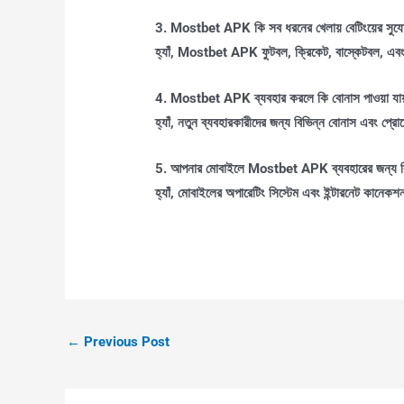
3. Mostbet APK কি সব ধরনের খেলায় বেটিংয়ের সুযো
হ্যাঁ, Mostbet APK ফুটবল, ক্রিকেট, বাস্কেটবল, এবং ক
4. Mostbet APK ব্যবহার করলে কি বোনাস পাওয়া যায
হ্যাঁ, নতুন ব্যবহারকারীদের জন্য বিভিন্ন বোনাস এবং প্
5. আপনার মোবাইলে Mostbet APK ব্যবহারের জন্য কি
হ্যাঁ, মোবাইলের অপারেটিং সিস্টেম এবং ইন্টারনেট কানেক
←
Previous Post