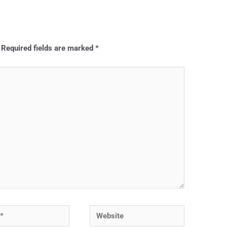
Required fields are marked
*
Website