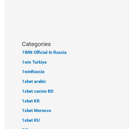
Categories
1WIN Official In Russia
1win Turkiye
1winRussia
1xbet arabic
1xbet casino BD
1xbet KR
1xbet Morocco
1xbet RU