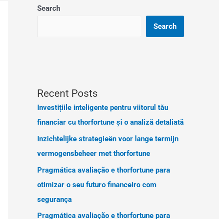
Search
Search
Recent Posts
Investițiile inteligente pentru viitorul tău
financiar cu thorfortune și o analiză detaliată
Inzichtelijke strategieën voor lange termijn
vermogensbeheer met thorfortune
Pragmática avaliação e thorfortune para
otimizar o seu futuro financeiro com
segurança
Pragmática avaliação e thorfortune para