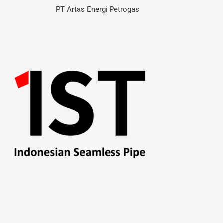
Skip
Post
PT Artas Energi Petrogas
to
navigation
content