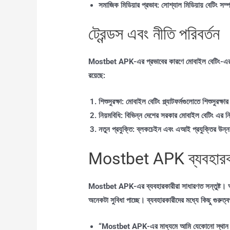
সমাজিক মিডিয়ার প্রভাব:
সোশ্যাল মিডিয়ায় বেটিং সম্
ট্রেন্ডস এবং নীতি পরিবর্তন
Mostbet APK-এর প্রভাবের কারণে মোবাইল বেটিং-এর কিছু 
রয়েছে:
শিশুসুরক্ষা:
মোবাইল বেটিং প্ল্যাটফর্মগুলোতে শিশুসুরক্
নিয়মবিধি:
বিভিন্ন দেশের সরকার মোবাইল বেটিং এর নিয
নতুন প্রযুক্তি:
ব্লকচেইন এবং এআই প্রযুক্তির উন্নয়
Mostbet APK ব্যবহারকার
Mostbet APK-এর ব্যবহারকারীরা সাধারণত সন্তুষ্ট। অন
অনেকটা সুবিধা পাচ্ছে। ব্যবহারকারীদের মধ্যে কিছু গুরুত্বপূ
“Mostbet APK-এর মাধ্যমে আমি যেকোনো স্থান থ