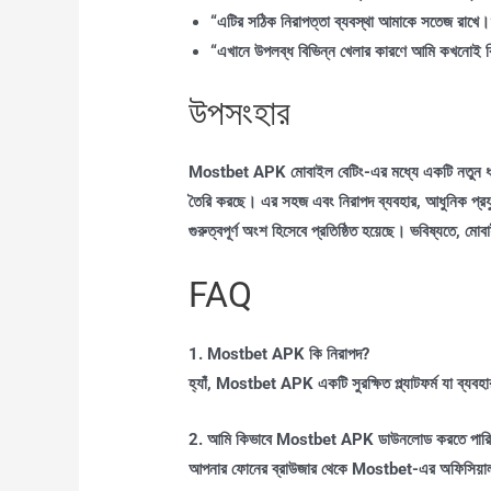
“এটির সঠিক নিরাপত্তা ব্যবস্থা আমাকে সতেজ রাখে।
“এখানে উপলব্ধ বিভিন্ন খেলার কারণে আমি কখনোই 
উপসংহার
Mostbet APK মোবাইল বেটিং-এর মধ্যে একটি নতুন ধরণের 
তৈরি করছে। এর সহজ এবং নিরাপদ ব্যবহার, আধুনিক প্রযুক্
গুরুত্বপূর্ণ অংশ হিসেবে প্রতিষ্ঠিত হয়েছে। ভবিষ্যত
FAQ
1. Mostbet APK কি নিরাপদ?
হ্যাঁ, Mostbet APK একটি সুরক্ষিত প্ল্যাটফর্ম যা ব্যবহা
2. আমি কিভাবে Mostbet APK ডাউনলোড করতে পার
আপনার ফোনের ব্রাউজার থেকে Mostbet-এর অফিসিয়া