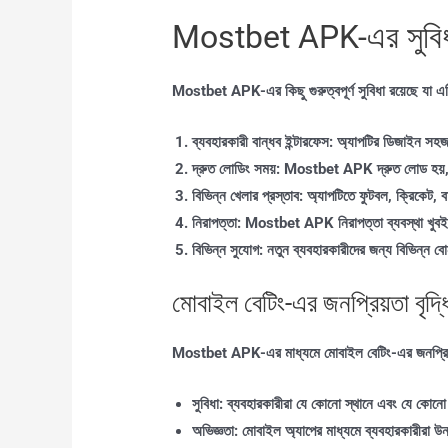
Mostbet APK-এর সুবি
Mostbet APK-এর কিছু গুরুত্বপূর্ণ সুবিধা রয়েছে যা এ
ব্যবহারকারী বান্ধব ইন্টারফেস:
অ্যাপটির ডিজাইন সহজ 
দ্রুত লোডিং সময়:
Mostbet APK দ্রুত লোড হয়, ফল
বিভিন্ন খেলার প্রস্তাব:
অ্যাপটিতে ফুটবল, ক্রিকেট, বা
নিরাপত্তা:
Mostbet APK নিরাপত্তা ব্যবস্থা খুবই জ
বিভিন্ন সুযোগ:
নতুন ব্যবহারকারীদের জন্য বিভিন্ন ব
মোবাইল বেটিং-এর জনপ্রিয়তা বৃদ্ধ
Mostbet APK-এর মাধ্যমে মোবাইল বেটিং-এর জনপ্রিয়তা
সুবিধা:
ব্যবহারকারীরা যে কোনো স্থানে এবং যে কোনো
অভিজ্ঞতা:
মোবাইল অ্যাপের মাধ্যমে ব্যবহারকারীরা উন্