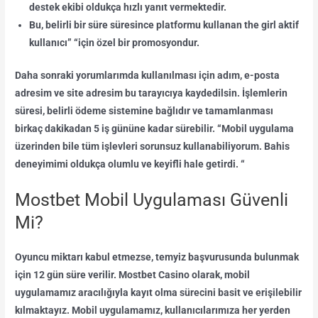
destek ekibi oldukça hızlı yanıt vermektedir.
Bu, belirli bir süre süresince platformu kullanan the girl aktif
kullanıcı” “için özel bir promosyondur.
Daha sonraki yorumlarımda kullanılması için adım, e-posta
adresim ve site adresim bu tarayıcıya kaydedilsin. İşlemlerin
süresi, belirli ödeme sistemine bağlıdır ve tamamlanması
birkaç dakikadan 5 iş gününe kadar sürebilir. “Mobil uygulama
üzerinden bile tüm işlevleri sorunsuz kullanabiliyorum. Bahis
deneyimimi oldukça olumlu ve keyifli hale getirdi. “
Mostbet Mobil Uygulaması Güvenli
Mi?
Oyuncu miktarı kabul etmezse, temyiz başvurusunda bulunmak
için 12 gün süre verilir. Mostbet Casino olarak, mobil
uygulamamız aracılığıyla kayıt olma sürecini basit ve erişilebilir
kılmaktayız. Mobil uygulamamız, kullanıcılarımıza her yerden