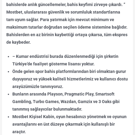
bahislerde anlık güncellemeler, bahis keyfimi zirveye çıkardı. ”
Mostbet, uluslararası güvenlik ve sorumluluk standartlarına
tam uyum sağlar. Para yatırmak için mevcut minimum ve
maksimum tutarlar doğrudan seçilen ödeme sistemine bağlıdır.
Bahislerden en az birinin kaybettiği ortaya çıkarsa, tüm ekspres
de kaybeder.
– Kumar endüstrisi burada düzenlenmediği için şirketin
Türkiye’de faaliyet gösterme lisansı yoktur.
Önde gelen spor bahis platformlarından biri olmaktan gurur
duyuyoruz ve yüksek kaliteli hizmetlerimiz ve kullanıcı dostu
arayüzümüzle tanınıyoruz.
Bunların arasında Playson, Pragmatic Play, Smartsoft
Gambling, Turbo Games, Wazdan, Gamzix ve 3 Oaks gibi
tanınmış sağlayıcılar bulunmaktadır.
Mostbet Kişisel Kabin, oyun hesabınızı yönetmek ve oyunun
avantajlarını en üst düzeye çıkarmak için kullanışlı bir
araçtır.