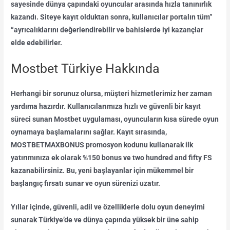
sayesinde dünya çapındaki oyuncular arasında hızla tanınırlık
kazandı. Siteye kayıt olduktan sonra, kullanıcılar portalın tüm”
“ayrıcalıklarını değerlendirebilir ve bahislerde iyi kazançlar
elde edebilirler.
Mostbet Türkiye Hakkında
Herhangi bir sorunuz olursa, müşteri hizmetlerimiz her zaman
yardıma hazırdır. Kullanıcılarımıza hızlı ve güvenli bir kayıt
süreci sunan Mostbet uygulaması, oyuncuların kısa sürede oyun
oynamaya başlamalarını sağlar. Kayıt sırasında,
MOSTBETMAXBONUS promosyon kodunu kullanarak ilk
yatırımınıza ek olarak %150 bonus ve two hundred and fifty FS
kazanabilirsiniz. Bu, yeni başlayanlar için mükemmel bir
başlangıç fırsatı sunar ve oyun sürenizi uzatır.
Yıllar içinde, güvenli, adil ve özelliklerle dolu oyun deneyimi
sunarak Türkiye’de ve dünya çapında yüksek bir üne sahip