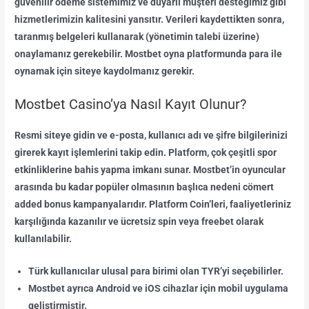
güvenilir ödeme sistemimiz ve duyarlı müşteri desteğimiz gibi
hizmetlerimizin kalitesini yansıtır. Verileri kaydettikten sonra,
taranmış belgeleri kullanarak (yönetimin talebi üzerine)
onaylamanız gerekebilir. Mostbet oyna platformunda para ile
oynamak için siteye kaydolmanız gerekir.
Mostbet Casino’ya Nasıl Kayıt Olunur?
Resmi siteye gidin ve e-posta, kullanıcı adı ve şifre bilgilerinizi
girerek kayıt işlemlerini takip edin. Platform, çok çeşitli spor
etkinliklerine bahis yapma imkanı sunar. Mostbet’in oyuncular
arasında bu kadar popüler olmasının başlıca nedeni cömert
added bonus kampanyalarıdır. Platform Coin’leri, faaliyetleriniz
karşılığında kazanılır ve ücretsiz spin veya freebet olarak
kullanılabilir.
Türk kullanıcılar ulusal para birimi olan TYR’yi seçebilirler.
Mostbet ayrıca Android ve iOS cihazlar için mobil uygulama
geliştirmiştir.