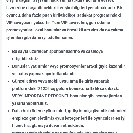
erişim sağlar. Sayfanın alt kısmında, kullanıcıların destek
hizmetine ulaşabilecekleri iletişim bilgileri yer almaktadır. Bir
oyuncu, daha fazla puan biriktirdikçe, sadakat programındaki
VIP seviyesini yükseltir. Tüm VIP seviyeleri, geri ödeme
promosyonları, özel bonuslar ve öncelikli em virtude de çekme
işlemleri gibi daha iyi ödüller sunar.
Bu sayfa üzerinden spor bahislerine ve casinoya
erişebilirsiniz.
Bonuslar, yatırımlar veya promosyonlar aracılığıyla kazanılır
ve bahis yapmak için kullanılabilir.
Güncel adres veya mobil uygulama ile giriş yaparak
platformdaki %125 hoş geldin bonusu, haftalık cashback,
VERY IMPORTANT PERSONEL bonuslar gibi avantajlardan
yararlanabilirsiniz.
Daha hızlı ödeme yöntemleri, geliştirilmiş güvenlik önlemleri
empieza genişletilmiş oyun kategorileri ile oyunculara en iyi
hizmeti sağlamaya devam etmektedir.