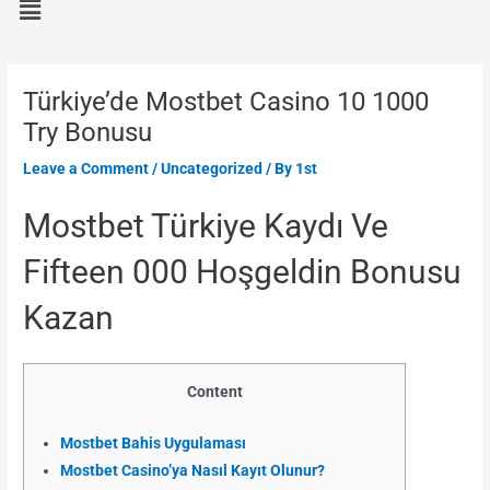
Türkiye’de Mostbet Casino 10 1000
Try Bonusu
Leave a Comment
/
Uncategorized
/ By
1st
Mostbet Türkiye Kaydı Ve
Fifteen 000 Hoşgeldin Bonusu
Kazan
Content
Mostbet Bahis Uygulaması
Mostbet Casino’ya Nasıl Kayıt Olunur?