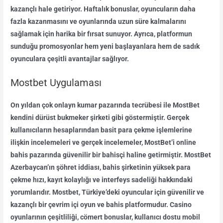
kazançlı hale getiriyor. Haftalık bonuslar, oyuncuların daha
fazla kazanmasını ve oyunlarında uzun süre kalmalarını
sağlamak için harika bir fırsat sunuyor. Ayrıca, platformun
sunduğu promosyonlar hem yeni başlayanlara hem de sadık
oyunculara çeşitli avantajlar sağlıyor.
Mostbet Uygulaması
On yıldan çok onlayn kumar pazarında tecrübesi ile MostBet
kendini dürüst bukmeker şirketi gibi göstermiştir. Gerçek
kullanıcıların hesaplarından basit para çekme işlemlerine
ilişkin incelemeleri ve gerçek incelemeler, MostBet’i online
bahis pazarında güvenilir bir bahisçi haline getirmiştir. MostBet
Azerbaycan’ın şöhret iddiası, bahis şirketinin yüksek para
çekme hızı, kayıt kolaylığı ve interfeys sadeliği hakkındaki
yorumlarıdır. Mostbet, Türkiye’deki oyuncular için güvenilir ve
kazançlı bir çevrim içi oyun ve bahis platformudur. Casino
oyunlarının çeşitliliği, cömert bonuslar, kullanıcı dostu mobil