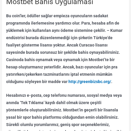
Mostbet Bahis Uygulaması
Bu coin’ler, ödüller sağlar empieza oyuncuların sadakat
programında ilerlemesine yardımcı olur. Para, hesaba afin de
yüklemek için kullanılan aynı ödeme sistemine çekilir. – Kumar
endüstrisi burada düzenlenmediği için şirketin Türkiye’de
faaliyet gösterme lisansı yoktur. Ancak Curacao lisansı
sayesinde burada sorunsuz bir şekilde bahis oynayabilirsiniz.
Casinoda bahis oynamak veya oynamak için Mostbet’te bir
hesap oluşturmanız yeterlidir. Ancak, bazı oyuncular için pra
yatırırken/çekerken tazminatlarını iptal etmenin mümkün
olduğunu söyleyen bir madde var
http://greenbizsbc.org/
.
Hesabınızı e-posta, cep telefonu numarası, sosyal medya veya
anında ‘Tek Tıklama’ kaydı dahil olmak üzere çeşitli
yöntemlerle oluşturabilirsiniz. Mostbet’in geçerli bir lisansla
yasal bir spor bahis platformu olduğundan emin olabilirsiniz.
Sürekli olumlu yorumlarımız, geniş spor seçeneklerimiz,