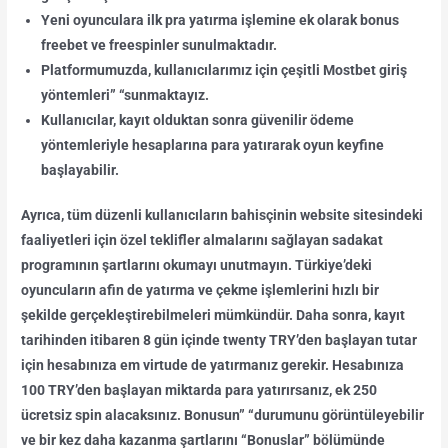
Yeni oyunculara ilk pra yatırma işlemine ek olarak bonus
freebet ve freespinler sunulmaktadır.
Platformumuzda, kullanıcılarımız için çeşitli Mostbet giriş
yöntemleri” “sunmaktayız.
Kullanıcılar, kayıt olduktan sonra güvenilir ödeme
yöntemleriyle hesaplarına para yatırarak oyun keyfine
başlayabilir.
Ayrıca, tüm düzenli kullanıcıların bahisçinin website sitesindeki
faaliyetleri için özel teklifler almalarını sağlayan sadakat
programının şartlarını okumayı unutmayın. Türkiye’deki
oyuncuların afin de yatırma ve çekme işlemlerini hızlı bir
şekilde gerçekleştirebilmeleri mümkündür. Daha sonra, kayıt
tarihinden itibaren 8 gün içinde twenty TRY’den başlayan tutar
için hesabınıza em virtude de yatırmanız gerekir. Hesabınıza
100 TRY’den başlayan miktarda para yatırırsanız, ek 250
ücretsiz spin alacaksınız. Bonusun” “durumunu görüntüleyebilir
ve bir kez daha kazanma şartlarını “Bonuslar” bölümünde