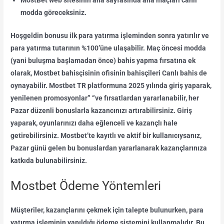
MostBet web sitesinin ana sayfasında ana maçları canlı
modda göreceksiniz.
Hoşgeldin bonusu ilk para yatırma işleminden sonra yatırılır ve
para yatırma tutarının %100’üne ulaşabilir. Maç öncesi modda
(yani buluşma başlamadan önce) bahis yapma fırsatına ek
olarak, Mostbet bahisçisinin ofisinin bahisçileri Canlı bahis de
oynayabilir. Mostbet TR platformuna 2025 yılında giriş yaparak,
yenilenen promosyonlar” “ve fırsatlardan yararlanabilir, her
Pazar düzenli bonuslarla kazancınızı artırabilirsiniz. Giriş
yaparak, oyunlarınızı daha eğlenceli ve kazançlı hale
getirebilirsiniz. Mostbet’te kayıtlı ve aktif bir kullanıcıysanız,
Pazar günü gelen bu bonuslardan yararlanarak kazançlarınıza
katkıda bulunabilirsiniz.
Mostbet Ödeme Yöntemleri
Müşteriler, kazançlarını çekmek için talepte bulunurken, para
yatırma işleminin yapıldığı ödeme sistemini kullanmalıdır. Bu