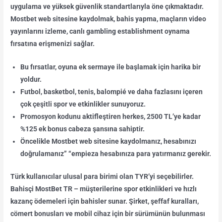
uygulama ve yüksek güvenlik standartlarıyla öne çıkmaktadır.
Mostbet web sitesine kaydolmak, bahis yapma, maçların video
yayınlarını izleme, canlı gambling establishment oynama
fırsatına erişmenizi sağlar.
Bu fırsatlar, oyuna ek sermaye ile başlamak için harika bir
yoldur.
Futbol, basketbol, tenis, balompié ve daha fazlasını içeren
çok çeşitli spor ve etkinlikler sunuyoruz.
Promosyon kodunu aktifleştiren herkes, 2500 TL’ye kadar
%125 ek bonus cabeza şansına sahiptir.
Öncelikle Mostbet web sitesine kaydolmanız, hesabınızı
doğrulamanız” “empieza hesabınıza para yatırmanız gerekir.
Türk kullanıcılar ulusal para birimi olan TYR’yi seçebilirler.
Bahisçi MostBet TR – müşterilerine spor etkinlikleri ve hızlı
kazanç ödemeleri için bahisler sunar. Şirket, şeffaf kuralları,
cömert bonusları ve mobil cihaz için bir sürümünün bulunması