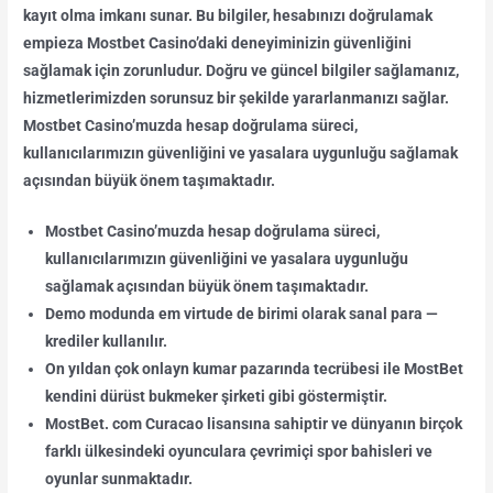
kayıt olma imkanı sunar. Bu bilgiler, hesabınızı doğrulamak
empieza Mostbet Casino’daki deneyiminizin güvenliğini
sağlamak için zorunludur. Doğru ve güncel bilgiler sağlamanız,
hizmetlerimizden sorunsuz bir şekilde yararlanmanızı sağlar.
Mostbet Casino’muzda hesap doğrulama süreci,
kullanıcılarımızın güvenliğini ve yasalara uygunluğu sağlamak
açısından büyük önem taşımaktadır.
Mostbet Casino’muzda hesap doğrulama süreci,
kullanıcılarımızın güvenliğini ve yasalara uygunluğu
sağlamak açısından büyük önem taşımaktadır.
Demo modunda em virtude de birimi olarak sanal para —
krediler kullanılır.
On yıldan çok onlayn kumar pazarında tecrübesi ile MostBet
kendini dürüst bukmeker şirketi gibi göstermiştir.
MostBet. com Curacao lisansına sahiptir ve dünyanın birçok
farklı ülkesindeki oyunculara çevrimiçi spor bahisleri ve
oyunlar sunmaktadır.