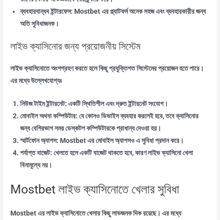
ব্যবহারবান্ধব ইন্টারফেস: Mostbet এর প্ল্যাটফর্ম অনেক সহজ এবং ব্যবহারকারীর জন্য
অতি সুবিধাজনক।
লাইভ ক্যাসিনোর জন্য প্রয়োজনীয় সিস্টেম
লাইভ ক্যাসিনোতে অংশগ্রহণ করতে হলে কিছু প্রযুক্তিগত সিস্টেমের প্রয়োজন হতে পারে।
এর মধ্যে উল্লেখযোগ্যঃ
নিউজ টাইম ইন্টারনেট: একটি স্থিতিশীল এবং দ্রুত ইন্টারনেট সংযোগ।
মোবাইল অথবা কম্পিউটার: যে কোনও ডিভাইস ব্যবহার করলেই হবে, তবে ক্যাসিনোর
জন্য বেশিরভাগ সময় ডেস্কটপ কম্পিউটারকে প্রাধান্য দেওয়া হয়।
স্মার্টফোন অ্যাপস: Mostbet এর মোবাইল অ্যাপসও এ সুবিধা প্রদান করে।
পর্যাপ্ত বাজেট: খেলতে হলে একটি বাজেট থাকতে হবে, কারণ লাইভ ক্যাসিনো খেলা
বিনামূল্যে নয়।
Mostbet লাইভ ক্যাসিনোতে খেলার সুবিধা
Mostbet এর লাইভ ক্যাসিনোতে খেলার কিছু লাভজনক দিক রয়েছে। এর মধ্যে