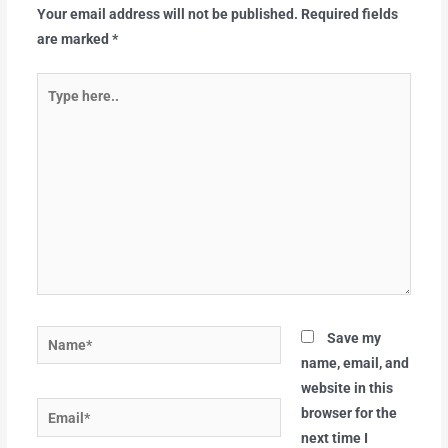
Your email address will not be published.
Required fields
are marked
*
Type
here..
Name*
Save my
name, email, and
website in this
Email*
browser for the
next time I