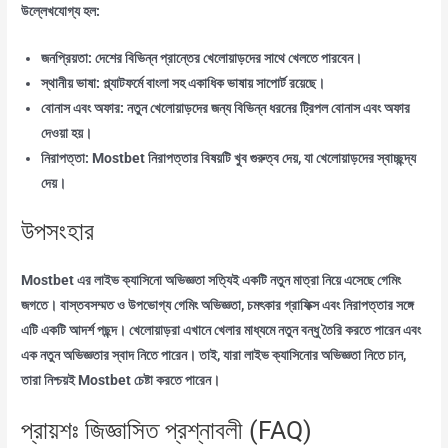
উল্লেখযোগ্য হল:
জনপ্রিয়তা: দেশের বিভিন্ন প্রান্তের খেলোয়াড়দের সাথে খেলতে পারবেন।
স্থানীয় ভাষা: প্ল্যাটফর্মে বাংলা সহ একাধিক ভাষায় সাপোর্ট রয়েছে।
বোনাস এবং অফার: নতুন খেলোয়াড়দের জন্য বিভিন্ন ধরনের ট্রিপল বোনাস এবং অফার
দেওয়া হয়।
নিরাপত্তা: Mostbet নিরাপত্তার বিষয়টি খুব গুরুত্ব দেয়, যা খেলোয়াড়দের স্বাচ্ছন্দ্য
দেয়।
উপসংহার
Mostbet এর লাইভ ক্যাসিনো অভিজ্ঞতা সত্যিই একটি নতুন মাত্রা নিয়ে এসেছে গেমিং
জগতে। বাস্তবসম্মত ও উপভোগ্য গেমিং অভিজ্ঞতা, চমৎকার গ্রাফিক্স এবং নিরাপত্তার সঙ্গে
এটি একটি আদর্শ পছন্দ। খেলোয়াড়রা এখানে খেলার মাধ্যমে নতুন বন্ধু তৈরি করতে পারেন এবং
এক নতুন অভিজ্ঞতার স্বাদ নিতে পারেন। তাই, যারা লাইভ ক্যাসিনোর অভিজ্ঞতা নিতে চান,
তারা নিশ্চয়ই Mostbet চেষ্টা করতে পারেন।
প্রায়শঃ জিজ্ঞাসিত প্রশ্নাবলী (FAQ)