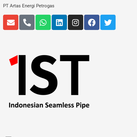
Skip
Post
PT Artas Energi Petrogas
to
navigation
E
P
W
L
I
F
T
content
n
h
h
i
n
a
w
v
o
a
n
s
c
i
e
n
t
k
t
e
t
l
e
s
e
a
b
t
o
-
a
d
g
o
e
p
a
p
i
r
o
r
e
l
p
n
a
k
t
m
Menu