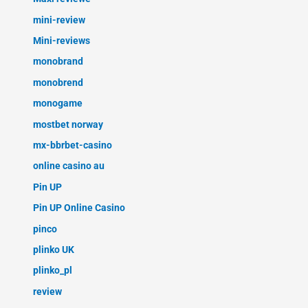
mini-review
Mini-reviews
monobrand
monobrend
monogame
mostbet norway
mx-bbrbet-casino
online casino au
Pin UP
Pin UP Online Casino
pinco
plinko UK
plinko_pl
review