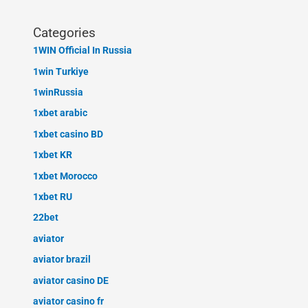
Categories
1WIN Official In Russia
1win Turkiye
1winRussia
1xbet arabic
1xbet casino BD
1xbet KR
1xbet Morocco
1xbet RU
22bet
aviator
aviator brazil
aviator casino DE
aviator casino fr