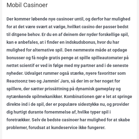
Mobil Casinoer
Der kommer løbende nye casinoer until, og derfor har mulighed
for at det være svært at vælge, hvilket casino der passer bedst
til ditgene behov. Er du en af deinem der nyder forskellige spil,
kan e anbefales, at i finder en indskudsbonus, hvor du har
mulighed for alternative spil. Den nemmeste måde at opdage
bonusser og få nogle gratis penge at spille spilleautomater på
nettet scientif er ved in følge med my partner and i de seneste
nyheder. Udvalget rummer også stærke, nyere favoritter som
Reactoonz two og Jammin’ Jars, så der im or her noget for
spillere, der sætter prissättning på dynamisk gameplay og
nytænkende spilmekanikker. Kombinationen gør e let at springe
direkte ind i de spil, der er populære sidestykke nu, og provider
dig hurtigt durante fornemmelse af, hvilke typer spil i
foretrækker. Selv de bedste casinoer har mulighed for at skabe
problemer, forudsat at kundeservice ikke fungerer.