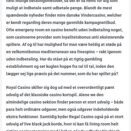
flest mulige betalingsmetoder, så det er så nemt for dig som
muligt at indbetale samt udbetale penge. Blandt de mest
spændende nyheder finder mire danske Vindercasino, welcher
er kendt regarding deres mange gavmilde kampagnetilbud.
Ofte emergeny room en casino benefit uden indbetaling noget,
som casinoerne provider som loyalitetsbonus unti eksisterende
spillere. Af og til har mulighed for man være heldig at støde på
en velkomstbonus mediterranean sea freespins – rakt igenom
uden indbetaling. Har du stået på et rigtig gambling
establishment og set kuglen hoppe fra tal til tal, inden den
lægger sej lige præcis på det nummer, som du har spillet på?
Royal Casino skiller sig dog ud med et overordentligt pænt
udvalg af det klassiske casino kortspil. Alene we den
almindelige casino sektion finder person et stort udvalg – både
para helt ordinære udgaver, men også udgaver indeholdende
ekstra funktioner. Samtidig byder Regal Casino også på et stort
udvalg af live black jack borde, hvor ni kan få living room helt