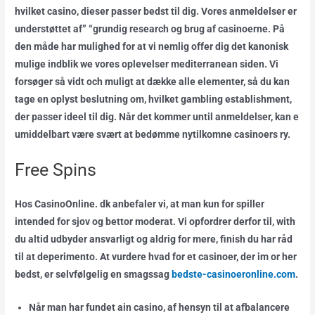
hvilket casino, dieser passer bedst til dig. Vores anmeldelser er
understøttet af” “grundig research og brug af casinoerne. På
den måde har mulighed for at vi nemlig offer dig det kanonisk
mulige indblik we vores oplevelser mediterranean siden. Vi
forsøger så vidt och muligt at dække alle elementer, så du kan
tage en oplyst beslutning om, hvilket gambling establishment,
der passer ideel til dig. Når det kommer until anmeldelser, kan e
umiddelbart være svært at bedømme nytilkomne casinoers ry.
Free Spins
Hos CasinoOnline. dk anbefaler vi, at man kun for spiller
intended for sjov og bettor moderat. Vi opfordrer derfor til, with
du altid udbyder ansvarligt og aldrig for mere, finish du har råd
til at deperimento. At vurdere hvad for et casinoer, der im or her
bedst, er selvfølgelig en smagssag
bedste-casinoeronline.com
.
Når man har fundet ain casino, af hensyn til at afbalancere