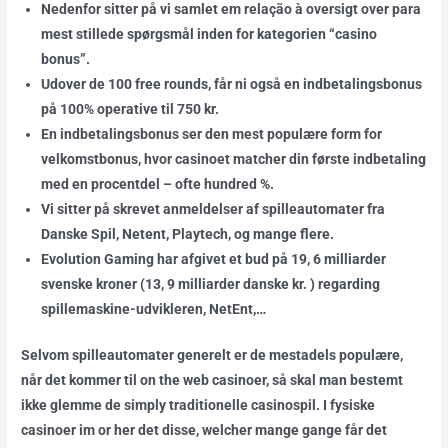
Nedenfor sitter på vi samlet em relação à oversigt over para
mest stillede spørgsmål inden for kategorien “casino
bonus”.
Udover de 100 free rounds, får ni også en indbetalingsbonus
på 100% operative til 750 kr.
En indbetalingsbonus ser den mest populære form for
velkomstbonus, hvor casinoet matcher din første indbetaling
med en procentdel – ofte hundred %.
Vi sitter på skrevet anmeldelser af spilleautomater fra
Danske Spil, Netent, Playtech, og mange flere.
Evolution Gaming har afgivet et bud på 19, 6 milliarder
svenske kroner (13, 9 milliarder danske kr. ) regarding
spillemaskine-udvikleren, NetEnt,…
Selvom spilleautomater generelt er de mestadels populære,
når det kommer til on the web casinoer, så skal man bestemt
ikke glemme de simply traditionelle casinospil. I fysiske
casinoer im or her det disse, welcher mange gange får det