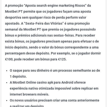
A promoção “Aposta search engine marketing Riscos” da
Mostbet PT permite que os jogadores façam uma aposta
desportiva sem qualquer risco de perda perform valor
apostado. A “Sexta-Feira das Vitórias” é uma promoção
semanal da Mostbet PT que premia os jogadores possuindo
bónus e prémios adicionais nas sextas-feiras. Para receber
exista bónus, os jogadores precisam apenas para efetuar o de
início depósito, sendo o valor do bónus correspondente a uma
percentagem desse depósito. Por exemplo, se o jogador dormir
€100, pode receber um bónus para €125.
O saque para seu dinheiro é um processo semelhante ao de
1 depósito.
A Mostbet Online casino apk para Android oferece
experiência nativa otimizada impossível sobre replicar em
internet browsers móveis.
Os novos usuários precisam criar uma conta anteriormente
a realizar um depósito.