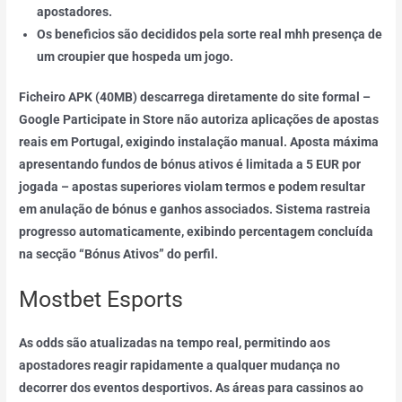
apostadores.
Os beneficios são decididos pela sorte real mhh presença de
um croupier que hospeda um jogo.
Ficheiro APK (40MB) descarrega diretamente do site formal –
Google Participate in Store não autoriza aplicações de apostas
reais em Portugal, exigindo instalação manual. Aposta máxima
apresentando fundos de bónus ativos é limitada a 5 EUR por
jogada – apostas superiores violam termos e podem resultar
em anulação de bónus e ganhos associados. Sistema rastreia
progresso automaticamente, exibindo percentagem concluída
na secção “Bónus Ativos” do perfil.
Mostbet Esports
As odds são atualizadas na tempo real, permitindo aos
apostadores reagir rapidamente a qualquer mudança no
decorrer dos eventos desportivos. As áreas para cassinos ao