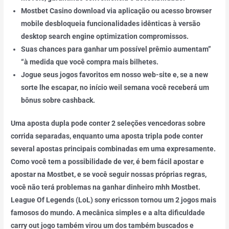
Mostbet Casino download via aplicação ou acesso browser
mobile desbloqueia funcionalidades idênticas à versão
desktop search engine optimization compromissos.
Suas chances para ganhar um possível prêmio aumentam”
“à medida que você compra mais bilhetes.
Jogue seus jogos favoritos em nosso web-site e, se a new
sorte lhe escapar, no início weil semana você receberá um
bônus sobre cashback.
Uma aposta dupla pode conter 2 seleções vencedoras sobre
corrida separadas, enquanto uma aposta tripla pode conter
several apostas principais combinadas em uma expresamente.
Como você tem a possibilidade de ver, é bem fácil apostar e
apostar na Mostbet, e se você seguir nossas próprias regras,
você não terá problemas na ganhar dinheiro mhh Mostbet.
League Of Legends (LoL) sony ericsson tornou um 2 jogos mais
famosos do mundo. A mecânica simples e a alta dificuldade
carry out jogo também virou um dos também buscados e