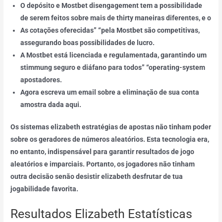
O depósito e Mostbet disengagement tem a possibilidade
de serem feitos sobre mais de thirty maneiras diferentes, e o
As cotações oferecidas” “pela Mostbet são competitivas,
assegurando boas possibilidades de lucro.
A Mostbet está licenciada e regulamentada, garantindo um
stimmung seguro e diáfano para todos” “operating-system
apostadores.
Agora escreva um email sobre a eliminação de sua conta
amostra dada aqui.
Os sistemas elizabeth estratégias de apostas não tinham poder
sobre os geradores de números aleatórios. Esta tecnologia era,
no entanto, indispensável para garantir resultados de jogo
aleatórios e imparciais. Portanto, os jogadores não tinham
outra decisão senão desistir elizabeth desfrutar de tua
jogabilidade favorita.
Resultados Elizabeth Estatísticas