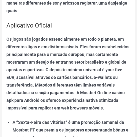
maneiras diferentes de sony ericsson registrar, uma dasjenige
quais
Aplicativo Oficial
Os jogos são jogados essencialmente em todo o planeta, em
diferentes ligas e em distintos níveis. Eles foram estabelecidos
principalmente para o mercado europeu, mas certamente
mostraram um desejo de entrar no setor brasileiro e global de
apostas esportivas. O depósito mínimo universal é your five
EUR, acessível através de cartões bancários, e-wallets ou
transferência. Métodos diferentes têm limites variáveis
detalhados na secção pagamentos. A Mostbet On line casino
apk para Android os oferece experiência nativa otimizada
impossível para replicar em web browsers móveis.
A “Sexta-Feira das Vitórias” é uma promoção semanal da
Mostbet PT que premia os jogadores apresentando bónus e