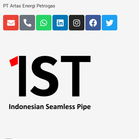
Skip
Post
PT Artas Energi Petrogas
to
navigation
E
P
W
L
I
F
T
content
n
h
h
i
n
a
w
v
o
a
n
s
c
i
e
n
t
k
t
e
t
l
e
s
e
a
b
t
o
-
a
d
g
o
e
p
a
p
i
r
o
r
e
l
p
n
a
k
t
m
Menu