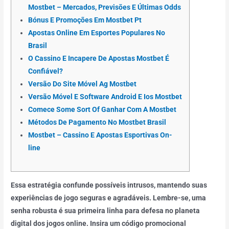
Mostbet – Mercados, Previsões E Últimas Odds
Bónus E Promoções Em Mostbet Pt
Apostas Online Em Esportes Populares No
Brasil
O Cassino E Incapere De Apostas Mostbet É
Confiável?
Versão Do Site Móvel Ag Mostbet
Versão Móvel E Software Android E Ios Mostbet
Comece Some Sort Of Ganhar Com A Mostbet
Métodos De Pagamento No Mostbet Brasil
Mostbet – Cassino E Apostas Esportivas On-
line
Essa estratégia confunde possíveis intrusos, mantendo suas
experiências de jogo seguras e agradáveis. Lembre-se, uma
senha robusta é sua primeira linha para defesa no planeta
digital dos jogos online. Insira um código promocional