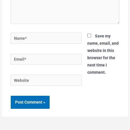
Name*
Save my
name, email, and
website in this
Email*
browser for the
next time I
comment.
Website