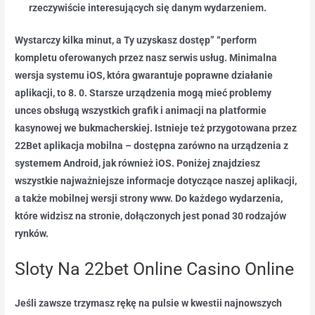
rzeczywiście interesujących się danym wydarzeniem.
Wystarczy kilka minut, a Ty uzyskasz dostęp” “perform
kompletu oferowanych przez nasz serwis usług. Minimalna
wersja systemu iOS, która gwarantuje poprawne działanie
aplikacji, to 8. 0. Starsze urządzenia mogą mieć problemy
unces obsługą wszystkich grafik i animacji na platformie
kasynowej we bukmacherskiej. Istnieje też przygotowana przez
22Bet aplikacja mobilna – dostępna zarówno na urządzenia z
systemem Android, jak również iOS. Poniżej znajdziesz
wszystkie najważniejsze informacje dotyczące naszej aplikacji,
a także mobilnej wersji strony www. Do każdego wydarzenia,
które widzisz na stronie, dołączonych jest ponad 30 rodzajów
rynków.
Sloty Na 22bet Online Casino Online
Jeśli zawsze trzymasz rękę na pulsie w kwestii najnowszych