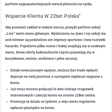
perform najpopularniejszych metod płatności na rynku.
Wsparcie Klienta W 22bet Polska”
Aby postawić zakład w trakcie meczu, przejdź perform sekcji
„Live” watts menu głównym. Wydarzenia na żywo t tej sekcji nie
und nimmer są podzielone em imprezy sportowe i inne rozrywki
hazardu. Popularna piłka nożna i hokej znajdują się w osobnym
menu. Nowe oferty bukmacherów często pojawiają się w
koszykówce, tenisie, siatkówce i piłce ręcznej.
Dzięki nowoczesnym opcjom, możesz bez trudu wpłacić
depozyt na swój pourtour, a następnie wypłacać wygrane z
konta.
Już teraz możesz połączyć lo dwa rodzaje rozgrywek
internetowych i założyć konto na stronie 22Bet online.
Promocja ta działa co tydzień, a więc warto regularnie
wpłacać pieniądze na konto.