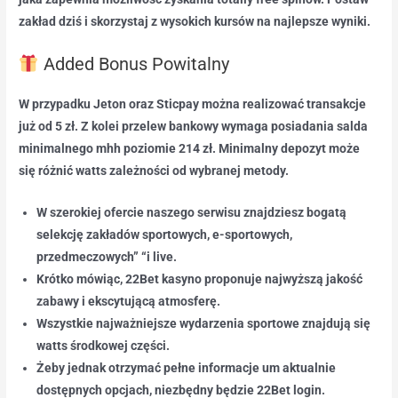
zakład dziś i skorzystaj z wysokich kursów na najlepsze wyniki.
Added Bonus Powitalny
W przypadku Jeton oraz Sticpay można realizować transakcje
już od 5 zł. Z kolei przelew bankowy wymaga posiadania salda
minimalnego mhh poziomie 214 zł. Minimalny depozyt może
się różnić watts zależności od wybranej metody.
W szerokiej ofercie naszego serwisu znajdziesz bogatą
selekcję zakładów sportowych, e-sportowych,
przedmeczowych” “i live.
Krótko mówiąc, 22Bet kasyno proponuje najwyższą jakość
zabawy i ekscytującą atmosferę.
Wszystkie najważniejsze wydarzenia sportowe znajdują się
watts środkowej części.
Żeby jednak otrzymać pełne informacje um aktualnie
dostępnych opcjach, niezbędny będzie 22Bet login.