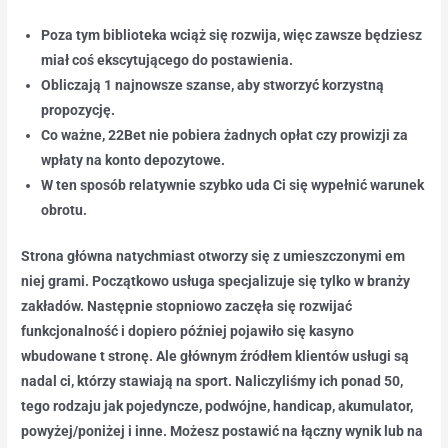
Poza tym biblioteka wciąż się rozwija, więc zawsze będziesz
miał coś ekscytującego do postawienia.
Obliczają 1 najnowsze szanse, aby stworzyć korzystną
propozycję.
Co ważne, 22Bet nie pobiera żadnych opłat czy prowizji za
wpłaty na konto depozytowe.
W ten sposób relatywnie szybko uda Ci się wypełnić warunek
obrotu.
Strona główna natychmiast otworzy się z umieszczonymi em
niej grami. Początkowo usługa specjalizuje się tylko w branży
zakładów. Następnie stopniowo zaczęła się rozwijać
funkcjonalność i dopiero później pojawiło się kasyno
wbudowane t stronę. Ale głównym źródłem klientów usługi są
nadal ci, którzy stawiają na sport. Naliczyliśmy ich ponad 50,
tego rodzaju jak pojedyncze, podwójne, handicap, akumulator,
powyżej/poniżej i inne. Możesz postawić na łączny wynik lub na