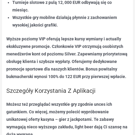
Turnieje slotowe z pulą 12, 000 EUR odbywają się co
miesiąc.
Wszystkie gry mobilne działają płynnie z zachowaniem
wysokiej jakości grafiki.
Wyższe poziomy VIP oferują lepsze kursy wymiany i actually
ekskluzywne promocje. Członkowie VIP otrzymują osobistych
menedżerów kont od poziomu Silver. Zapewniamy priorytetową
obsługę klienta i szybsze wypłaty. Oferujemy dedykowane
promocje sportowe dla naszych klientów. Bonus powitalny
bukmacherski wynosi 100% do 122 EUR przy pierwszej wpłacie.
Szczegóły Korzystania Z Aplikacji
Możesz też przeglądać wszystkie gry zgodnie unces ich
gatunkiem. Co więcej, możemy polecić wypróbowanie
unikatowej oferty kasyna – gier z jackpotami. Te zabawy
wymagają nieco wyższego zakładu, light beer dają Ci szansę na
dużą wygraną.