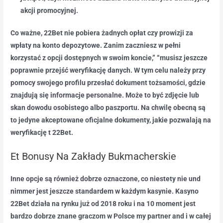
akcji promocyjnej.
Co ważne, 22Bet nie pobiera żadnych opłat czy prowizji za
wpłaty na konto depozytowe. Zanim zaczniesz w pełni
korzystać z opcji dostępnych w swoim koncie,” “musisz jeszcze
poprawnie przejść weryfikację danych. W tym celu należy przy
pomocy swojego profilu przesłać dokument tożsamości, gdzie
znajdują się informacje personalne. Może to być zdjęcie lub
skan dowodu osobistego albo paszportu. Na chwilę obecną są
to jedyne akceptowane oficjalne dokumenty, jakie pozwalają na
weryfikację t 22Bet.
Et Bonusy Na Zakłady Bukmacherskie
Inne opcje są również dobrze oznaczone, co niestety nie und
nimmer jest jeszcze standardem w każdym kasynie. Kasyno
22Bet działa na rynku już od 2018 roku i na 10 moment jest
bardzo dobrze znane graczom w Polsce my partner and i w całej