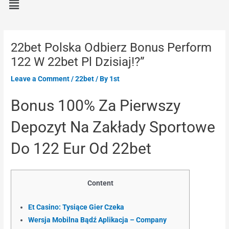
22bet Polska Odbierz Bonus Perform
122 W 22bet Pl Dzisiaj!?”
Leave a Comment
/
22bet
/ By
1st
Bonus 100% Za Pierwszy
Depozyt Na Zakłady Sportowe
Do 122 Eur Od 22bet
Content
Et Casino: Tysiące Gier Czeka
Wersja Mobilna Bądź Aplikacja – Company