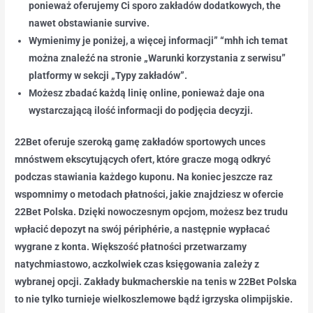
ponieważ oferujemy Ci sporo zakładów dodatkowych, the
nawet obstawianie survive.
Wymienimy je poniżej, a więcej informacji” “mhh ich temat
można znaleźć na stronie „Warunki korzystania z serwisu”
platformy w sekcji „Typy zakładów”.
Możesz zbadać każdą linię online, ponieważ daje ona
wystarczającą ilość informacji do podjęcia decyzji.
22Bet oferuje szeroką gamę zakładów sportowych unces
mnóstwem ekscytujących ofert, które gracze mogą odkryć
podczas stawiania każdego kuponu. Na koniec jeszcze raz
wspomnimy o metodach płatności, jakie znajdziesz w ofercie
22Bet Polska. Dzięki nowoczesnym opcjom, możesz bez trudu
wpłacić depozyt na swój périphérie, a następnie wypłacać
wygrane z konta. Większość płatności przetwarzamy
natychmiastowo, aczkolwiek czas księgowania zależy z
wybranej opcji. Zakłady bukmacherskie na tenis w 22Bet Polska
to nie tylko turnieje wielkoszlemowe bądź igrzyska olimpijskie.