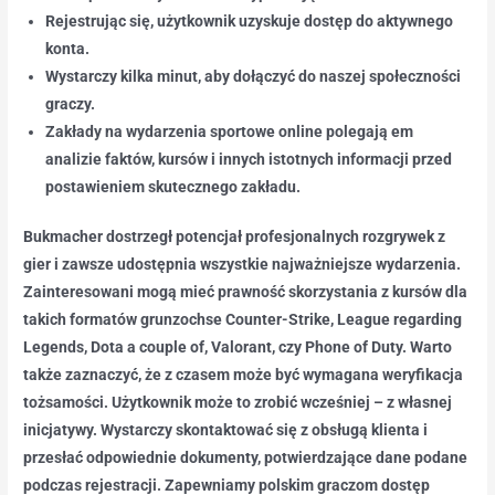
Rejestrując się, użytkownik uzyskuje dostęp do aktywnego
konta.
Wystarczy kilka minut, aby dołączyć do naszej społeczności
graczy.
Zakłady na wydarzenia sportowe online polegają em
analizie faktów, kursów i innych istotnych informacji przed
postawieniem skutecznego zakładu.
Bukmacher dostrzegł potencjał profesjonalnych rozgrywek z
gier i zawsze udostępnia wszystkie najważniejsze wydarzenia.
Zainteresowani mogą mieć prawność skorzystania z kursów dla
takich formatów grunzochse Counter-Strike, League regarding
Legends, Dota a couple of, Valorant, czy Phone of Duty. Warto
także zaznaczyć, że z czasem może być wymagana weryfikacja
tożsamości. Użytkownik może to zrobić wcześniej – z własnej
inicjatywy. Wystarczy skontaktować się z obsługą klienta i
przesłać odpowiednie dokumenty, potwierdzające dane podane
podczas rejestracji. Zapewniamy polskim graczom dostęp