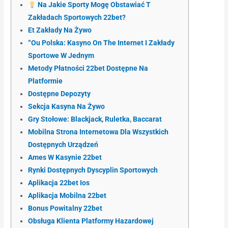
Na Jakie Sporty Mogę Obstawiać T
Zakładach Sportowych 22bet?
Et Zakłady Na Żywo
“Ou Polska: Kasyno On The Internet I Zakłady
Sportowe W Jednym
Metody Płatności 22bet Dostępne Na
Platformie
Dostępne Depozyty
Sekcja Kasyna Na Żywo
Gry Stołowe: Blackjack, Ruletka, Baccarat
Mobilna Strona Internetowa Dla Wszystkich
Dostępnych Urządzeń
Ames W Kasynie 22bet
Rynki Dostępnych Dyscyplin Sportowych
Aplikacja 22bet Ios
Aplikacja Mobilna 22bet
Bonus Powitalny 22bet
Obsługa Klienta Platformy Hazardowej