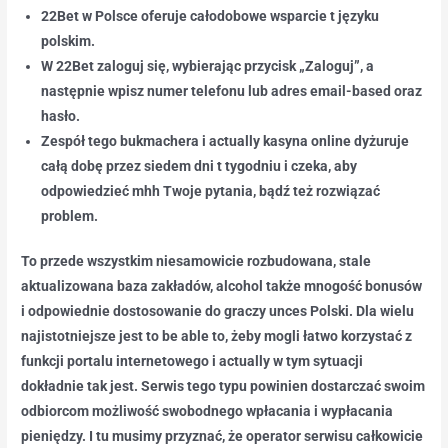
22Bet w Polsce oferuje całodobowe wsparcie t języku
polskim.
W 22Bet zaloguj się, wybierając przycisk „Zaloguj”, a
następnie wpisz numer telefonu lub adres email-based oraz
hasło.
Zespół tego bukmachera i actually kasyna online dyżuruje
całą dobę przez siedem dni t tygodniu i czeka, aby
odpowiedzieć mhh Twoje pytania, bądź też rozwiązać
problem.
To przede wszystkim niesamowicie rozbudowana, stale
aktualizowana baza zakładów, alcohol także mnogość bonusów
i odpowiednie dostosowanie do graczy unces Polski. Dla wielu
najistotniejsze jest to be able to, żeby mogli łatwo korzystać z
funkcji portalu internetowego i actually w tym sytuacji
dokładnie tak jest. Serwis tego typu powinien dostarczać swoim
odbiorcom możliwość swobodnego wpłacania i wypłacania
pieniędzy. I tu musimy przyznać, że operator serwisu całkowicie