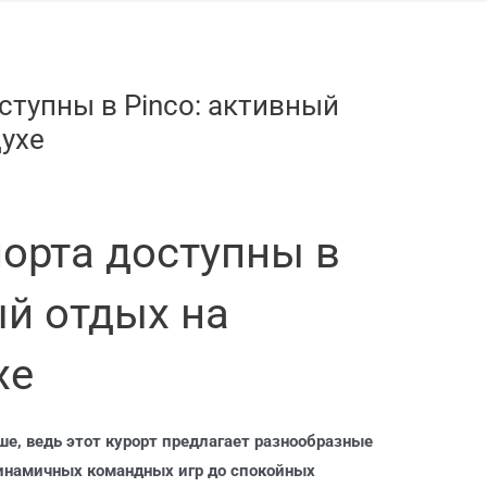
ступны в Pinco: активный
ухе
орта доступны в
ый отдых на
хе
ше, ведь этот курорт предлагает разнообразные
динамичных командных игр до спокойных