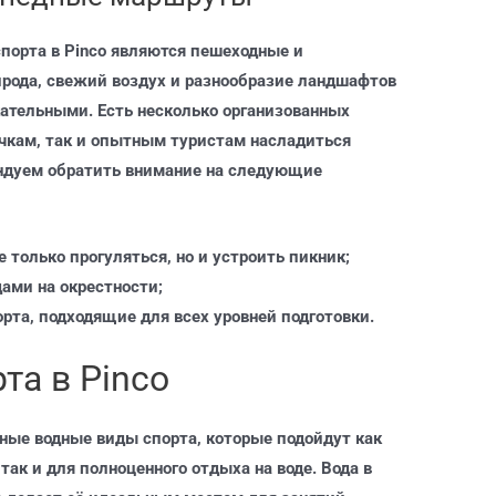
порта в Pinco являются пешеходные и
ирода, свежий воздух и разнообразие ландшафтов
кательными. Есть несколько организованных
ичкам, так и опытным туристам насладиться
ндуем обратить внимание на следующие
 только прогуляться, но и устроить пикник;
ами на окрестности;
рта, подходящие для всех уровней подготовки.
та в Pinco
ные водные виды спорта, которые подойдут как
ак и для полноценного отдыха на воде. Вода в