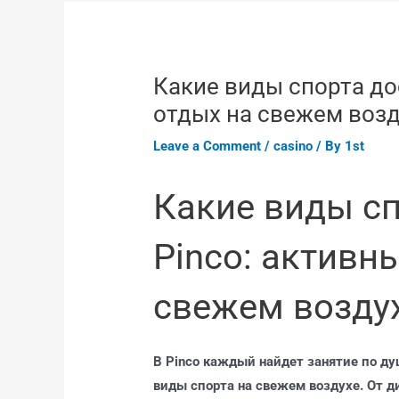
Какие виды спорта до
отдых на свежем возд
Leave a Comment
/
casino
/ By
1st
Какие виды сп
Pinco: активн
свежем возду
В Pinco каждый найдет занятие по ду
виды спорта на свежем воздухе. От 