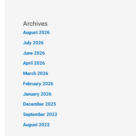
Archives
August 2026
July 2026
June 2026
April 2026
March 2026
February 2026
January 2026
December 2025
September 2022
August 2022