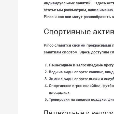
индивидуальных занятий — здесь есть
статье мы рассмотрим, какие именно
Pinco и как они могут разнообразить 
Спортивные актив
Pinco славится своими прекрасными 
занятиям спортом. Здесь доступны 
Пешеходные и велосипедные прог
Водные виды спорта: каякинг, винд
Зимние виды спорта: лыжи и сноуб
Спортивные игры: волейбол, футбо
площадках.
Тренировки на свежем воздухе: фит
Пешеходные и велос