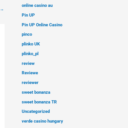
online casino au
→
Pin UP
Pin UP Online Casino
pinco
plinko UK
plinko_pl
review
Reviewe
reviewer
sweet bonanza
sweet bonanza TR
Uncategorized
verde casino hungary