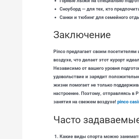
Горные лыжи на специально подгот
Сноуборд — для тех, кто предпочита
Санки и тюбинг для семейного отд
Заключение
Pinco предлагает своим посетителям
воздухе, что делает этот курорт иде
Независимо от вашего уровня подготов
удовольствие и зарядит положительно
жизни помогает не только поддержив
настроение. Поэтому, отправляясь в P
занятия на свежем воздухе!
pinco cas
Часто задаваемые
Какие виды спорта можно занимать