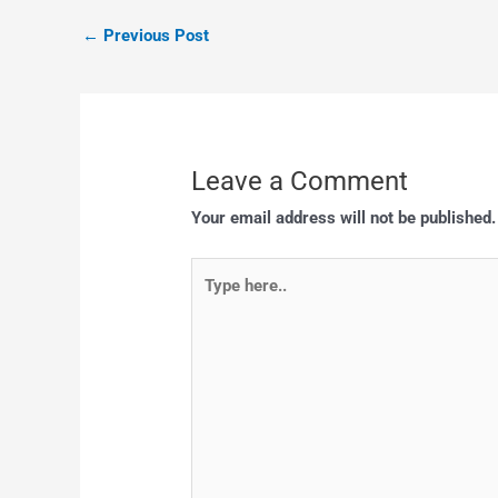
←
Previous Post
Leave a Comment
Your email address will not be published.
Type
here..