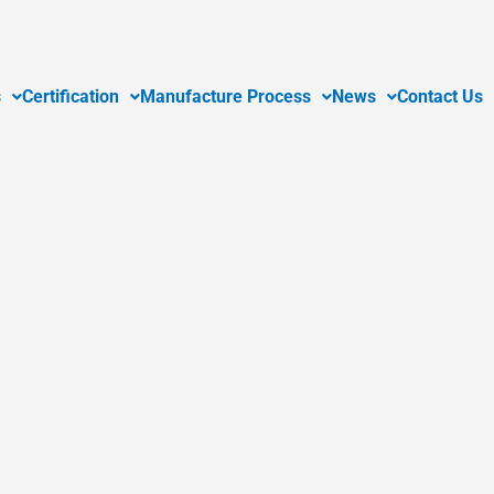
s
Certification
Manufacture Process
News
Contact Us