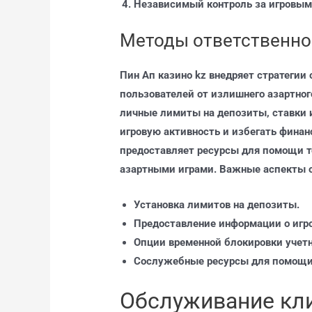
Независимый контроль за игровым
Методы ответственно
Пин Ап казино kz внедряет стратегии
пользователей от излишнего азартног
личные лимиты на депозиты, ставки и
игровую активность и избегать финан
предоставляет ресурсы для помощи 
азартными играми. Важные аспекты о
Установка лимитов на депозиты.
Предоставление информации о игр
Опции временной блокировки учетн
Сослужебные ресурсы для помощи 
Обслуживание кл