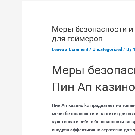
Меры безопасности и 
для геймеров
Leave a Comment
/
Uncategorized
/ By
Меры безопас
Пин Ап казино
Пин Ап казино kz предлагает не толь
меры безопасности и защиты для сво
чувствовать себя в безопасности во в
внедряя эффективные стратегии для