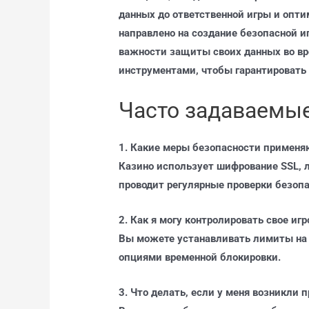
данных до ответственной игры и опти
направлено на создание безопасной 
важности защиты своих данных во вр
инструментами, чтобы гарантировать
Часто задаваемые
1. Какие меры безопасности применяю
Казино использует шифрование SSL, 
проводит регулярные проверки безопа
2. Как я могу контролировать свое иг
Вы можете устанавливать лимиты на 
опциями временной блокировки.
3. Что делать, если у меня возникли 