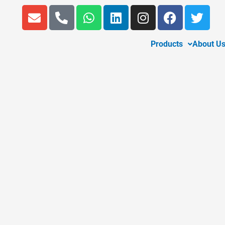
E
P
W
L
I
F
T
n
h
h
i
n
a
w
v
o
a
n
s
c
i
Products
About U
e
n
t
k
t
e
t
l
e
s
e
a
b
t
o
-
a
d
g
o
e
p
a
p
i
r
o
r
e
l
p
n
a
k
t
m