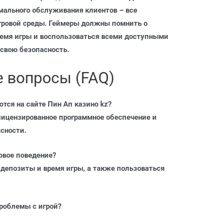
мального обслуживания клиентов – все
игровой среды. Геймеры должны помнить о
емя игры и воспользоваться всеми доступными
 свою безопасность.
 вопросы (FAQ)
тся на сайте Пин Ап казино kz?
лицензированное программное обеспечение и
сности.
ровое поведение?
депозиты и время игры, а также пользоваться
проблемы с игрой?