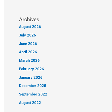
Archives
August 2026
July 2026
June 2026
April 2026
March 2026
February 2026
January 2026
December 2025
September 2022
August 2022