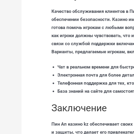
Качество обслуживания клиентов в Пи
обеспечении безопасности. Казино и
готова помочь игрокам с любыми воп
как игроки должны чувствовать, что
связи со службой поддержки включаю
Варианты, предлагаемые игрокам, вк
Чат в реальном времени для быстро
Электронная почта для более дета
Телефонная поддержка для тех, кто
База знаний на сайте для самосто
Заключение
Пин Ап казино kz обеспечивает свои
и защиты, что делает его привлекат