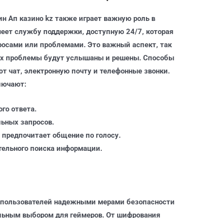
н Ап казино kz также играет важную роль в
меет службу поддержки, доступную 24/7, которая
росами или проблемами. Это важный аспект, так
 их проблемы будут услышаны и решены. Способы
т чат, электронную почту и телефонные звонки.
лючают:
го ответа.
льных запросов.
 предпочитает общение по голосу.
ятельного поиска информации.
х пользователей надежными мерами безопасности
ельным выбором для геймеров. От шифрования