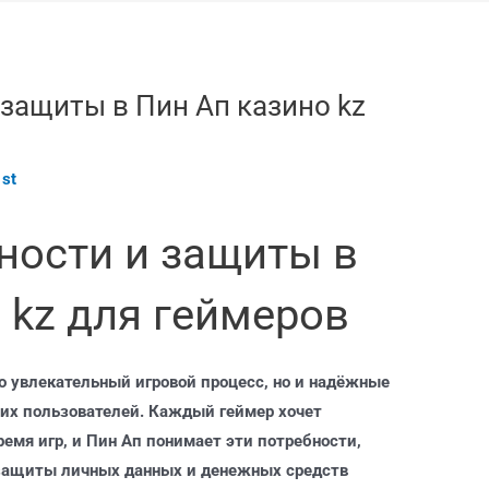
защиты в Пин Ап казино kz
1st
ности и защиты в
 kz для геймеров
ко увлекательный игровой процесс, но и надёжные
их пользователей. Каждый геймер хочет
ремя игр, и Пин Ап понимает эти потребности,
 защиты личных данных и денежных средств