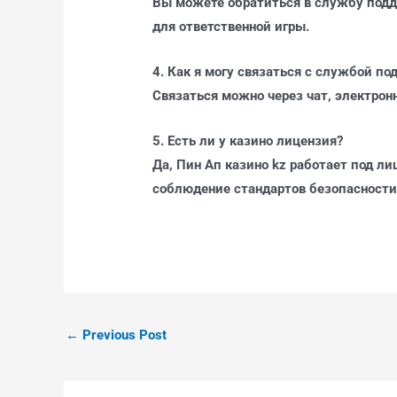
Вы можете обратиться в службу подд
для ответственной игры.
4. Как я могу связаться с службой п
Связаться можно через чат, электрон
5. Есть ли у казино лицензия?
Да, Пин Ап казино kz работает под ли
соблюдение стандартов безопасности
←
Previous Post