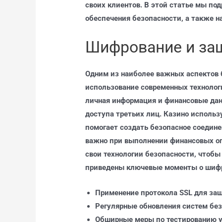
своих клиентов. В этой статье мы по
обеспечения безопасности, а также н
Шифрование и за
Одним из наиболее важных аспектов б
использование современных технологи
личная информация и финансовые да
доступа третьих лиц. Казино использу
помогает создать безопасное соедине
важно при выполнении финансовых опе
свои технологии безопасности, чтоб
приведены ключевые моменты о шиф
Применение протокола SSL для за
Регулярные обновления систем без
Обширные меры по тестированию у