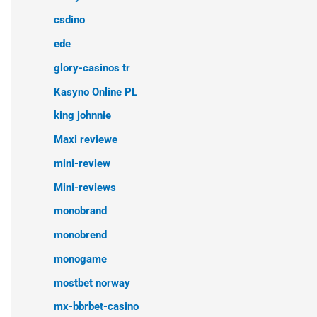
csdino
ede
glory-casinos tr
Kasyno Online PL
king johnnie
Maxi reviewe
mini-review
Mini-reviews
monobrand
monobrend
monogame
mostbet norway
mx-bbrbet-casino