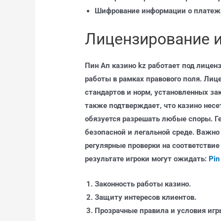
Шифрование информации о платежа
Лицензирование и
Пин Ап казино kz работает под лиценз
работы в рамках правового поля. Лиц
стандартов и норм, установленных з
также подтверждает, что казино несе
обязуется разрешать любые споры. Ге
безопасной и легальной среде. Важно
регулярные проверки на соответствие
результате игроки могут ожидать:
Pin
Законность работы казино.
Защиту интересов клиентов.
Прозрачные правила и условия игр