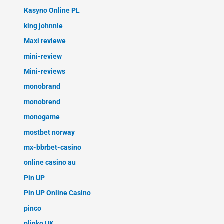
Kasyno Online PL
king johnnie
Maxi reviewe
mini-review
Mini-reviews
monobrand
monobrend
monogame
mostbet norway
mx-bbrbet-casino
online casino au
Pin UP
Pin UP Online Casino
pinco
plinko UK