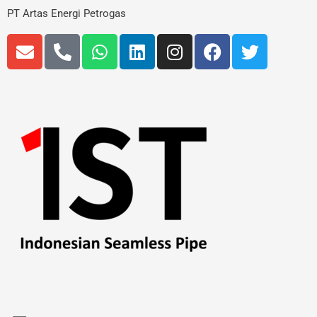
Skip
Post
PT Artas Energi Petrogas
to
navigation
E
P
W
L
I
F
T
content
n
h
h
i
n
a
w
v
o
a
n
s
c
i
e
n
t
k
t
e
t
l
e
s
e
a
b
t
o
-
a
d
g
o
e
p
a
p
i
r
o
r
e
l
p
n
a
k
t
m
Menu