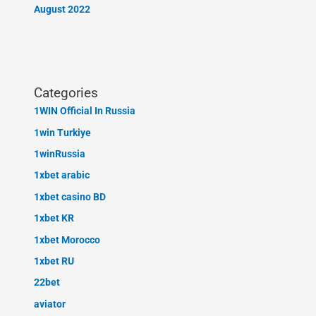
August 2022
Categories
1WIN Official In Russia
1win Turkiye
1winRussia
1xbet arabic
1xbet casino BD
1xbet KR
1xbet Morocco
1xbet RU
22bet
aviator