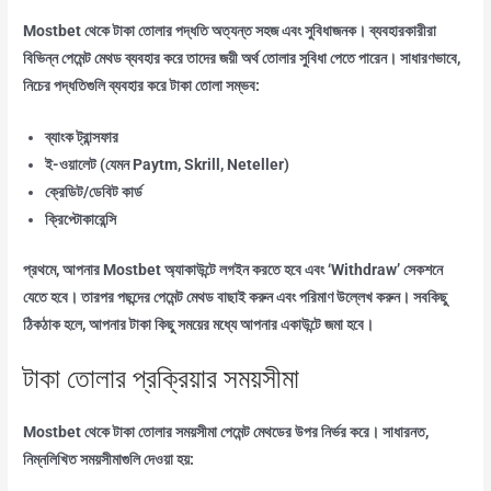
Mostbet থেকে টাকা তোলার পদ্ধতি অত্যন্ত সহজ এবং সুবিধাজনক। ব্যবহারকারীরা
বিভিন্ন পেমেন্ট মেথড ব্যবহার করে তাদের জয়ী অর্থ তোলার সুবিধা পেতে পারেন। সাধারণভাবে,
নিচের পদ্ধতিগুলি ব্যবহার করে টাকা তোলা সম্ভব:
ব্যাংক ট্রান্সফার
ই-ওয়ালেট (যেমন Paytm, Skrill, Neteller)
ক্রেডিট/ডেবিট কার্ড
ক্রিপ্টোকারেন্সি
প্রথমে, আপনার Mostbet অ্যাকাউন্টে লগইন করতে হবে এবং ‘Withdraw’ সেকশনে
যেতে হবে। তারপর পছন্দের পেমেন্ট মেথড বাছাই করুন এবং পরিমাণ উল্লেখ করুন। সবকিছু
ঠিকঠাক হলে, আপনার টাকা কিছু সময়ের মধ্যে আপনার একাউন্টে জমা হবে।
টাকা তোলার প্রক্রিয়ার সময়সীমা
Mostbet থেকে টাকা তোলার সময়সীমা পেমেন্ট মেথডের উপর নির্ভর করে। সাধারনত,
নিম্নলিখিত সময়সীমাগুলি দেওয়া হয়: