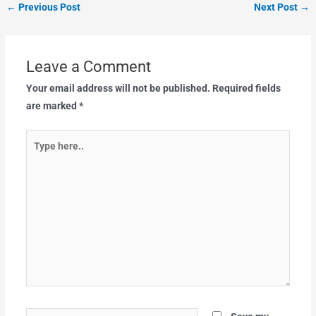
←
Previous Post
Next Post
→
Leave a Comment
Your email address will not be published.
Required fields
are marked
*
Type
here..
Name*