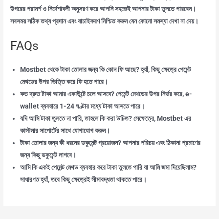
উপরের পরামর্শ ও নির্দেশাবলী অনুসরণ করে আপনি সহজেই আপনার টাকা তুলতে পারবেন।
সবসময় সঠিক তথ্য প্রদান এবং যাচাইকরণ নিশ্চিত করুন যেন কোনো সমস্যা দেখা না দেয়।
FAQs
Mostbet থেকে টাকা তোলার জন্য কি কোন ফি আছে?
হ্যাঁ, কিছু ক্ষেত্রে পেমেন্ট
মেথডের উপর ভিত্তি করে ফি হতে পারে।
কত দ্রুত টাকা আমার একাউন্টে চলে আসবে?
পেমেন্ট মেথডের উপর নির্ভর করে, e-
wallet ব্যবহারে 1-24 ঘণ্টার মধ্যে টাকা আসতে পারে।
যদি আমি টাকা তুলতে না পারি, তাহলে কি করা উচিত?
সেক্ষেত্রে, Mostbet এর
কাস্টমার সাপোর্টের সাথে যোগাযোগ করুন।
টাকা তোলার জন্য কী ধরনের ডকুমেন্ট প্রয়োজন?
আপনার পরিচয় এবং ঠিকানা প্রমাণের
জন্য কিছু ডকুমেন্ট লাগবে।
আমি কি একই পেমেন্ট মেথড ব্যবহার করে টাকা তুলতে পারি যা আমি জমা দিয়েছিলাম?
সাধারণত হ্যাঁ, তবে কিছু ক্ষেত্রেই সীমাবদ্ধতা থাকতে পারে।