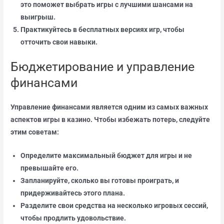
это поможет выбрать игры с лучшими шансами на
выигрыш.
Практикуйтесь в бесплатных версиях игр, чтобы
отточить свои навыки.
Бюджетирование и управление
финансами
Управление финансами является одним из самых важных
аспектов игры в казино. Чтобы избежать потерь, следуйте
этим советам:
Определите максимальный бюджет для игры и не
превышайте его.
Запланируйте, сколько вы готовы проиграть, и
придерживайтесь этого плана.
Разделите свои средства на несколько игровых сессий,
чтобы продлить удовольствие.