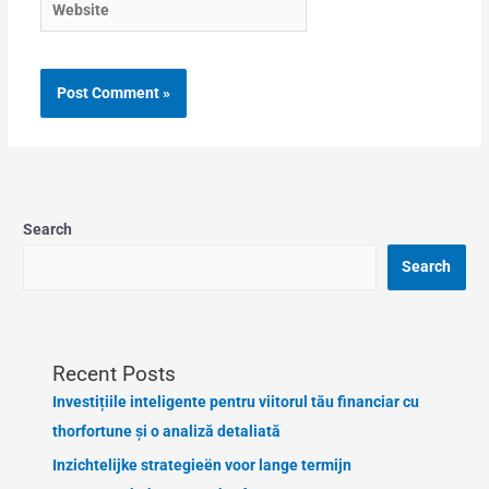
Website
Search
Search
Recent Posts
Investițiile inteligente pentru viitorul tău financiar cu
thorfortune și o analiză detaliată
Inzichtelijke strategieën voor lange termijn