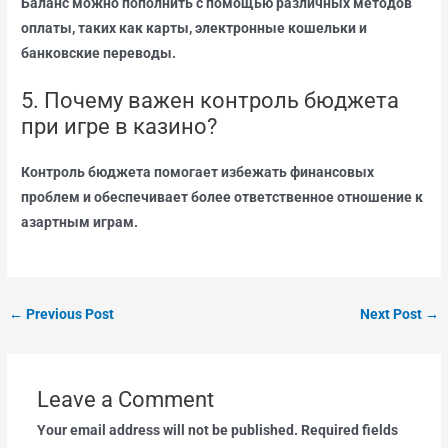
Баланс можно пополнить с помощью различных методов
оплаты, таких как карты, электронные кошельки и
банковские переводы.
5. Почему важен контроль бюджета
при игре в казино?
Контроль бюджета помогает избежать финансовых
проблем и обеспечивает более ответственное отношение к
азартным играм.
←
Previous Post
Next Post
→
Leave a Comment
Your email address will not be published.
Required fields