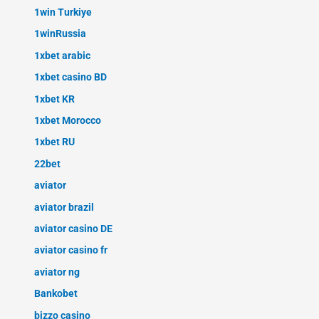
1win Turkiye
1winRussia
1xbet arabic
1xbet casino BD
1xbet KR
1xbet Morocco
1xbet RU
22bet
aviator
aviator brazil
aviator casino DE
aviator casino fr
aviator ng
Bankobet
bizzo casino