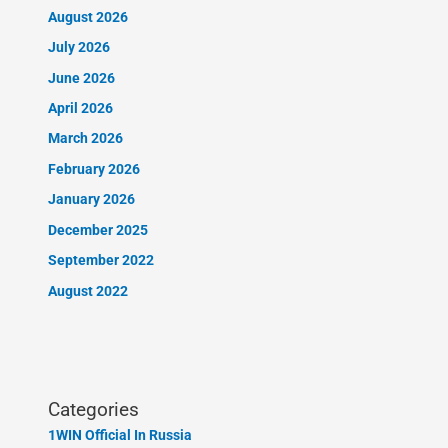
August 2026
July 2026
June 2026
April 2026
March 2026
February 2026
January 2026
December 2025
September 2022
August 2022
Categories
1WIN Official In Russia