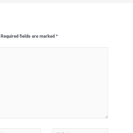
Required fields are marked
*
Website