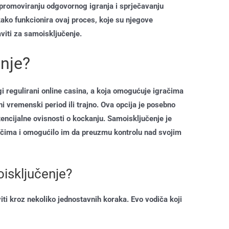
 promoviranju odgovornog igranja i sprječavanju
kako funkcionira ovaj proces, koje su njegove
aviti za samoisključenje.
enje?
i regulirani online casina, a koja omogućuje igračima
ni vremenski period ili trajno. Ova opcija je posebno
encijalne ovisnosti o kockanju. Samoisključenje je
račima i omogućilo im da preuzmu kontrolu nad svojim
oisključenje?
ti kroz nekoliko jednostavnih koraka. Evo vodiča koji