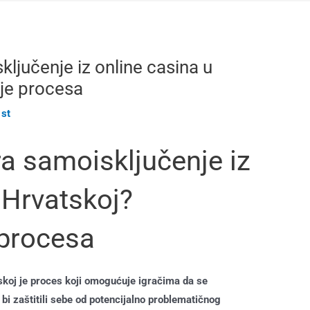
ljučenje iz online casina u
je procesa
1st
a samoisključenje iz
 Hrvatskoj?
procesa
skoj je proces koji omogućuje igračima da se
o bi zaštitili sebe od potencijalno problematičnog