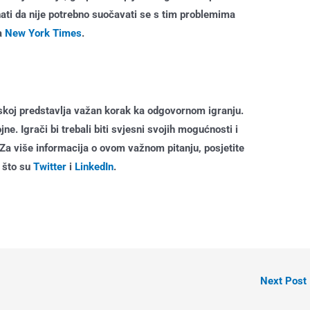
nati da nije potrebno suočavati se s tim problemima
a
New York Times
.
tskoj predstavlja važan korak ka odgovornom igranju.
ne. Igrači bi trebali biti svjesni svojih mogućnosti i
 Za više informacija o ovom važnom pitanju, posjetite
 što su
Twitter
i
LinkedIn
.
Next Post