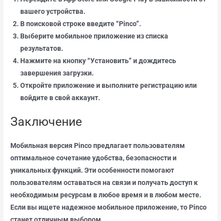
вашего устройства.
В поисковой строке введите “Pinco”.
Выберите мобильное приложение из списка
результатов.
Нажмите на кнопку “Установить” и дождитесь
завершения загрузки.
Откройте приложение и выполните регистрацию или
войдите в свой аккаунт.
Заключение
Мобильная версия Pinco предлагает пользователям
оптимальное сочетание удобства, безопасности и
уникальных функций. Эти особенности помогают
пользователям оставаться на связи и получать доступ к
необходимым ресурсам в любое время и в любом месте.
Если вы ищете надежное мобильное приложение, то Pinco
станет отличным выбором.