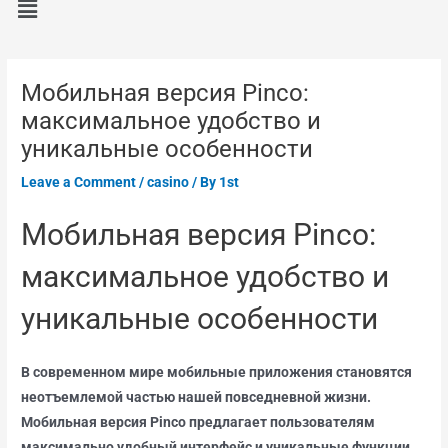
Мобильная версия Pinco:
максимальное удобство и
уникальные особенности
Leave a Comment
/
casino
/ By
1st
Мобильная версия Pinco:
максимальное удобство и
уникальные особенности
В современном мире мобильные приложения становятся
неотъемлемой частью нашей повседневной жизни.
Мобильная версия Pinco предлагает пользователям
максимально удобный интерфейс и уникальные функции,