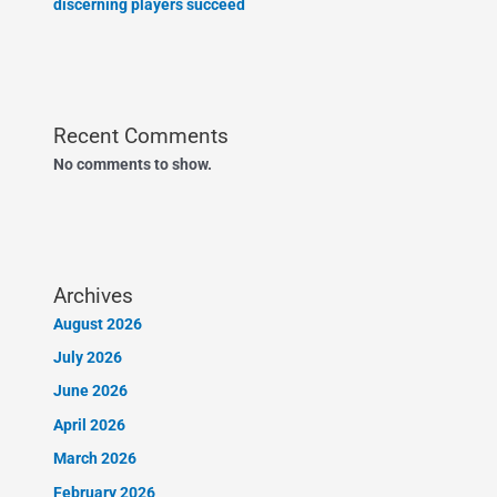
discerning players succeed
Recent Comments
No comments to show.
Archives
August 2026
July 2026
June 2026
April 2026
March 2026
February 2026