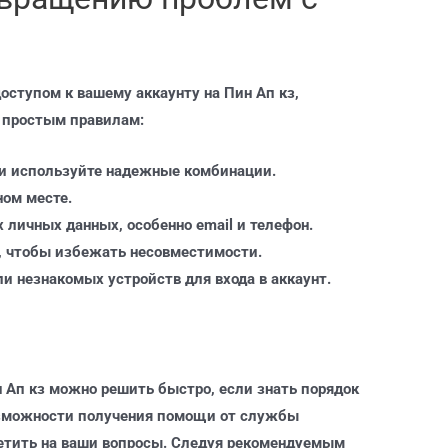
оступом к вашему аккаунту на Пин Ап кз,
 простым правилам:
 и используйте надежные комбинации.
ном месте.
 личных данных, особенно email и телефон.
, чтобы избежать несовместимости.
и незнакомых устройств для входа в аккаунт.
 Ап кз можно решить быстро, если знать порядок
озможности получения помощи от службы
ветить на ваши вопросы. Следуя рекомендуемым