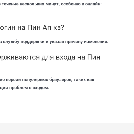
течение нескольких минут, особенно в онлайн-
огин на Пин Ап кз?
в службу поддержки и указав причину изменения.
ерживаются для входа на Пин
е версии популярных браузеров, таких как
ации проблем с входом.