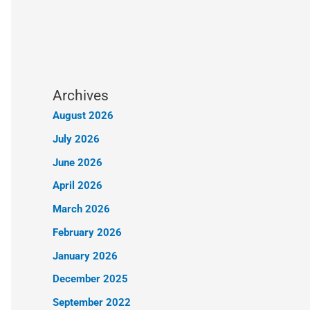
Archives
August 2026
July 2026
June 2026
April 2026
March 2026
February 2026
January 2026
December 2025
September 2022