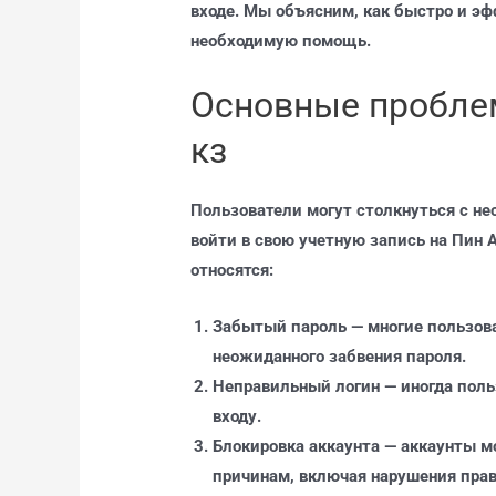
входе. Мы объясним, как быстро и э
необходимую помощь.
Основные проблем
кз
Пользователи могут столкнуться с 
войти в свою учетную запись на Пин 
относятся:
Забытый пароль
— многие пользова
неожиданного забвения пароля.
Неправильный логин
— иногда поль
входу.
Блокировка аккаунта
— аккаунты м
причинам, включая нарушения прав