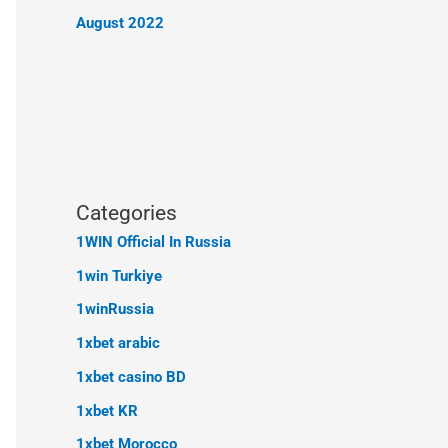
August 2022
Categories
1WIN Official In Russia
1win Turkiye
1winRussia
1xbet arabic
1xbet casino BD
1xbet KR
1xbet Morocco