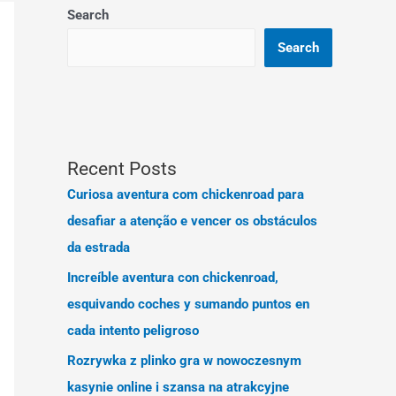
Search
Search
Recent Posts
Curiosa aventura com chickenroad para
desafiar a atenção e vencer os obstáculos
da estrada
Increíble aventura con chickenroad,
esquivando coches y sumando puntos en
cada intento peligroso
Rozrywka z plinko gra w nowoczesnym
kasynie online i szansa na atrakcyjne