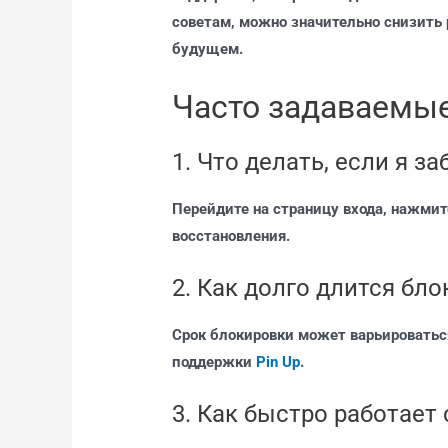
советам, можно значительно снизить 
будущем.
Часто задаваемы
1. Что делать, если я з
Перейдите на страницу входа, нажми
восстановления.
2. Как долго длится бло
Срок блокировки может варьироваться
поддержки
Pin Up
.
3. Как быстро работает