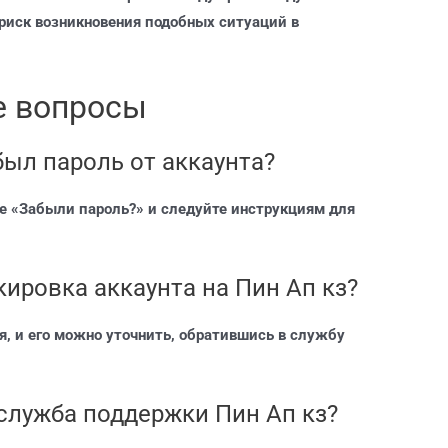
риск возникновения подобных ситуаций в
е вопросы
абыл пароль от аккаунта?
те «Забыли пароль?» и следуйте инструкциям для
кировка аккаунта на Пин Ап кз?
, и его можно уточнить, обратившись в службу
 служба поддержки Пин Ап кз?