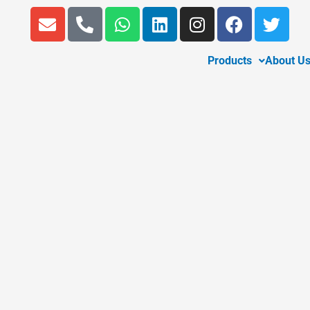
E
P
W
L
I
F
T
n
h
h
i
n
a
w
v
o
a
n
s
c
i
Products
About U
e
n
t
k
t
e
t
l
e
s
e
a
b
t
o
-
a
d
g
o
e
p
a
p
i
r
o
r
e
l
p
n
a
k
t
m