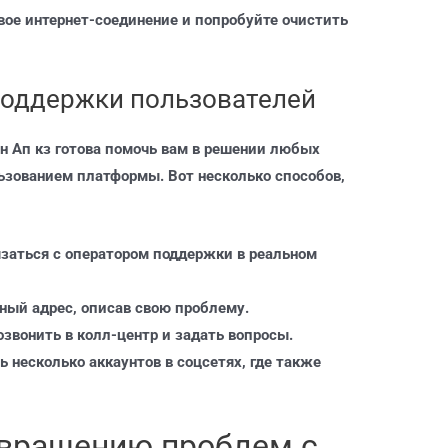
вое интернет-соединение и попробуйте очистить
поддержки пользователей
 Ап кз готова помочь вам в решении любых
ьзованием платформы. Вот несколько способов,
заться с оператором поддержки в реальном
ный адрес, описав свою проблему.
звонить в колл-центр и задать вопросы.
ь несколько аккаунтов в соцсетях, где также
твращению проблем с