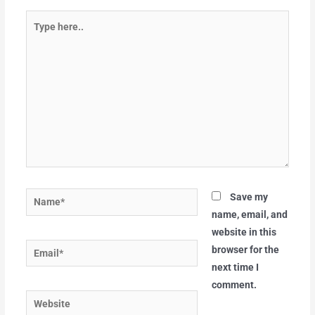
Type
here..
Name*
Save my
name, email, and
website in this
Email*
browser for the
next time I
comment.
Website