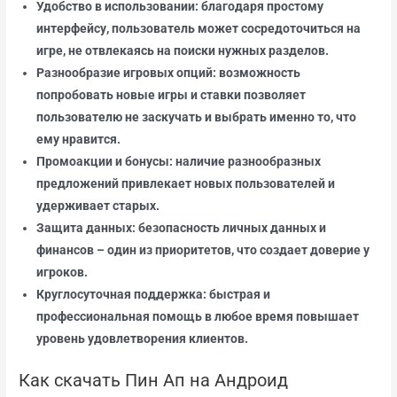
Удобство в использовании:
благодаря простому
интерфейсу, пользователь может сосредоточиться на
игре, не отвлекаясь на поиски нужных разделов.
Разнообразие игровых опций:
возможность
попробовать новые игры и ставки позволяет
пользователю не заскучать и выбрать именно то, что
ему нравится.
Промоакции и бонусы:
наличие разнообразных
предложений привлекает новых пользователей и
удерживает старых.
Защита данных:
безопасность личных данных и
финансов – один из приоритетов, что создает доверие у
игроков.
Круглосуточная поддержка:
быстрая и
профессиональная помощь в любое время повышает
уровень удовлетворения клиентов.
Как скачать Пин Ап на Андроид