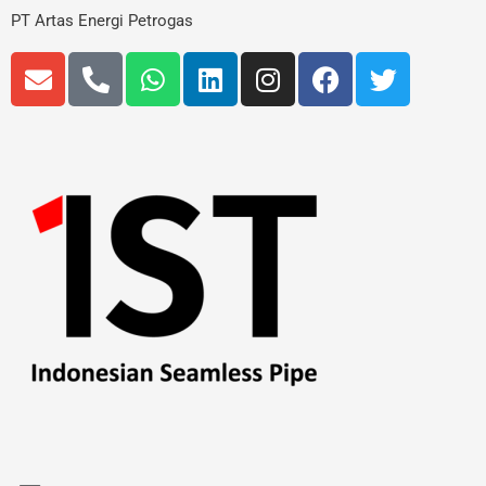
Skip
Post
PT Artas Energi Petrogas
to
navigation
E
P
W
L
I
F
T
content
n
h
h
i
n
a
w
v
o
a
n
s
c
i
e
n
t
k
t
e
t
l
e
s
e
a
b
t
o
-
a
d
g
o
e
p
a
p
i
r
o
r
e
l
p
n
a
k
t
m
Menu