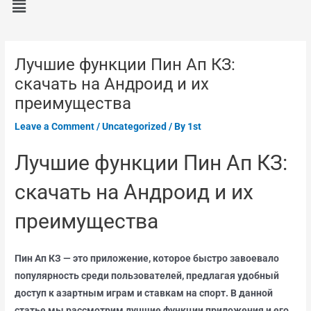
Лучшие функции Пин Ап КЗ:
скачать на Андроид и их
преимущества
Leave a Comment
/
Uncategorized
/ By
1st
Лучшие функции Пин Ап КЗ:
скачать на Андроид и их
преимущества
Пин Ап КЗ — это приложение, которое быстро завоевало
популярность среди пользователей, предлагая удобный
доступ к азартным играм и ставкам на спорт. В данной
статье мы рассмотрим лучшие функции приложения и его