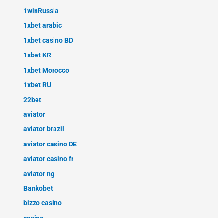
1winRussia
1xbet arabic
1xbet casino BD
1xbet KR
1xbet Morocco
1xbet RU
22bet
aviator
aviator brazil
aviator casino DE
aviator casino fr
aviator ng
Bankobet
bizzo casino
casino