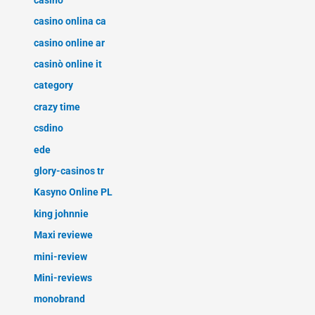
casino onlina ca
casino online ar
casinò online it
category
crazy time
csdino
ede
glory-casinos tr
Kasyno Online PL
king johnnie
Maxi reviewe
mini-review
Mini-reviews
monobrand