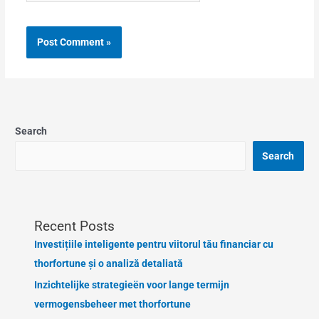
Search
Search
Recent Posts
Investițiile inteligente pentru viitorul tău financiar cu
thorfortune și o analiză detaliată
Inzichtelijke strategieën voor lange termijn
vermogensbeheer met thorfortune