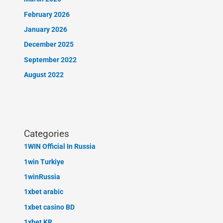
February 2026
January 2026
December 2025
September 2022
August 2022
Categories
1WIN Official In Russia
1win Turkiye
1winRussia
1xbet arabic
1xbet casino BD
1xbet KR