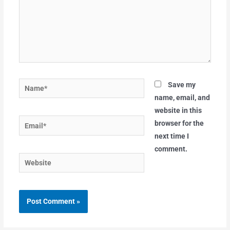
Name*
Save my
name, email, and
website in this
Email*
browser for the
next time I
comment.
Website