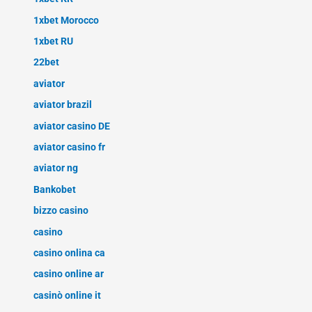
1xbet Morocco
1xbet RU
22bet
aviator
aviator brazil
aviator casino DE
aviator casino fr
aviator ng
Bankobet
bizzo casino
casino
casino onlina ca
casino online ar
casinò online it