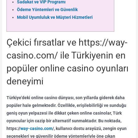
Sadakat ve VIP Programı
Ödeme Yöntemleri ve Güvenlik
Mobil Uyumluluk ve Müşteri Hizmetleri
Çekici fırsatlar ve https://way-
casino.com/ ile Türkiyenin en
popüler online casino oyunları
deneyimi
Türkiye'deki online casino dünyası, son yıllarda giderek daha
popüler hale gelmektedir. Özellikle, erişilebilirliği ve sunduğu
geniş oyun yelpazesi ile dikkat çeken online casinolar, Türk
oyuncular için cazip bir alternatif sunmaktadır. Bu noktada,
https://
way-casino.com
/
, kullanıcı dostu arayüzü, zengin oyun
seçenekleri ve güvenilir ödeme yöntemleriyle öne çıkan