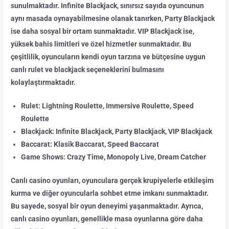
sunulmaktadır. Infinite Blackjack, sınırsız sayıda oyuncunun
aynı masada oynayabilmesine olanak tanırken, Party Blackjack
ise daha sosyal bir ortam sunmaktadır. VIP Blackjack ise,
yüksek bahis limitleri ve özel hizmetler sunmaktadır. Bu
çeşitlilik, oyuncuların kendi oyun tarzına ve bütçesine uygun
canlı rulet ve blackjack seçeneklerini bulmasını
kolaylaştırmaktadır.
Rulet: Lightning Roulette, Immersive Roulette, Speed
Roulette
Blackjack: Infinite Blackjack, Party Blackjack, VIP Blackjack
Baccarat: Klasik Baccarat, Speed Baccarat
Game Shows: Crazy Time, Monopoly Live, Dream Catcher
Canlı casino oyunları, oyunculara gerçek krupiyelerle etkileşim
kurma ve diğer oyuncularla sohbet etme imkanı sunmaktadır.
Bu sayede, sosyal bir oyun deneyimi yaşanmaktadır. Ayrıca,
canlı casino oyunları, genellikle masa oyunlarına göre daha