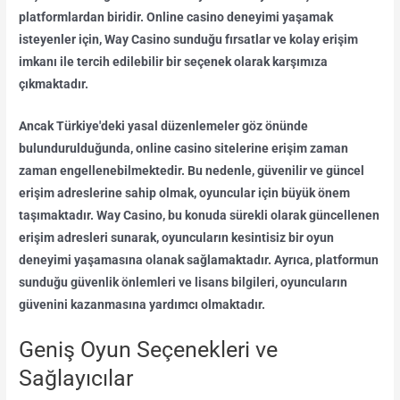
platformlardan biridir. Online casino deneyimi yaşamak
isteyenler için, Way Casino sunduğu fırsatlar ve kolay erişim
imkanı ile tercih edilebilir bir seçenek olarak karşımıza
çıkmaktadır.
Ancak Türkiye'deki yasal düzenlemeler göz önünde
bulundurulduğunda, online casino sitelerine erişim zaman
zaman engellenebilmektedir. Bu nedenle, güvenilir ve güncel
erişim adreslerine sahip olmak, oyuncular için büyük önem
taşımaktadır. Way Casino, bu konuda sürekli olarak güncellenen
erişim adresleri sunarak, oyuncuların kesintisiz bir oyun
deneyimi yaşamasına olanak sağlamaktadır. Ayrıca, platformun
sunduğu güvenlik önlemleri ve lisans bilgileri, oyuncuların
güvenini kazanmasına yardımcı olmaktadır.
Geniş Oyun Seçenekleri ve
Sağlayıcılar