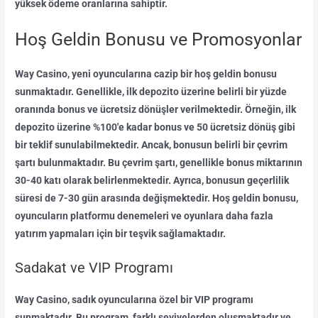
yüksek ödeme oranlarına sahiptir.
Hoş Geldin Bonusu ve Promosyonlar
Way Casino, yeni oyuncularına cazip bir hoş geldin bonusu
sunmaktadır. Genellikle, ilk depozito üzerine belirli bir yüzde
oranında bonus ve ücretsiz dönüşler verilmektedir. Örneğin, ilk
depozito üzerine %100'e kadar bonus ve 50 ücretsiz dönüş gibi
bir teklif sunulabilmektedir. Ancak, bonusun belirli bir çevrim
şartı bulunmaktadır. Bu çevrim şartı, genellikle bonus miktarının
30-40 katı olarak belirlenmektedir. Ayrıca, bonusun geçerlilik
süresi de 7-30 gün arasında değişmektedir. Hoş geldin bonusu,
oyuncuların platformu denemeleri ve oyunlara daha fazla
yatırım yapmaları için bir teşvik sağlamaktadır.
Sadakat ve VIP Programı
Way Casino, sadık oyuncularına özel bir VIP programı
sunmaktadır. Bu program, farklı seviyelerden oluşmaktadır ve