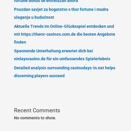
fortune bonus se entrelazan ahora
Pouzdan savjet za bogatstvo s thor fortune i mudra
ulaganja u budućnost
Aktuelle Trends im Online-Glücksspiel entdecken und
mit https://thenv-casinos.com.de die besten Angebote
finden
Spannende Unterhaltung erwartet dich bei
ninlayscasino.de für ein umfassendes Spielerlebnis
Detailed analysis surrounding casinodays-in.net helps
discerning players succeed
Recent Comments
No comments to show.