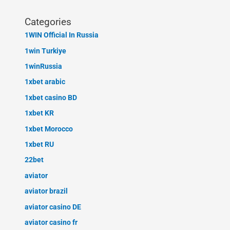
Categories
1WIN Official In Russia
1win Turkiye
1winRussia
1xbet arabic
1xbet casino BD
1xbet KR
1xbet Morocco
1xbet RU
22bet
aviator
aviator brazil
aviator casino DE
aviator casino fr