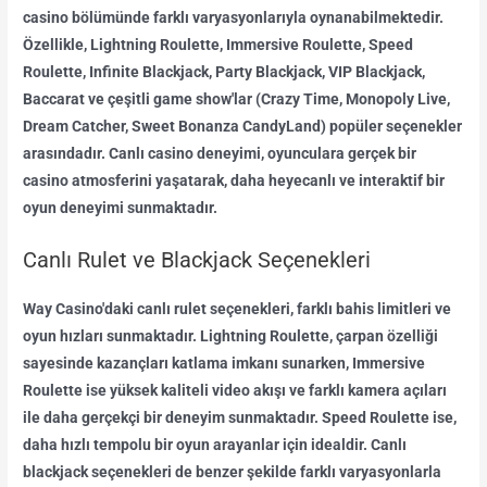
casino bölümünde farklı varyasyonlarıyla oynanabilmektedir.
Özellikle, Lightning Roulette, Immersive Roulette, Speed
Roulette, Infinite Blackjack, Party Blackjack, VIP Blackjack,
Baccarat ve çeşitli game show'lar (Crazy Time, Monopoly Live,
Dream Catcher, Sweet Bonanza CandyLand) popüler seçenekler
arasındadır. Canlı casino deneyimi, oyunculara gerçek bir
casino atmosferini yaşatarak, daha heyecanlı ve interaktif bir
oyun deneyimi sunmaktadır.
Canlı Rulet ve Blackjack Seçenekleri
Way Casino'daki canlı rulet seçenekleri, farklı bahis limitleri ve
oyun hızları sunmaktadır. Lightning Roulette, çarpan özelliği
sayesinde kazançları katlama imkanı sunarken, Immersive
Roulette ise yüksek kaliteli video akışı ve farklı kamera açıları
ile daha gerçekçi bir deneyim sunmaktadır. Speed Roulette ise,
daha hızlı tempolu bir oyun arayanlar için idealdir. Canlı
blackjack seçenekleri de benzer şekilde farklı varyasyonlarla