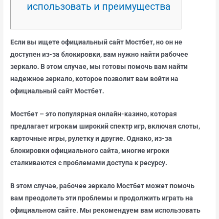
использовать и преимущества
Если вы ищете официальный сайт Мостбет, но он не
доступен из-за блокировки, вам нужно найти рабочее
зеркало. В этом случае, мы готовы помочь вам найти
надежное зеркало, которое позволит вам войти на
официальный сайт Мостбет.
Мостбет – это популярная онлайн-казино, которая
предлагает игрокам широкий спектр игр, включая слоты,
карточные игры, рулетку и другие. Однако, из-за
блокировки официального сайта, многие игроки
сталкиваются с проблемами доступа к ресурсу.
В этом случае, рабочее зеркало Мостбет может помочь
вам преодолеть эти проблемы и продолжить играть на
официальном сайте. Мы рекомендуем вам использовать