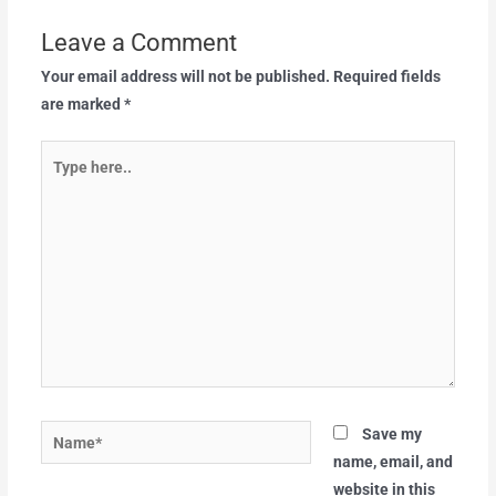
Leave a Comment
Your email address will not be published.
Required fields
are marked
*
Type
here..
Name*
Save my
name, email, and
website in this