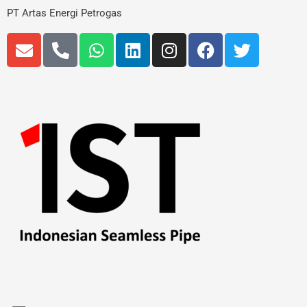
Skip
Post
PT Artas Energi Petrogas
to
navigation
E
P
W
L
I
F
T
content
n
h
h
i
n
a
w
v
o
a
n
s
c
i
e
n
t
k
t
e
t
l
e
s
e
a
b
t
o
-
a
d
g
o
e
p
a
p
i
r
o
r
e
l
p
n
a
k
t
m
Menu