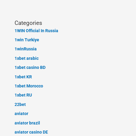
Categories
1WIN Official In Russia
1win Turkiye
1winRussia
1xbet arabic
1xbet casino BD
1xbet KR
1xbet Morocco
1xbet RU
22bet
aviator
aviator brazil
aviator casino DE