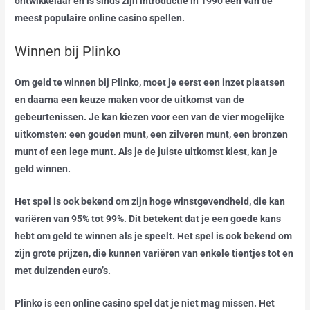
ontwikkelaar en is sinds zijn introductie in 1990 een van de
meest populaire online casino spellen.
Winnen bij Plinko
Om geld te winnen bij Plinko, moet je eerst een inzet plaatsen
en daarna een keuze maken voor de uitkomst van de
gebeurtenissen. Je kan kiezen voor een van de vier mogelijke
uitkomsten: een gouden munt, een zilveren munt, een bronzen
munt of een lege munt. Als je de juiste uitkomst kiest, kan je
geld winnen.
Het spel is ook bekend om zijn hoge winstgevendheid, die kan
variëren van 95% tot 99%. Dit betekent dat je een goede kans
hebt om geld te winnen als je speelt. Het spel is ook bekend om
zijn grote prijzen, die kunnen variëren van enkele tientjes tot en
met duizenden euro’s.
Plinko is een online casino spel dat je niet mag missen. Het