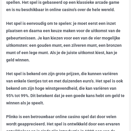
spellen. Het spel is gebaseerd op een klassieke arcade game
en is nu beschikbaar in online casino’s over de hele wereld.
Het spel is eenvoudig om te spelen: je moet eerst een inzet
plaatsen en daarna een keuze maken voor de uitkomst van de
gebeurtenissen. Je kan kiezen voor een van de vier mogelijke
uitkomsten: een gouden munt, een zilveren munt, een bronzen
munt of een lege munt. Als je de juiste uitkomst kiest, kan je
geld winnen.
Het spel is bekend om zijn grote prijzen, die kunnen variëren
van enkele tientjes tot en met duizenden euro’s. Het spel is ook
bekend om zijn hoge winstgevendheid, die kan variëren van
95% tot 99%. Dit betekent dat je een goede kans hebt om geld te
winnen als je speelt.
Plinko is een betrouwbaar online casino spel dat door velen
wordt geapprecieerd. Het spel is ontwikkeld door een ervaren