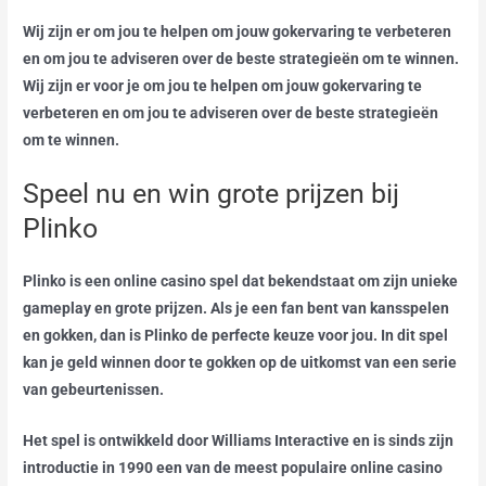
Wij zijn er om jou te helpen om jouw gokervaring te verbeteren
en om jou te adviseren over de beste strategieën om te winnen.
Wij zijn er voor je om jou te helpen om jouw gokervaring te
verbeteren en om jou te adviseren over de beste strategieën
om te winnen.
Speel nu en win grote prijzen bij
Plinko
Plinko is een online casino spel dat bekendstaat om zijn unieke
gameplay en grote prijzen. Als je een fan bent van kansspelen
en gokken, dan is Plinko de perfecte keuze voor jou. In dit spel
kan je geld winnen door te gokken op de uitkomst van een serie
van gebeurtenissen.
Het spel is ontwikkeld door Williams Interactive en is sinds zijn
introductie in 1990 een van de meest populaire online casino