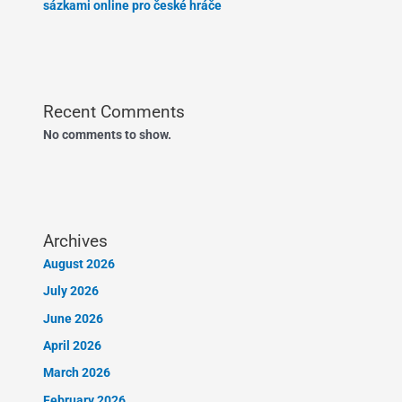
sázkami online pro české hráče
Recent Comments
No comments to show.
Archives
August 2026
July 2026
June 2026
April 2026
March 2026
February 2026