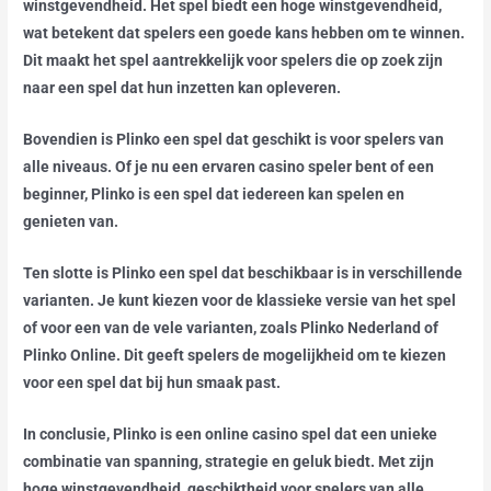
winstgevendheid. Het spel biedt een hoge winstgevendheid,
wat betekent dat spelers een goede kans hebben om te winnen.
Dit maakt het spel aantrekkelijk voor spelers die op zoek zijn
naar een spel dat hun inzetten kan opleveren.
Bovendien is Plinko een spel dat geschikt is voor spelers van
alle niveaus. Of je nu een ervaren casino speler bent of een
beginner, Plinko is een spel dat iedereen kan spelen en
genieten van.
Ten slotte is Plinko een spel dat beschikbaar is in verschillende
varianten. Je kunt kiezen voor de klassieke versie van het spel
of voor een van de vele varianten, zoals Plinko Nederland of
Plinko Online. Dit geeft spelers de mogelijkheid om te kiezen
voor een spel dat bij hun smaak past.
In conclusie, Plinko is een online casino spel dat een unieke
combinatie van spanning, strategie en geluk biedt. Met zijn
hoge winstgevendheid, geschiktheid voor spelers van alle