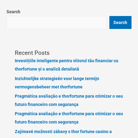
Search
Search
Recent Posts
Investițiile inteligente pentru viitorul tău financiar cu
thorfortune și o analiză detaliată
Inzichtelijke strategieën voor lange termijn
vermogensbeheer met thorfortune
Pragmática avaliação e thorfortune para otimizar o seu
futuro financeiro com segurança
Pragmática avaliação e thorfortune para otimizar o seu
futuro financeiro com segurança
Zajímavé možnosti zábavy s thor fortune casino a