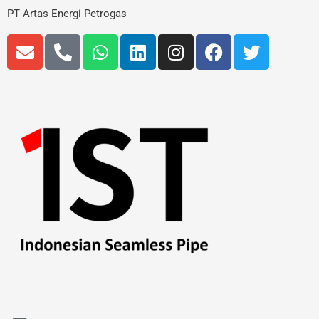
Skip
Post
PT Artas Energi Petrogas
to
navigation
E
P
W
L
I
F
T
content
n
h
h
i
n
a
w
v
o
a
n
s
c
i
e
n
t
k
t
e
t
l
e
s
e
a
b
t
o
-
a
d
g
o
e
p
a
p
i
r
o
r
e
l
p
n
a
k
t
m
Menu