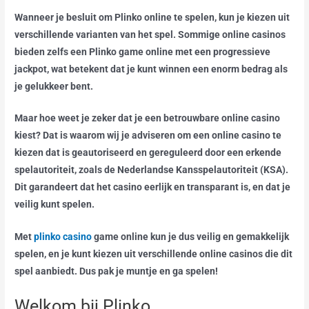
Wanneer je besluit om Plinko online te spelen, kun je kiezen uit
verschillende varianten van het spel. Sommige online casinos
bieden zelfs een Plinko game online met een progressieve
jackpot, wat betekent dat je kunt winnen een enorm bedrag als
je gelukkeer bent.
Maar hoe weet je zeker dat je een betrouwbare online casino
kiest? Dat is waarom wij je adviseren om een online casino te
kiezen dat is geautoriseerd en gereguleerd door een erkende
spelautoriteit, zoals de Nederlandse Kansspelautoriteit (KSA).
Dit garandeert dat het casino eerlijk en transparant is, en dat je
veilig kunt spelen.
Met
plinko casino
game online kun je dus veilig en gemakkelijk
spelen, en je kunt kiezen uit verschillende online casinos die dit
spel aanbiedt. Dus pak je muntje en ga spelen!
Welkom bij Plinko