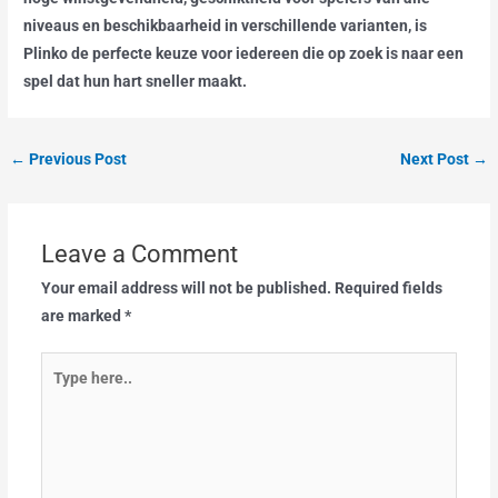
niveaus en beschikbaarheid in verschillende varianten, is
Plinko de perfecte keuze voor iedereen die op zoek is naar een
spel dat hun hart sneller maakt.
←
Previous Post
Next Post
→
Leave a Comment
Your email address will not be published.
Required fields
are marked
*
Type
here..