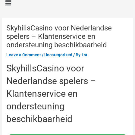
SkyhillsCasino voor Nederlandse
spelers – Klantenservice en
ondersteuning beschikbaarheid
Leave a Comment
/
Uncategorized
/ By
1st
SkyhillsCasino voor
Nederlandse spelers –
Klantenservice en
ondersteuning
beschikbaarheid