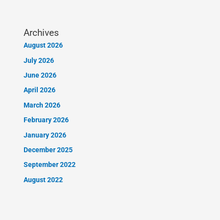
Archives
August 2026
July 2026
June 2026
April 2026
March 2026
February 2026
January 2026
December 2025
September 2022
August 2022