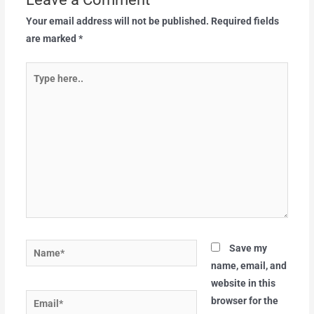
Your email address will not be published.
Required fields
are marked
*
Type
here..
Name*
Save my
name, email, and
website in this
Email*
browser for the