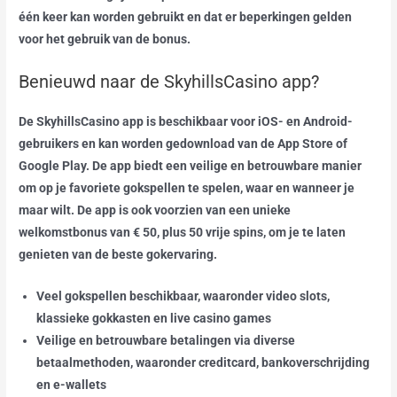
één keer kan worden gebruikt en dat er beperkingen gelden
voor het gebruik van de bonus.
Benieuwd naar de SkyhillsCasino app?
De SkyhillsCasino app is beschikbaar voor iOS- en Android-
gebruikers en kan worden gedownload van de App Store of
Google Play. De app biedt een veilige en betrouwbare manier
om op je favoriete gokspellen te spelen, waar en wanneer je
maar wilt. De app is ook voorzien van een unieke
welkomstbonus van € 50, plus 50 vrije spins, om je te laten
genieten van de beste gokervaring.
Veel gokspellen beschikbaar, waaronder video slots,
klassieke gokkasten en live casino games
Veilige en betrouwbare betalingen via diverse
betaalmethoden, waaronder creditcard, bankoverschrijding
en e-wallets