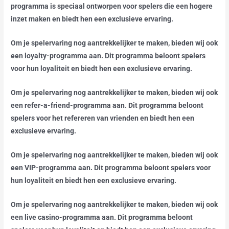
programma is speciaal ontworpen voor spelers die een hogere
inzet maken en biedt hen een exclusieve ervaring.
Om je spelervaring nog aantrekkelijker te maken, bieden wij ook
een loyalty-programma aan. Dit programma beloont spelers
voor hun loyaliteit en biedt hen een exclusieve ervaring.
Om je spelervaring nog aantrekkelijker te maken, bieden wij ook
een refer-a-friend-programma aan. Dit programma beloont
spelers voor het refereren van vrienden en biedt hen een
exclusieve ervaring.
Om je spelervaring nog aantrekkelijker te maken, bieden wij ook
een VIP-programma aan. Dit programma beloont spelers voor
hun loyaliteit en biedt hen een exclusieve ervaring.
Om je spelervaring nog aantrekkelijker te maken, bieden wij ook
een live casino-programma aan. Dit programma beloont