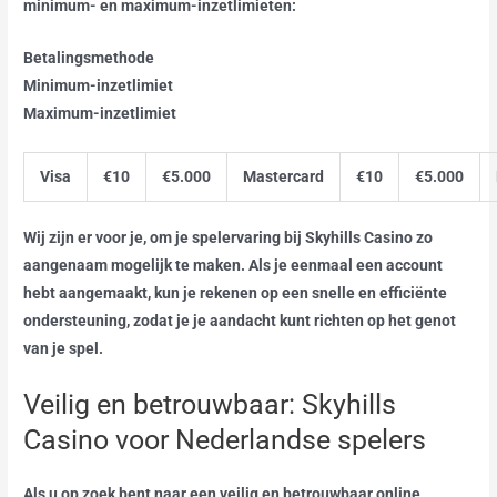
minimum- en maximum-inzetlimieten:
Betalingsmethode
Minimum-inzetlimiet
Maximum-inzetlimiet
Visa
€10
€5.000
Mastercard
€10
€5.000
Wij zijn er voor je, om je spelervaring bij Skyhills Casino zo
aangenaam mogelijk te maken. Als je eenmaal een account
hebt aangemaakt, kun je rekenen op een snelle en efficiënte
ondersteuning, zodat je je aandacht kunt richten op het genot
van je spel.
Veilig en betrouwbaar: Skyhills
Casino voor Nederlandse spelers
Als u op zoek bent naar een veilig en betrouwbaar online