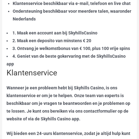
Klantenservice beschikbaar via e-mail, telefoon en live chat
Ondersteuning beschikbaar voor meerdere talen, waaronder
Nederlands
1. Maak een account aan bij SkyhillsCasino
2. Maak een deposito van minstens € 20
3. Ontvang je welkomstbonus van € 100, plus 100 vrije spins
4. Geniet van de beste gokervaring met de SkyhillsCasino
app
Klantenservice
Wanneer je een probleem hebt bij Skyhills Casino, is ons
klantenservice er om je te helpen. Onze team van experts is
beschikbaar om je vragen te beantwoorden en je problemen op
te lossen. Je kunt ons bereiken via ons contactformulier op de
website of via de Skyhills Casino app.
Wij bieden een 24-uurs klantenservice, zodat je altijd hulp kunt