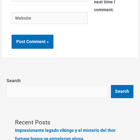
next time I
comment.
Website
Search
Search
Recent Posts
Impresionante legado vikingo y el misterio del thor
fortune bonus se entrelazan ahora