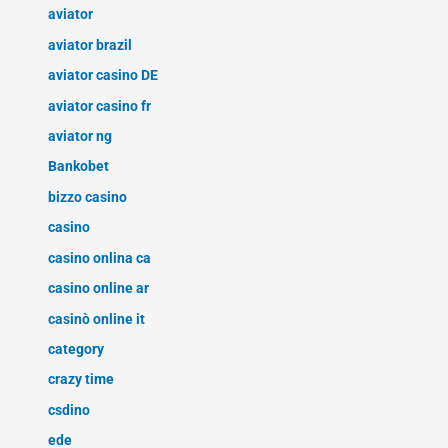
aviator
aviator brazil
aviator casino DE
aviator casino fr
aviator ng
Bankobet
bizzo casino
casino
casino onlina ca
casino online ar
casinò online it
category
crazy time
csdino
ede