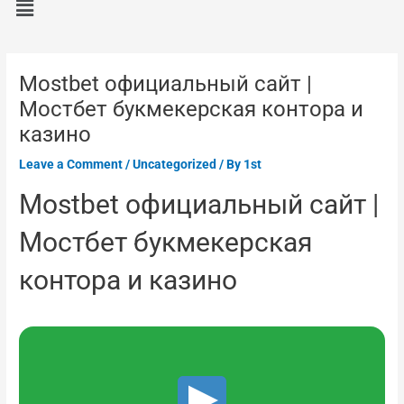
Mostbet официальный сайт |
Мостбет букмекерская контора и
казино
Leave a Comment
/
Uncategorized
/ By
1st
Mostbet официальный сайт |
Мостбет букмекерская
контора и казино