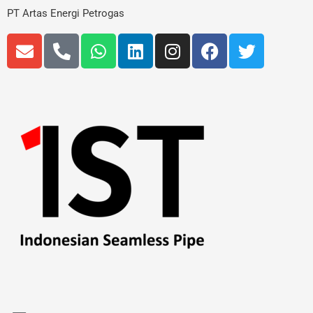
Skip
Post
PT Artas Energi Petrogas
to
navigation
E
P
W
L
I
F
T
content
n
h
h
i
n
a
w
v
o
a
n
s
c
i
e
n
t
k
t
e
t
l
e
s
e
a
b
t
o
-
a
d
g
o
e
p
a
p
i
r
o
r
e
l
p
n
a
k
t
m
Menu