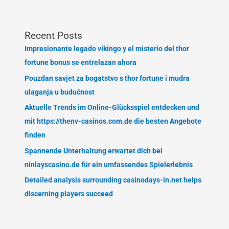
Recent Posts
Impresionante legado vikingo y el misterio del thor
fortune bonus se entrelazan ahora
Pouzdan savjet za bogatstvo s thor fortune i mudra
ulaganja u budućnost
Aktuelle Trends im Online-Glücksspiel entdecken und
mit https://thenv-casinos.com.de die besten Angebote
finden
Spannende Unterhaltung erwartet dich bei
ninlayscasino.de für ein umfassendes Spielerlebnis
Detailed analysis surrounding casinodays-in.net helps
discerning players succeed