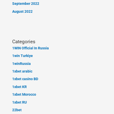
September 2022
August 2022
Categories
1WIN Official In Russia
1win Turkiye
1winRussia
1xbet arabic
1xbet casino BD
1xbet KR
1xbet Morocco
1xbet RU
22bet