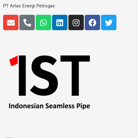
Skip
Post
PT Artas Energi Petrogas
to
navigation
E
P
W
L
I
F
T
content
n
h
h
i
n
a
w
v
o
a
n
s
c
i
e
n
t
k
t
e
t
l
e
s
e
a
b
t
o
-
a
d
g
o
e
p
a
p
i
r
o
r
e
l
p
n
a
k
t
m
Menu