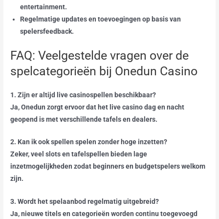
entertainment.
Regelmatige updates en toevoegingen op basis van
spelersfeedback.
FAQ: Veelgestelde vragen over de
spelcategorieën bij Onedun Casino
1. Zijn er altijd live casinospellen beschikbaar?
Ja, Onedun zorgt ervoor dat het live casino dag en nacht
geopend is met verschillende tafels en dealers.
2. Kan ik ook spellen spelen zonder hoge inzetten?
Zeker, veel slots en tafelspellen bieden lage
inzetmogelijkheden zodat beginners en budgetspelers welkom
zijn.
3. Wordt het spelaanbod regelmatig uitgebreid?
Ja, nieuwe titels en categorieën worden continu toegevoegd