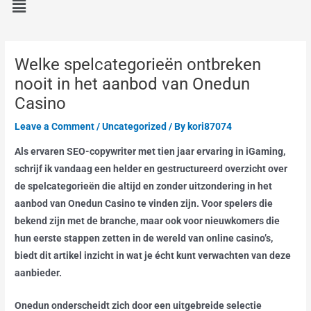
Welke spelcategorieën ontbreken
nooit in het aanbod van Onedun
Casino
Leave a Comment
/
Uncategorized
/ By
kori87074
Als ervaren SEO-copywriter met tien jaar ervaring in iGaming,
schrijf ik vandaag een helder en gestructureerd overzicht over
de spelcategorieën die altijd en zonder uitzondering in het
aanbod van Onedun Casino te vinden zijn. Voor spelers die
bekend zijn met de branche, maar ook voor nieuwkomers die
hun eerste stappen zetten in de wereld van online casino’s,
biedt dit artikel inzicht in wat je écht kunt verwachten van deze
aanbieder.
Onedun onderscheidt zich door een uitgebreide selectie