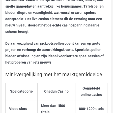
verwachten. Video slots zijn de absolute favoriet, dankzij hun
snelle gameplay en aantrekkelijke bonusgames. Tafelspellen
bieden diepte en vaardigheid, wat vooral ervaren spelers
aanspreekt. Het live casino element tilt de ervaring naar een
nieuw niveau, doordat het de echte casinospanning naar je
scherm brengt.
De aanwezigheid van jackpotspellen opent kansen op grote
prijzen en verhoogt de aantrekkingskracht. Speciale spellen
bieden afwisseling en zijn ideaal voor kortere speelsessies of
het proberen van iets nieuws.
Mini-vergelijking met het marktgemiddelde
Gemiddeld
Spelcategorie
Onedun Casino
online casino
Meer dan 1500
Video slots
800-1200 titels
titels