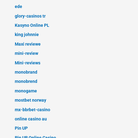
ede
glory-casinos tr
Kasyno Online PL
king johnnie
Maxi reviewe
mini-review
Mini-reviews
monobrand
monobrend
monogame
mostbet norway
mx-bbrbet-casino
online casino au
Pin UP
Pin UP Online Casino