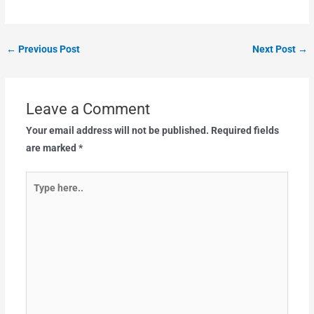
←
Previous Post
Next Post
→
Leave a Comment
Your email address will not be published.
Required fields
are marked
*
Type
here..