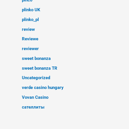
pinco
plinko UK
plinko_pl
review
Reviewe
reviewer
sweet bonanza
sweet bonanza TR
Uncategorized
verde casino hungary
Vovan Casino
сателлиты