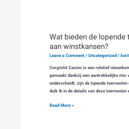
Wat bieden de lopende 
Wat
bieden
aan winstkansen?
de
Leave a Comment
/
Uncategorized
/
kor
lopende
toernooien
Corgislot Casino is een relatief nieuwk
van
gemaakt dankzij een aantrekkelijke mix v
Corgislot
onderscheidt, zijn de lopende toernooien d
Casino
duik ik in de details van deze toernooien
aan
Read More »
winstkansen?