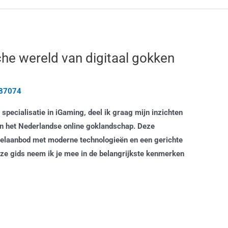
he wereld van digitaal gokken
i87074
specialisatie in iGaming, deel ik graag mijn inzichten
in het Nederlandse online goklandschap. Deze
pelaanbod met moderne technologieën en een gerichte
eze gids neem ik je mee in de belangrijkste kenmerken