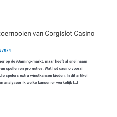
toernooien van Corgislot Casino
i87074
omer op de iGaming-markt, maar heeft al snel naam
an spellen en promoties. Wat het casino vooral
ie spelers extra winstkansen bieden. In dit artikel
 en analyseer ik welke kansen er werkelijk […]