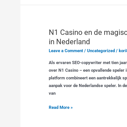
N1 Casino en de magisc
N1
Casino
in Nederland
en
Leave a Comment
/
Uncategorized
/
kor
de
magische
Als ervaren SEO-copywriter met tien jaar 
wereld
over N1 Casino – een opvallende speler 
van
platform combineert een aantrekkelijk s
digitaal
aanpak voor de Nederlandse speler. In d
gokken
van
in
Read More »
Nederland