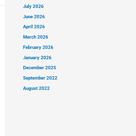
July 2026
June 2026
April 2026
March 2026
February 2026
January 2026
December 2025
September 2022
August 2022