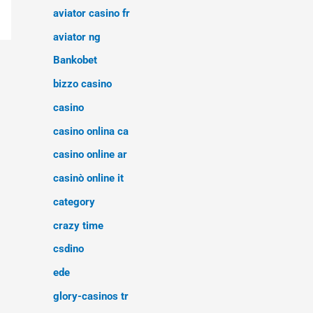
aviator casino fr
aviator ng
Bankobet
bizzo casino
casino
casino onlina ca
casino online ar
casinò online it
category
crazy time
csdino
ede
glory-casinos tr