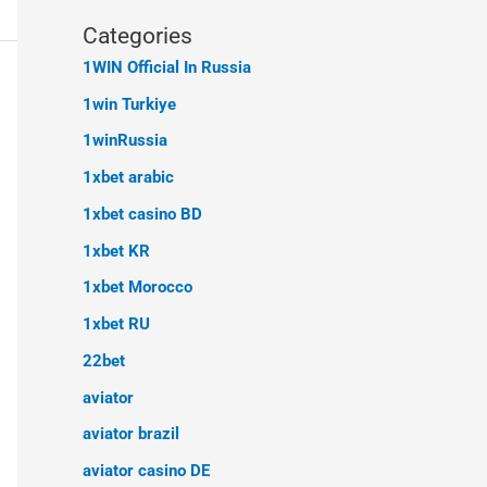
Categories
1WIN Official In Russia
1win Turkiye
1winRussia
1xbet arabic
1xbet casino BD
1xbet KR
1xbet Morocco
1xbet RU
22bet
aviator
aviator brazil
aviator casino DE