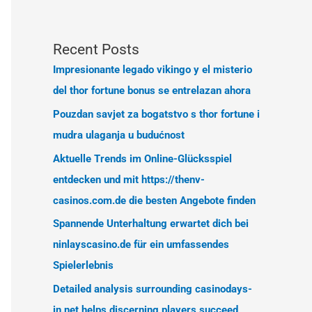
Recent Posts
Impresionante legado vikingo y el misterio
del thor fortune bonus se entrelazan ahora
Pouzdan savjet za bogatstvo s thor fortune i
mudra ulaganja u budućnost
Aktuelle Trends im Online-Glücksspiel
entdecken und mit https://thenv-
casinos.com.de die besten Angebote finden
Spannende Unterhaltung erwartet dich bei
ninlayscasino.de für ein umfassendes
Spielerlebnis
Detailed analysis surrounding casinodays-
in.net helps discerning players succeed