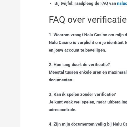
Bij twijfel: raadpleeg de FAQ van
nalu
FAQ over verificati
1. Waarom vraagt Nalu Casino om mijn 
Nalu Casino is verplicht om je identitei
en jouw account te beveiligen.
2. Hoe lang duurt de verificatie?
Meestal tussen enkele uren en maximaal 
documenten.
3. Kan ik spelen zonder verificatie?
Je kunt vaak wel spelen, maar uitbetalin
adrescontrole.
4. Zijn mijn documenten veilig bij Nalu C