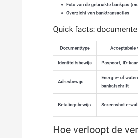
Foto van de gebruikte bankpas (m
Overzicht van banktransacties
Quick facts: documenten
Documenttype
Acceptabele 
Identiteitsbewijs
Paspoort, ID-kaart
Energie- of water
Adresbewijs
bankafschrift
Betalingsbewijs
Screenshot e-wal
Hoe verloopt de ver