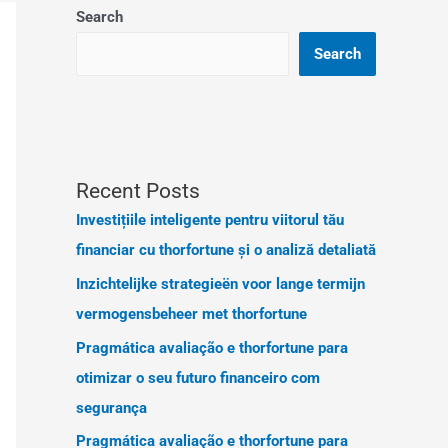
Search
Search
Recent Posts
Investițiile inteligente pentru viitorul tău
financiar cu thorfortune și o analiză detaliată
Inzichtelijke strategieën voor lange termijn
vermogensbeheer met thorfortune
Pragmática avaliação e thorfortune para
otimizar o seu futuro financeiro com
segurança
Pragmática avaliação e thorfortune para