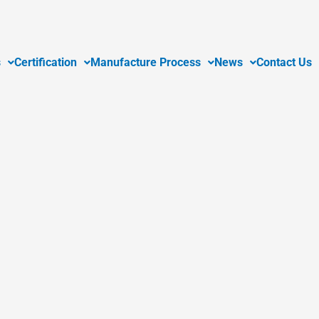
s
Certification
Manufacture Process
News
Contact Us