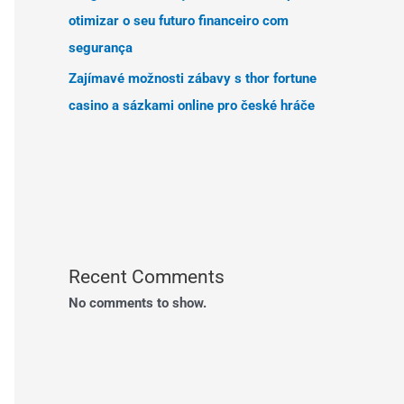
otimizar o seu futuro financeiro com
segurança
Zajímavé možnosti zábavy s thor fortune
casino a sázkami online pro české hráče
Recent Comments
No comments to show.