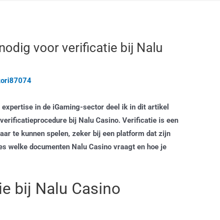
dig voor verificatie bij Nalu
kori87074
expertise in de iGaming-sector deel ik in dit artikel
verificatieprocedure bij Nalu Casino. Verificatie is een
ar te kunnen spelen, zeker bij een platform dat zijn
cies welke documenten Nalu Casino vraagt en hoe je
ie bij Nalu Casino