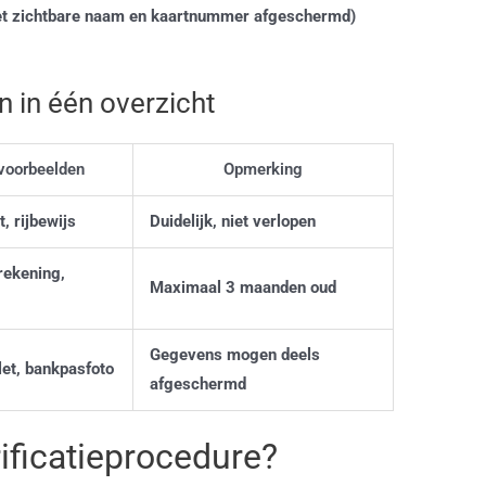
et zichtbare naam en kaartnummer afgeschermd)
 in één overzicht
voorbeelden
Opmerking
, rijbewijs
Duidelijk, niet verlopen
rekening,
Maximaal 3 maanden oud
Gegevens mogen deels
let, bankpasfoto
afgeschermd
ificatieprocedure?