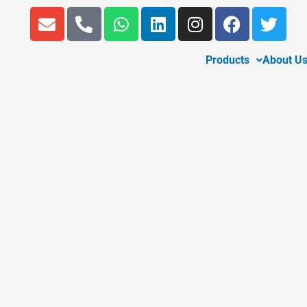
E
P
W
L
I
F
T
n
h
h
i
n
a
w
v
o
a
n
s
c
i
Products
About U
e
n
t
k
t
e
t
l
e
s
e
a
b
t
o
-
a
d
g
o
e
p
a
p
i
r
o
r
e
l
p
n
a
k
t
m