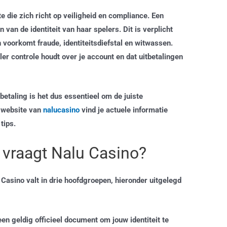
 die zich richt op veiligheid en compliance. Een
n van de identiteit van haar spelers. Dit is verplicht
voorkomt fraude, identiteitsdiefstal en witwassen.
ler controle houdt over je account en dat uitbetalingen
betaling is het dus essentieel om de juiste
e website van
nalucasino
vind je actuele informatie
tips.
vraagt Nalu Casino?
 Casino valt in drie hoofdgroepen, hieronder uitgelegd
een geldig officieel document om jouw identiteit te