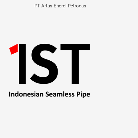
Skip
Post
PT Artas Energi Petrogas
to
navigation
content