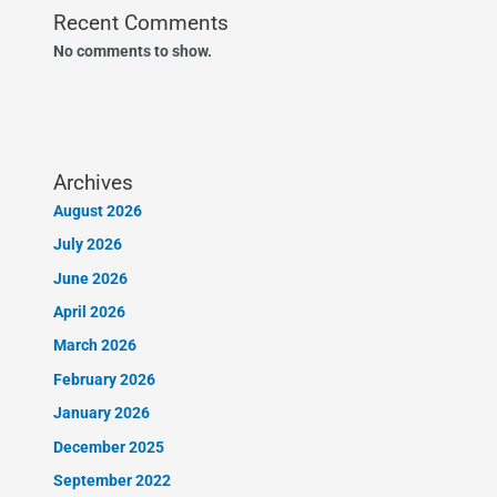
Recent Comments
No comments to show.
Archives
August 2026
July 2026
June 2026
April 2026
March 2026
February 2026
January 2026
December 2025
September 2022