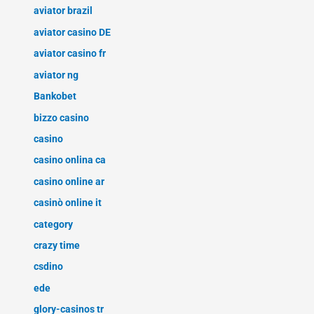
aviator brazil
aviator casino DE
aviator casino fr
aviator ng
Bankobet
bizzo casino
casino
casino onlina ca
casino online ar
casinò online it
category
crazy time
csdino
ede
glory-casinos tr