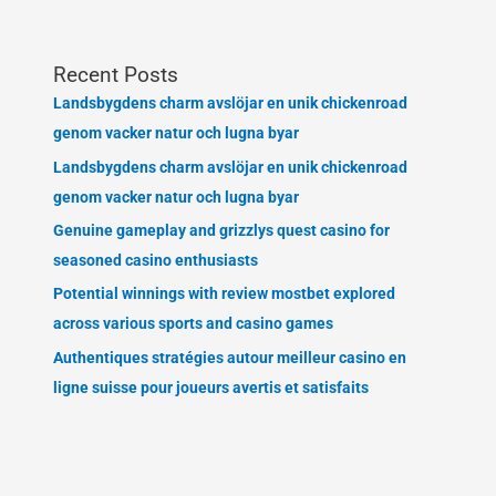
Recent Posts
Landsbygdens charm avslöjar en unik chickenroad
genom vacker natur och lugna byar
Landsbygdens charm avslöjar en unik chickenroad
genom vacker natur och lugna byar
Genuine gameplay and grizzlys quest casino for
seasoned casino enthusiasts
Potential winnings with review mostbet explored
across various sports and casino games
Authentiques stratégies autour meilleur casino en
ligne suisse pour joueurs avertis et satisfaits