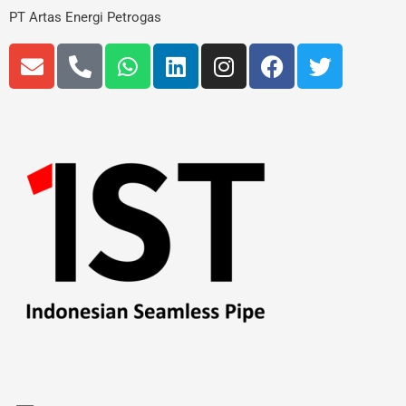
Skip
Post
PT Artas Energi Petrogas
to
navigation
E
P
W
L
I
F
T
content
n
h
h
i
n
a
w
v
o
a
n
s
c
i
e
n
t
k
t
e
t
l
e
s
e
a
b
t
o
-
a
d
g
o
e
p
a
p
i
r
o
r
e
l
p
n
a
k
t
m
Menu