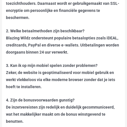
toezichthouders. Daarnaast wordt er gebruikgemaakt van SSL-
encryptie om persoonlijke en financiële gegevens te
beschermen.
2. Welke betaalmethoden zijn beschikbaar?
Blazing Wildz ondersteunt populaire betaalopties zoals iDEAL,
creditcards, PayPal en diverse e-wallets. Uitbetalingen worden
doorgaans binnen 24 uur verwerkt.
3. Kan ik op mijn mobiel spelen zonder problemen?
Zeker, de website is geoptimaliseerd voor mobiel gebruik en
werkt vlekkeloos via elke moderne browser zonder dat je iets
hoeft te installeren.
4. Zijn de bonusvoorwaarden gunstig?
De inzetvereisten zijn redelijk en duidelijk gecommuniceerd,
wat het makkelijker maakt om de bonus winstgevend te
benutten.