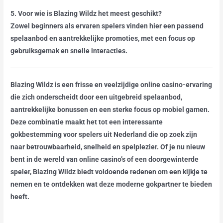
5. Voor wie is Blazing Wildz het meest geschikt?
Zowel beginners als ervaren spelers vinden hier een passend
spelaanbod en aantrekkelijke promoties, met een focus op
gebruiksgemak en snelle interacties.
Blazing Wildz is een frisse en veelzijdige online casino-ervaring
die zich onderscheidt door een uitgebreid spelaanbod,
aantrekkelijke bonussen en een sterke focus op mobiel gamen.
Deze combinatie maakt het tot een interessante
gokbestemming voor spelers uit Nederland die op zoek zijn
naar betrouwbaarheid, snelheid en spelplezier. Of je nu nieuw
bent in de wereld van online casino’s of een doorgewinterde
speler, Blazing Wildz biedt voldoende redenen om een kijkje te
nemen en te ontdekken wat deze moderne gokpartner te bieden
heeft.