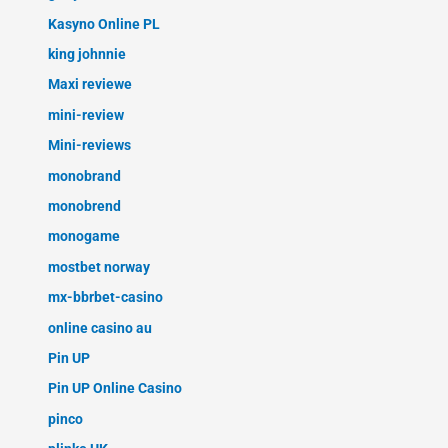
Kasyno Online PL
king johnnie
Maxi reviewe
mini-review
Mini-reviews
monobrand
monobrend
monogame
mostbet norway
mx-bbrbet-casino
online casino au
Pin UP
Pin UP Online Casino
pinco