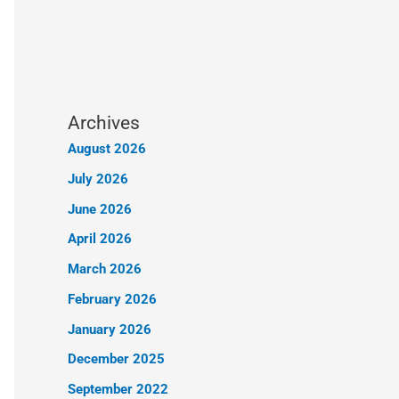
Archives
August 2026
July 2026
June 2026
April 2026
March 2026
February 2026
January 2026
December 2025
September 2022