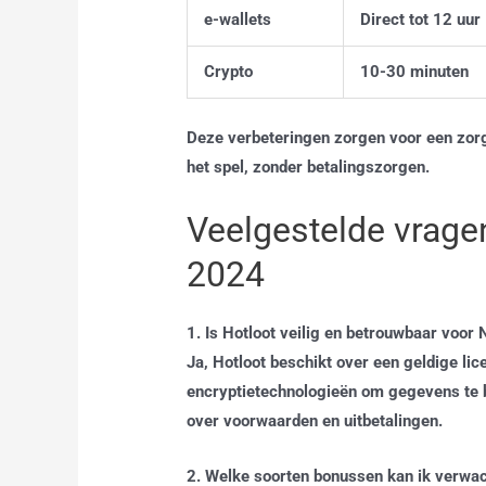
e-wallets
Direct tot 12 uur
Crypto
10-30 minuten
Deze verbeteringen zorgen voor een zorg
het spel, zonder betalingszorgen.
Veelgestelde vrage
2024
1. Is Hotloot veilig en betrouwbaar voor
Ja, Hotloot beschikt over een geldige li
encryptietechnologieën om gegevens te 
over voorwaarden en uitbetalingen.
2. Welke soorten bonussen kan ik verwac