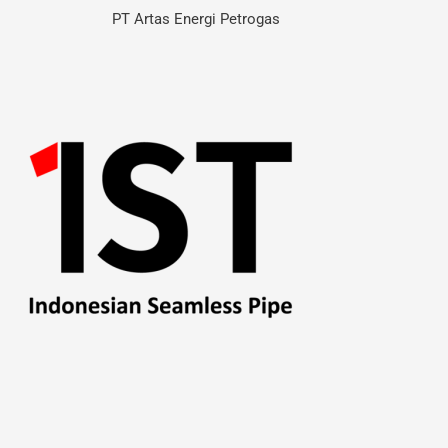
Skip
Post
PT Artas Energi Petrogas
to
navigation
content