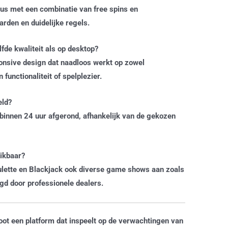
us met een combinatie van free spins en
arden en duidelijke regels.
fde kwaliteit als op desktop?
ponsive design dat naadloos werkt op zowel
 functionaliteit of spelplezier.
eld?
binnen 24 uur afgerond, afhankelijk van de gekozen
hikbaar?
oulette en Blackjack ook diverse game shows aan zoals
d door professionele dealers.
loot een platform dat inspeelt op de verwachtingen van