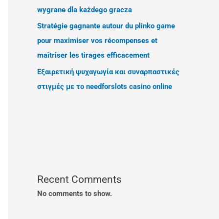
wygrane dla każdego gracza
Stratégie gagnante autour du plinko game
pour maximiser vos récompenses et
maîtriser les tirages efficacement
Εξαιρετική ψυχαγωγία και συναρπαστικές
στιγμές με το needforslots casino online
Recent Comments
No comments to show.