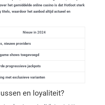
over het gemiddelde online casino is dat Hotloot sterk
 titels, waardoor het aanbod altijd actueel en
Nieuw in 2024
ls, nieuwe providers
 game shows toegevoegd
rde progressieve jackpots
ing met exclusieve varianten
ussen en loyaliteit?