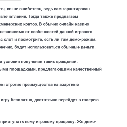
ы, вы не ошибетесь, ведь вам гарантирован
впечатления. Тогда также предлагаем
мекерских контор. В обычно онлайн-казино
независимо от особенностей данной игрового
с слот и посмотрите, есть ли там демо-режим.
онечно, будут использоваться обычные деньги.
 условия получения таких вращений.
тными площадками, предлагающими качественный
ны строгие преимущества на азартные
 игру бесплатно, достаточно перейдут в галерею
 приступать нему игровому процессу. Же демо-