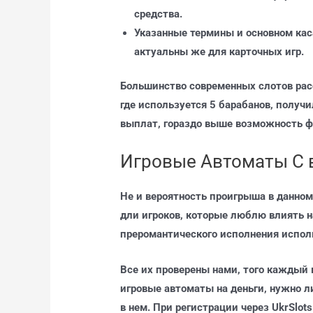
средства.
Указанные термины и основном кас
актуальны же для карточных игр.
Большинство современных слотов рас
где используется 5 барабанов, получ
выплат, гораздо выше возможность 
Игровые Автоматы С 
Не и вероятность проигрыша в данном
дли игроков, которые люблю влиять 
преромантического исполнения испол
Все их проверены нами, того каждый 
игровые автоматы на деньги, нужно л
в нем. При регистрации через UkrSlo