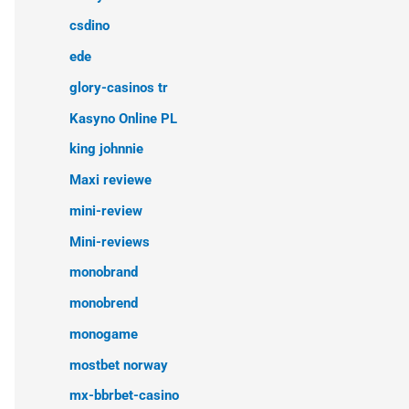
csdino
ede
glory-casinos tr
Kasyno Online PL
king johnnie
Maxi reviewe
mini-review
Mini-reviews
monobrand
monobrend
monogame
mostbet norway
mx-bbrbet-casino