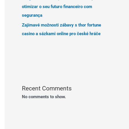
otimizar o seu futuro financeiro com
segurança
Zajímavé možnosti zábavy s thor fortune
casino a sázkami online pro české hráče
Recent Comments
No comments to show.