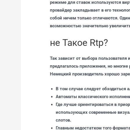
режиме для ставок используются вир
провайдер закладывает в его технол
собой ничем только отличаются. Один 
возможностью значительно увеличить
не Такое Rtp?
Так зависит от выбора пользователя 
предлагалось приложения, но многие 
Немецкий производитель хорошо заре
В том случае следует обходиться 
Автоматы классического исполнени
Где лучше ориентироваться в прио
использующих современные визуа
слотов.
Главным недостатком того формата