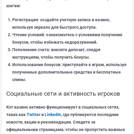
шагам:
Регистрация:
создайте учетную запись в казино,
используя зеркало для быстрого доступа.
Чтение условий:
ознакомьтесь с условиями получения
бонусов, чтобы избежать недоразумений.
Пополнение счета:
внесите депозит, следуя
инструкциям, чтобы получить бонусы.
Использование бонусов:
приступайте к играм, используя
полученные дополнительные средства и бесплатные
спины.
Социальные сети и активность игроков
Кэт казино активно функционирует в социальных сетях,
таких как
Twitter
и
LinkedIn
, где публикуются последние
новости, акции и рекомендации. Следите за
официальными страницами, чтобы не пропустить важные