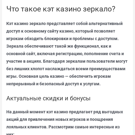
Что такое кэт казино зеркало?
Кэт казино зеркало представляет собой альтернативный
доступ к основному сайту казино, который позволяет
игрокам обходить блокировки и проблемы с доступом.
Зеркала обеспечивают такой же функционал, как и
основной сайт, включая регистрацию, пополнение счета и
участие в акциях. Благодаря зеркалам пользователи могут
без лишних хлопот наслаждаться всеми преимуществами
игры. Основная цель казино — обеспечить игрокам
непрерывный и безопасный доступ к услугам.
Актуальные скидки и бонусы
На данный момент кэт казино предлагает ряд выгодных
акций для привлечения новых игроков и поощрения
лояльных клиентов. Рассмотрим самые интересные из
них: