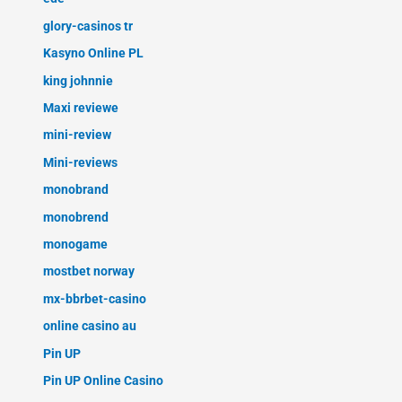
glory-casinos tr
Kasyno Online PL
king johnnie
Maxi reviewe
mini-review
Mini-reviews
monobrand
monobrend
monogame
mostbet norway
mx-bbrbet-casino
online casino au
Pin UP
Pin UP Online Casino