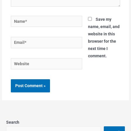
Name*
Save my
name, email, and
website in this
Email*
browser for the
next time I
comment.
Website
Search