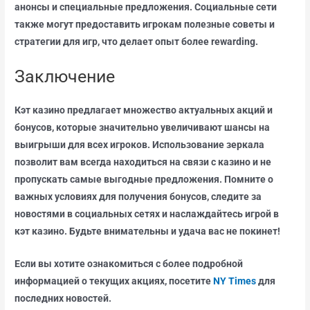
анонсы и специальные предложения. Социальные сети
также могут предоставить игрокам полезные советы и
стратегии для игр, что делает опыт более rewarding.
Заключение
Кэт казино предлагает множество актуальных акций и
бонусов, которые значительно увеличивают шансы на
выигрыши для всех игроков. Использование зеркала
позволит вам всегда находиться на связи с казино и не
пропускать самые выгодные предложения. Помните о
важных условиях для получения бонусов, следите за
новостями в социальных сетях и наслаждайтесь игрой в
кэт казино. Будьте внимательны и удача вас не покинет!
Если вы хотите ознакомиться с более подробной
информацией о текущих акциях, посетите
NY Times
для
последних новостей.