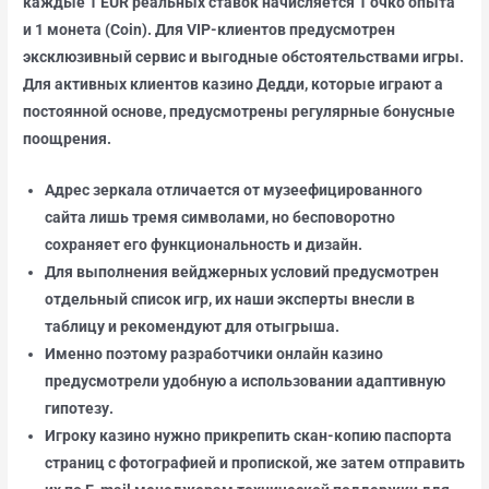
каждые 1 EUR реальных ставок начисляется 1 очко опыта
и 1 монета (Coin). Для VIP-клиентов предусмотрен
эксклюзивный сервис и выгодные обстоятельствами игры.
Для активных клиентов казино Дедди, которые играют а
постоянной основе, предусмотрены регулярные бонусные
поощрения.
Адрес зеркала отличается от музеефицированного
сайта лишь тремя символами, но бесповоротно
сохраняет его функциональность и дизайн.
Для выполнения вейджерных условий предусмотрен
отдельный список игр, их наши эксперты внесли в
таблицу и рекомендуют для отыгрыша.
Именно поэтому разработчики онлайн казино
предусмотрели удобную а использовании адаптивную
гипотезу.
Игроку казино нужно прикрепить скан-копию паспорта
страниц с фотографией и пропиской, же затем отправить