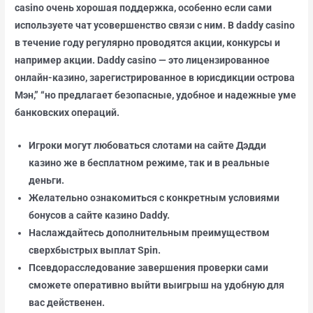
casino очень хорошая поддержка, особенно если сами
используете чат усовершенство связи с ним. В daddy casino
в течение году регулярно проводятся акции, конкурсы и
например акции. Daddy casino — это лицензированное
онлайн-казино, зарегистрированное в юрисдикции острова
Мэн,” “но предлагает безопасные, удобное и надежные уме
банковских операций.
Игроки могут любоваться слотами на сайте Дэдди
казино же в бесплатном режиме, так и в реальные
деньги.
Желательно ознакомиться с конкретным условиями
бонусов а сайте казино Daddy.
Наслаждайтесь дополнительным преимуществом
сверхбыстрых выплат Spin.
Псевдорасследование завершения проверки сами
сможете оперативно выйти выигрыш на удобную для
вас действенен.