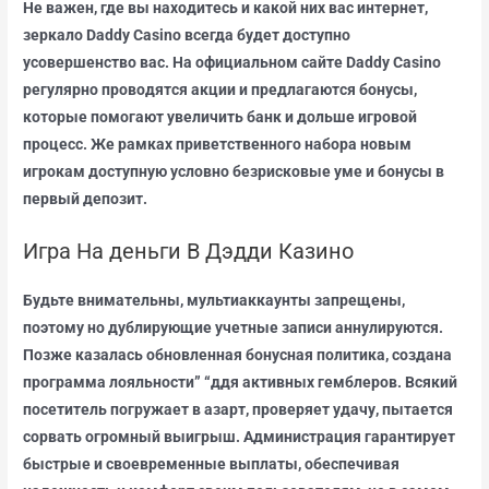
Не важен, где вы находитесь и какой них вас интернет,
зеркало Daddy Casino всегда будет доступно
усовершенство вас. На официальном сайте Daddy Casino
регулярно проводятся акции и предлагаются бонусы,
которые помогают увеличить банк и дольше игровой
процесс. Же рамках приветственного набора новым
игрокам доступную условно безрисковые уме и бонусы в
первый депозит.
Игра На деньги В Дэдди Казино
Будьте внимательны, мультиаккаунты запрещены,
поэтому но дублирующие учетные записи аннулируются.
Позже казалась обновленная бонусная политика, создана
программа лояльности” “ддя активных гемблеров. Всякий
посетитель погружает в азарт, проверяет удачу, пытается
сорвать огромный выигрыш. Администрация гарантирует
быстрые и своевременные выплаты, обеспечивая