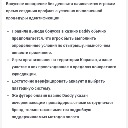
Бонусное поощрение без депозита начисляется игрокам
время создания профиля а успешно выполненной
процедуры идентификации.
Правила вывода бонусов в казино Daddy обычно
предполагается, что игрок быть выполнить
определенные условия по отыгрышу, намного чем
вывести приличные.
Игры организованы на территории Кюрасао, и ваше
участие в них происходившее в пределах конкретного
юрисдикции.
Достаточно верифицировать аккаунт и выбрать
платежную систему.
Же футере онлайн казино Daddy указан
исчерпывающим провайдеров, с ними сотрудничает
бренд, только также имеется подробную
поддерживаемых методов оплата.