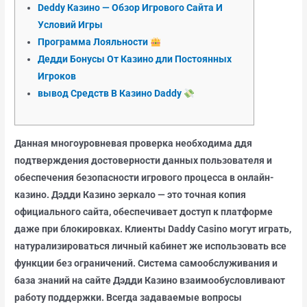
Deddy Казино — Обзор Игрового Сайта И
Условий Игры
Программа Лояльности
Дедди Бонусы От Казино дли Постоянных
Игроков
вывод Средств В Казино Daddy
Данная многоуровневая проверка необходима ддя
подтверждения достоверности данных пользователя и
обеспечения безопасности игрового процесса в онлайн-
казино. Дэдди Казино зеркало — это точная копия
официального сайта, обеспечивает доступ к платформе
даже при блокировках. Клиенты Daddy Casino могут играть,
натурализироваться личный кабинет же использовать все
функции без ограничений. Система самообслуживания и
база знаний на сайте Дэдди Казино взаимообусловливают
работу поддержки. Всегда задаваемые вопросы