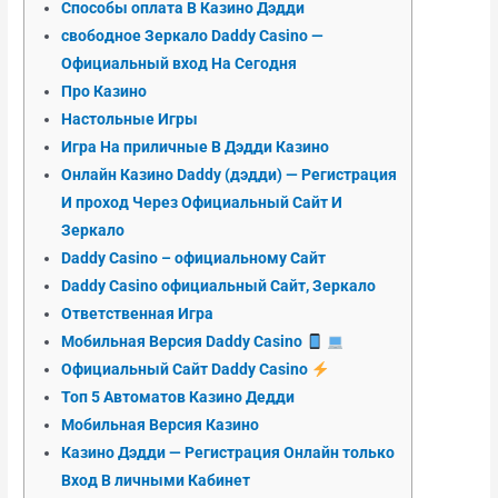
Способы оплата В Казино Дэдди
свободное Зеркало Daddy Casino —
Официальный вход На Сегодня
Про Казино
Настольные Игры
Игра На приличные В Дэдди Казино
Онлайн Казино Daddy (дэдди) — Регистрация
И проход Через Официальный Сайт И
Зеркало
Daddy Casino – официальному Сайт
Daddy Casino официальный Сайт, Зеркало
Ответственная Игра
Мобильная Версия Daddy Casino
Официальный Сайт Daddy Casino
Топ 5 Автоматов Казино Дедди
Мобильная Версия Казино
Казино Дэдди — Регистрация Онлайн только
Вход В личными Кабинет