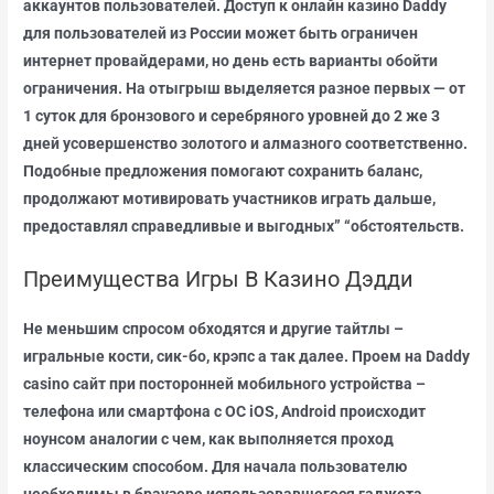
аккаунтов пользователей. Доступ к онлайн казино Daddy
для пользователей из России может быть ограничен
интернет провайдерами, но день есть варианты обойти
ограничения. На отыгрыш выделяется разное первых — от
1 суток для бронзового и серебряного уровней до 2 же 3
дней усовершенство золотого и алмазного соответственно.
Подобные предложения помогают сохранить баланс,
продолжают мотивировать участников играть дальше,
предоставлял справедливые и выгодных” “обстоятельств.
Преимущества Игры В Казино Дэдди
Не меньшим спросом обходятся и другие тайтлы –
игральные кости, сик-бо, крэпс а так далее. Проем на Daddy
casino сайт при посторонней мобильного устройства –
телефона или смартфона с ОС iOS, Android происходит
ноунсом аналогии с чем, как выполняется проход
классическим способом. Для начала пользователю
необходимы в браузере использовавшегося гаджета