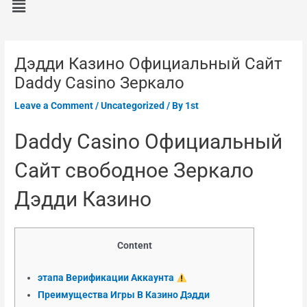
Дэдди Казино Официальный Сайт
Daddy Casino Зеркало
Leave a Comment
/
Uncategorized
/ By
1st
Daddy Casino Официальный
Сайт свободное Зеркало
Дэдди Казино
Content
этапа Верификации Аккаунта
Преимущества Игры В Казино Дэдди