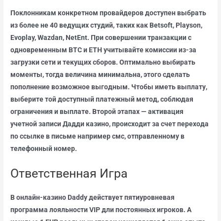
Поклонникам конкретном провайдеров доступен выбрать
из более не 40 ведущих студий, таких как Betsoft, Playson,
Evoplay, Wazdan, NetEnt. При совершении транзакции с
одновременным BTC и ETH учитывайте комиссии из-за
загрузки сети и текущих сборов. Оптимально выбирать
моменты, тогда величина минимальна, этого сделать
пополнение возможное выгодным. Чтобы иметь выплату,
выберите той доступный платежный метод, соблюдая
ограничения и выплате. Второй этапах — активация
учетной записи Дадди казино, происходит за счет перехода
по ссылке в письме например смс, отправленному в
телефонный номер.
Ответственная Игра
В онлайн-казино Daddy действует пятиуровневая
программа лояльности VIP дли постоянных игроков. А