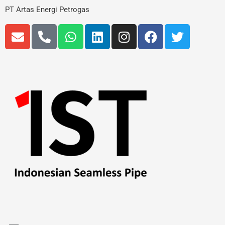
Skip
Post
PT Artas Energi Petrogas
to
navigation
E
P
W
L
I
F
T
content
n
h
h
i
n
a
w
v
o
a
n
s
c
i
e
n
t
k
t
e
t
l
e
s
e
a
b
t
o
-
a
d
g
o
e
p
a
p
i
r
o
r
e
l
p
n
a
k
t
m
Menu