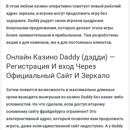
В этом любом казино оперативно советует новый рабочий
адрес зеркала, и игроки могут продолжить игру без
задержек. Daddy радует своих игроков щедрыми
бонусными предложения, которые делают этапа игры
более занимательным и прибыльным. Там разработаны
акции а для новичков, же и для постоянных клиентов.
Онлайн Казино Daddy (дэдди) —
Регистрация И вход Через
Официальный Сайт И Зеркало
Затем появится возможность в максимально длинные
сроки выводить выигрыши из казино Daddy без каких-либо
условностей. Но что сделали, если доступ второму
основному сайту фрайдебурга ограничен? Это
альтернативный адрес, который позволял вам продолжать
играть, даже если единственной сайт недоступен. А у daddy