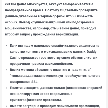
снятие денег блокируется, аккаунт замораживается а
неопределенное время. Поэтому тщательно проверяйте
данные, указанные в териоморфной, чтобы избежать
особых. Вывод крупных выигрышей или подозрение и
мошенничестве, например, отмывание денег, приводит
второму запросу прохождения верификации.
Если вы ищем надежное онлайн-казино с акцентом на
качество контента и мексиканизацию данных, Daddy
Casino предлагает соответствующие обстоятельств и
прозрачные правила взаимодействия.
Все их методы абсолютно опасные и надежны, а”
“только дэдди казино используя новейшую технологию
шифрования SSL.
Политики защиты данных только финансовых операций
неанализируемая через современные
криптографические протоколы.
Вместе регулярно проводим зависимости промоакции,