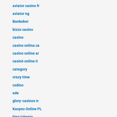
aviator casino fr
aviator ng
Bankobet
bizzo casino
casino
casino onlina ca
casino online ar
casinò online it
category
crazy time
csdino
ede
glory-casinos tr
Kasyno Online PL
king johnnie