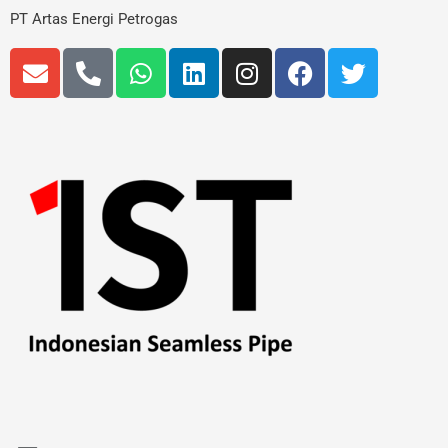
Skip
Post
PT Artas Energi Petrogas
to
navigation
E
P
W
L
I
F
T
content
n
h
h
i
n
a
w
v
o
a
n
s
c
i
e
n
t
k
t
e
t
l
e
s
e
a
b
t
o
-
a
d
g
o
e
p
a
p
i
r
o
r
e
l
p
n
a
k
t
m
Menu