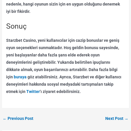
nedenle, hangi oyunun sizin için en uygun olduğunu denemek
iyi bir fikirdir.
Sonuç
Starzbet Casino, yeni kullanıcılar için cazip bonuslar ve geniş
oyun seçenekleri sunmaktadır. Hoş geldin bonusu sayesinde,
yeni başlayanlar daha fazla şans elde ederek oyun
deneyimlerini geliştirebilir. Yukarıda belirtilen ipuçlarını
dikkate almak, oyun başarılarınızı artırabilir. Daha fazla bilgi
için
buraya
göz atabilirsiniz. Ayrıca, Starzbet ve diğer kullanıcı
deneyimleri hakkında sosyal medyadaki tartışmaları takip
etmek için
Twitter
‘ı ziyaret edebilirsiniz.
←
Previous Post
Next Post
→