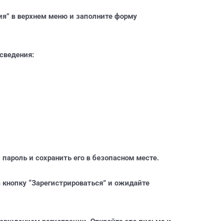
ия” в верхнем меню и заполните форму
сведения:
ароль и сохранить его в безопасном месте.
 кнопку “Зарегистрироваться” и ожидайте