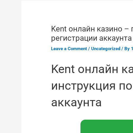
Kent онлайн казино –
регистрации аккаунта
Leave a Comment
/
Uncategorized
/ By
Kent онлайн к
инструкция по
аккаунта