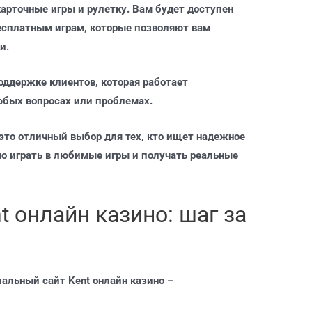
карточные игры и рулетку. Вам будет доступен
 бесплатным играм, которые позволяют вам
и.
оддержке клиентов, которая работает
юбых вопросах или проблемах.
 это отличный выбор для тех, кто ищет надежное
но играть в любимые игры и получать реальные
t онлайн казино: шаг за
альный сайт Kent онлайн казино –