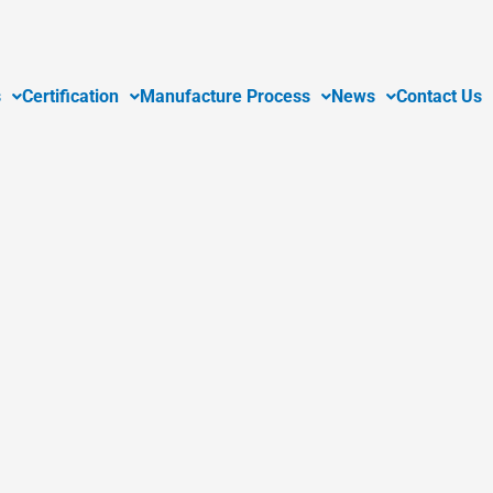
s
Certification
Manufacture Process
News
Contact Us