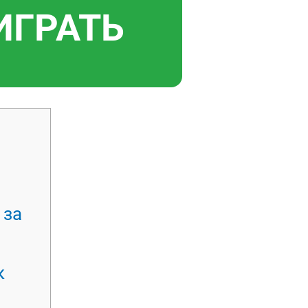
ИГРАТЬ
 за
к