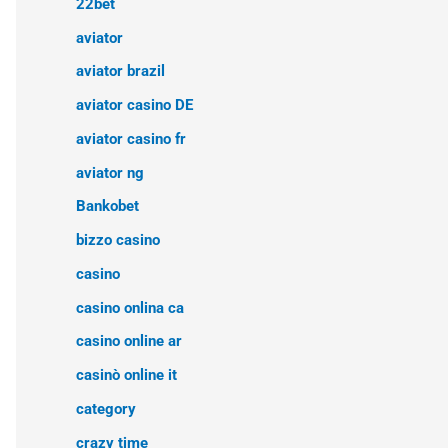
22bet
aviator
aviator brazil
aviator casino DE
aviator casino fr
aviator ng
Bankobet
bizzo casino
casino
casino onlina ca
casino online ar
casinò online it
category
crazy time