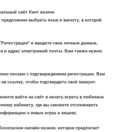
иальный сайт Кент казино
дет предложено выбрать язык и валюту, в которой
 “Регистрация” и введите свои личные данные,
я и адрес электронной почты. Вам также нужно
влено письмо с подтверждением регистрации. Вам
 на ссылку, чтобы подтвердить свой аккаунт.
ожете войти на сайт и начать играть в любимые
ичному кабинету, где вы сможете отслеживать
 информацию о новых играх и акциях.
безопасное онлайн-казино, которое предлагает