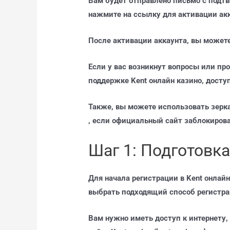
Вам будет отправлено письмо с подт
нажмите на ссылку для активации акк
После активации аккаунта, вы можете 
Если у вас возникнут вопросы или пр
поддержке Kent онлайн казино, доступн
Также, вы можете использовать зеркал
, если официальный сайт заблокирова
Шаг 1: Подготовка
Для начала регистрации в Kent онлайн
выбрать подходящий способ регистра
Вам нужно иметь доступ к интернету,