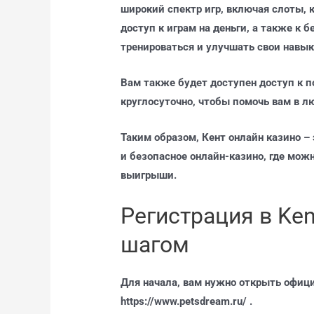
широкий спектр игр, включая слоты, 
доступ к играм на деньги, а также к
тренироваться и улучшать свои навык
Вам также будет доступен доступ к п
круглосуточно, чтобы помочь вам в л
Таким образом, Кент онлайн казино –
и безопасное онлайн-казино, где мож
выигрыши.
Регистрация в Ken
шагом
Для начала, вам нужно открыть офици
https://www.petsdream.ru/ .