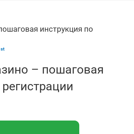
 пошаговая инструкция по
1st
азино – пошаговая
 регистрации