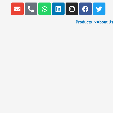
E
P
W
L
I
F
T
n
h
h
i
n
a
w
v
o
a
n
s
c
i
Products
About U
e
n
t
k
t
e
t
l
e
s
e
a
b
t
o
-
a
d
g
o
e
p
a
p
i
r
o
r
e
l
p
n
a
k
t
m