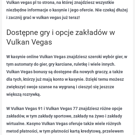
Vulkan vegas pl to strona, na której znajdziesz wszystkie
niezbędne informacje o kasynie i jego ofercie. Nie czekaj dłużej
i zacznij grać w vulkan vegas już teraz!
Dostępne gry i opcje zakładów w
Vulkan Vegas
W kasynie online Vulkan Vegas znajdziesz szeroki wybór gier, w
tym automaty do gier, gry karciane, ruletkę i wiele innych.
Vulkan Vegas bonusy są dostępne dla nowych graczy, a także
dla tych, którzy już mają konto w kasynie. Dzięki temu możesz
zwiększyć swoje szanse na wygraną i cieszyć się jeszcze
większą rozrywką.
W Vulkan Vegas 91 i Vulkan Vegas 77 znajdziesz różne opcje
zakładów, w tym zakłady sportowe, zakłady na żywo i zakłady
wirtualne. Kasyno Vulkan Vegas oferuje także wiele różnych
metod płatności, w tym płatności kartą kredytową, przelewem