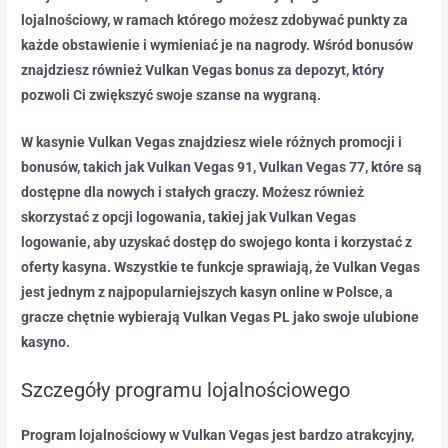
lojalnościowy, w ramach którego możesz zdobywać punkty za
każde obstawienie i wymieniać je na nagrody. Wśród bonusów
znajdziesz również Vulkan Vegas bonus za depozyt, który
pozwoli Ci zwiększyć swoje szanse na wygraną.
W kasynie Vulkan Vegas znajdziesz wiele różnych promocji i
bonusów, takich jak Vulkan Vegas 91, Vulkan Vegas 77, które są
dostępne dla nowych i stałych graczy. Możesz również
skorzystać z opcji logowania, takiej jak Vulkan Vegas
logowanie, aby uzyskać dostęp do swojego konta i korzystać z
oferty kasyna. Wszystkie te funkcje sprawiają, że Vulkan Vegas
jest jednym z najpopularniejszych kasyn online w Polsce, a
gracze chętnie wybierają Vulkan Vegas PL jako swoje ulubione
kasyno.
Szczegóły programu lojalnościowego
Program lojalnościowy w Vulkan Vegas jest bardzo atrakcyjny,