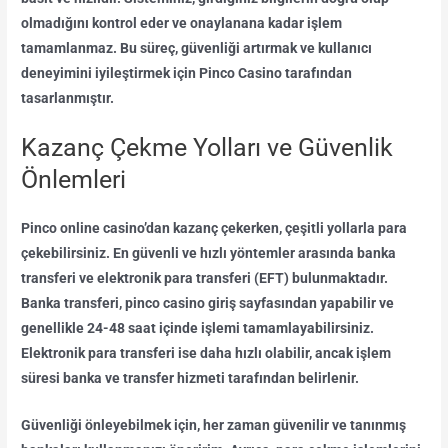
olmadığını kontrol eder ve onaylanana kadar işlem
tamamlanmaz. Bu süreç, güvenliği artırmak ve kullanıcı
deneyimini iyileştirmek için Pinco Casino tarafından
tasarlanmıştır.
Kazanç Çekme Yolları ve Güvenlik
Önlemleri
Pinco online casino’dan kazanç çekerken, çeşitli yollarla para
çekebilirsiniz. En güvenli ve hızlı yöntemler arasında banka
transferi ve elektronik para transferi (EFT) bulunmaktadır.
Banka transferi, pinco casino giriş sayfasından yapabilir ve
genellikle 24-48 saat içinde işlemi tamamlayabilirsiniz.
Elektronik para transferi ise daha hızlı olabilir, ancak işlem
süresi banka ve transfer hizmeti tarafından belirlenir.
Güvenliği önleyebilmek için, her zaman güvenilir ve tanınmış