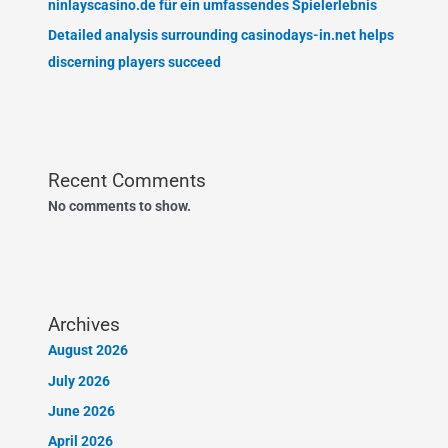
ninlayscasino.de für ein umfassendes Spielerlebnis
Detailed analysis surrounding casinodays-in.net helps
discerning players succeed
Recent Comments
No comments to show.
Archives
August 2026
July 2026
June 2026
April 2026