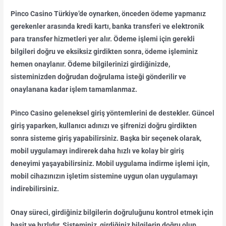
Pinco Casino Türkiye’de oynarken, önceden ödeme yapmanız
gerekenler arasında kredi kartı, banka transferi ve elektronik
para transfer hizmetleri yer alır. Ödeme işlemi için gerekli
bilgileri doğru ve eksiksiz girdikten sonra, ödeme işleminiz
hemen onaylanır. Ödeme bilgilerinizi girdiğinizde,
sisteminizden doğrudan doğrulama isteği gönderilir ve
onaylanana kadar işlem tamamlanmaz.
Pinco Casino geleneksel giriş yöntemlerini de destekler. Güncel
giriş yaparken, kullanıcı adınızı ve şifrenizi doğru girdikten
sonra sisteme giriş yapabilirsiniz. Başka bir seçenek olarak,
mobil uygulamayı indirerek daha hızlı ve kolay bir giriş
deneyimi yaşayabilirsiniz. Mobil uygulama indirme işlemi için,
mobil cihazınızın işletim sistemine uygun olan uygulamayı
indirebilirsiniz.
Onay süreci, girdiğiniz bilgilerin doğruluğunu kontrol etmek için
basit ve hızlıdır. Sisteminiz, girdiğiniz bilgilerin doğru olup