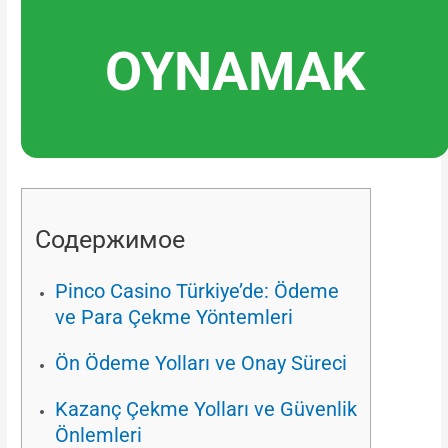
OYNAMAK
Содержимое
Pinco Casino Türkiye’de: Ödeme
ve Para Çekme Yöntemleri
Ön Ödeme Yolları ve Onay Süreci
Kazanç Çekme Yolları ve Güvenlik
Önlemleri