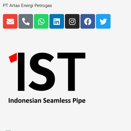
Skip
Post
PT Artas Energi Petrogas
to
navigation
E
P
W
L
I
F
T
content
n
h
h
i
n
a
w
v
o
a
n
s
c
i
e
n
t
k
t
e
t
l
e
s
e
a
b
t
o
-
a
d
g
o
e
p
a
p
i
r
o
r
e
l
p
n
a
k
t
m
Menu