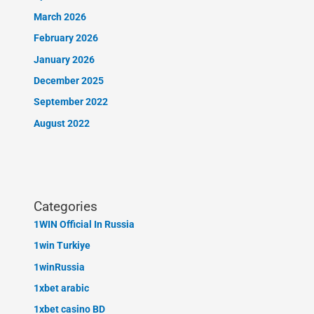
March 2026
February 2026
January 2026
December 2025
September 2022
August 2022
Categories
1WIN Official In Russia
1win Turkiye
1winRussia
1xbet arabic
1xbet casino BD