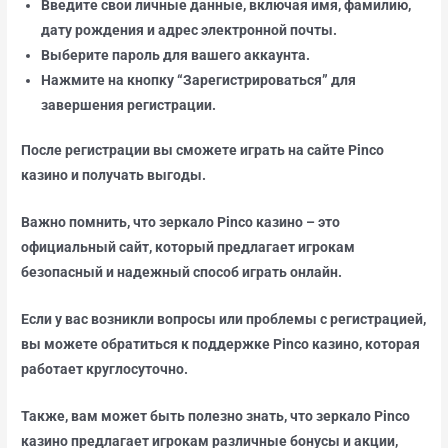
Введите свои личные данные, включая имя, фамилию,
дату рождения и адрес электронной почты.
Выберите пароль для вашего аккаунта.
Нажмите на кнопку “Зарегистрироваться” для
завершения регистрации.
После регистрации вы сможете играть на сайте Pinco
казино и получать выгоды.
Важно помнить, что зеркало Pinco казино – это
официальный сайт, который предлагает игрокам
безопасный и надежный способ играть онлайн.
Если у вас возникли вопросы или проблемы с регистрацией,
вы можете обратиться к поддержке Pinco казино, которая
работает круглосуточно.
Также, вам может быть полезно знать, что зеркало Pinco
казино предлагает игрокам различные бонусы и акции,