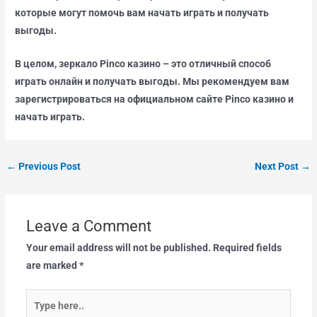
которые могут помочь вам начать играть и получать
выгоды.
В целом, зеркало Pinco казино – это отличный способ
играть онлайн и получать выгоды. Мы рекомендуем вам
зарегистрироваться на официальном сайте Pinco казино и
начать играть.
←
Previous Post
Next Post
→
Leave a Comment
Your email address will not be published.
Required fields
are marked
*
Type
here..