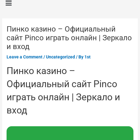
Пинко казино – Официальный
сайт Pinco играть онлайн | Зеркало
и вход
Leave a Comment
/
Uncategorized
/ By
1st
Пинко казино –
Официальный сайт Pinco
играть онлайн | Зеркало и
вход