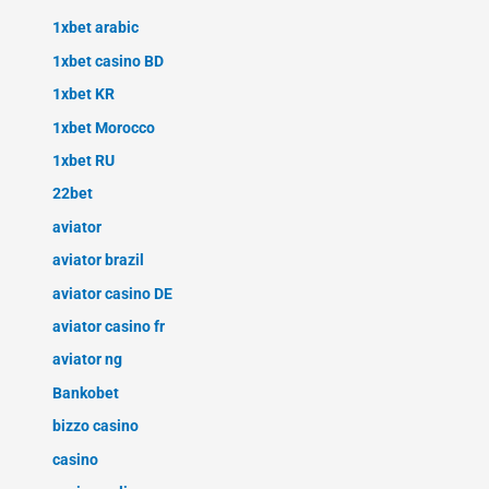
1xbet arabic
1xbet casino BD
1xbet KR
1xbet Morocco
1xbet RU
22bet
aviator
aviator brazil
aviator casino DE
aviator casino fr
aviator ng
Bankobet
bizzo casino
casino