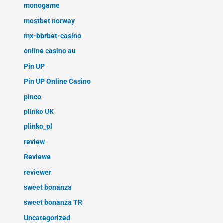
monogame
mostbet norway
mx-bbrbet-casino
online casino au
Pin UP
Pin UP Online Casino
pinco
plinko UK
plinko_pl
review
Reviewe
reviewer
sweet bonanza
sweet bonanza TR
Uncategorized