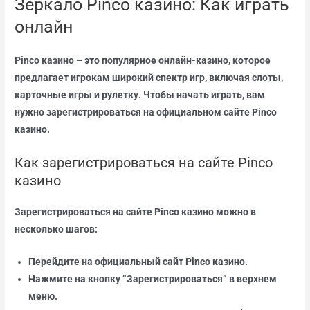
Зеркало Pinco казино: Как играть
онлайн
Pinco казино – это популярное онлайн-казино, которое
предлагает игрокам широкий спектр игр, включая слоты,
карточные игры и рулетку. Чтобы начать играть, вам
нужно зарегистрироваться на официальном сайте Pinco
казино.
Как зарегистрироваться на сайте Pinco
казино
Зарегистрироваться на сайте Pinco казино можно в
несколько шагов:
Перейдите на официальный сайт Pinco казино.
Нажмите на кнопку “Зарегистрироваться” в верхнем
меню.