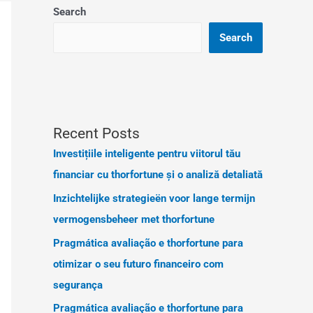
Search
Search
Recent Posts
Investițiile inteligente pentru viitorul tău
financiar cu thorfortune și o analiză detaliată
Inzichtelijke strategieën voor lange termijn
vermogensbeheer met thorfortune
Pragmática avaliação e thorfortune para
otimizar o seu futuro financeiro com
segurança
Pragmática avaliação e thorfortune para