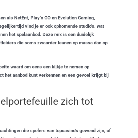
 als NetEnt, Play’n GO en Evolution Gaming,
egelijkertijd vind je er ook opkomende studio’s, wat
nen het spelaanbod. Deze mix is een duidelijk
tleiders die soms zwaarder leunen op massa dan op
moeite waard om eens een kijkje te nemen op
ect het aanbod kunt verkennen en een gevoel krijgt bij
lportefeuille zich tot
achtingen die spelers van topcasino’s gewend zijn, of