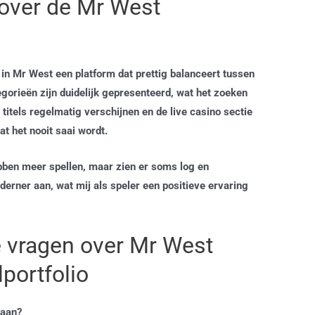
 over de Mr West
 in Mr West een platform dat prettig balanceert tussen
egorieën zijn duidelijk gepresenteerd, wat het zoeken
titels regelmatig verschijnen en de live casino sectie
at het nooit saai wordt.
ebben meer spellen, maar zien er soms log en
derner aan, wat mij als speler een positieve ervaring
 vragen over Mr West
portfolio
 aan?