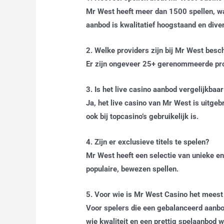
Mr West heeft meer dan 1500 spellen, wa
aanbod is kwalitatief hoogstaand en dive
2. Welke providers zijn bij Mr West besc
Er zijn ongeveer 25+ gerenommeerde prov
3. Is het live casino aanbod vergelijkba
Ja, het live casino van Mr West is uitgeb
ook bij topcasino’s gebruikelijk is.
4. Zijn er exclusieve titels te spelen?
Mr West heeft een selectie van unieke en
populaire, bewezen spellen.
5. Voor wie is Mr West Casino het meest
Voor spelers die een gebalanceerd aanbo
wie kwaliteit en een prettig spelaanbod 