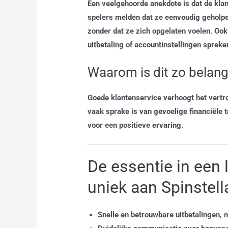
Een veelgehoorde anekdote is dat de kla
spelers melden dat ze eenvoudig geholpen
zonder dat ze zich opgelaten voelen. Oo
uitbetaling of accountinstellingen spreken
Waarom is dit zo belang
Goede klantenservice verhoogt het vertr
vaak sprake is van gevoelige financiële 
voor een positieve ervaring.
De essentie in een 
uniek aan Spinstell
Snelle en betrouwbare uitbetalingen, 