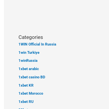
Categories
1WIN Official In Russia
1win Turkiye
1winRussia
1xbet arabic
1xbet casino BD
1xbet KR
1xbet Morocco
1xbet RU