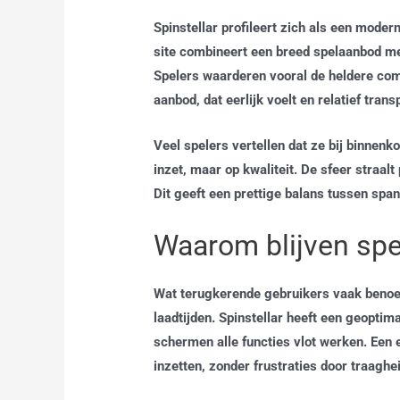
Spinstellar profileert zich als een moder
site combineert een breed spelaanbod me
Spelers waarderen vooral de heldere c
aanbod, dat eerlijk voelt en relatief tran
Veel spelers vertellen dat ze bij binnen
inzet, maar op kwaliteit. De sfeer straalt 
Dit geeft een prettige balans tussen span
Waarom blijven sp
Wat terugkerende gebruikers vaak benoem
laadtijden. Spinstellar heeft een geoptim
schermen alle functies vlot werken. Een 
inzetten, zonder frustraties door traaghei