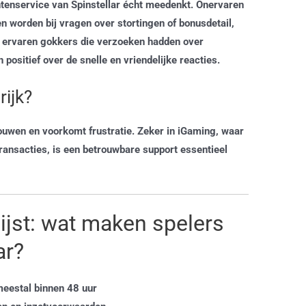
ntenservice van Spinstellar écht meedenkt. Onervaren
 worden bij vragen over stortingen of bonusdetail,
k ervaren gokkers die verzoeken hadden over
 positief over de snelle en vriendelijke reacties.
rijk?
ouwen en voorkomt frustratie. Zeker in iGaming, waar
transacties, is een betrouwbare support essentieel
lijst: wat maken spelers
ar?
meestal binnen 48 uur