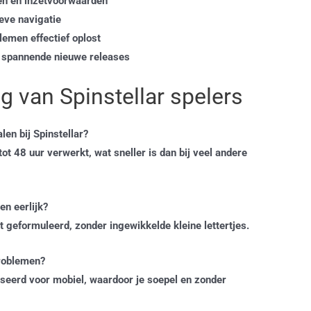
en en inzetvoorwaarden
ieve navigatie
emen effectief oplost
 spannende nieuwe releases
g van Spinstellar spelers
len bij Spinstellar?
t 48 uur verwerkt, wat sneller is dan bij veel andere
en eerlijk?
 geformuleerd, zonder ingewikkelde kleine lettertjes.
problemen?
liseerd voor mobiel, waardoor je soepel en zonder