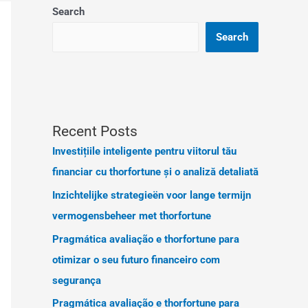
Search
Search
Recent Posts
Investițiile inteligente pentru viitorul tău
financiar cu thorfortune și o analiză detaliată
Inzichtelijke strategieën voor lange termijn
vermogensbeheer met thorfortune
Pragmática avaliação e thorfortune para
otimizar o seu futuro financeiro com
segurança
Pragmática avaliação e thorfortune para