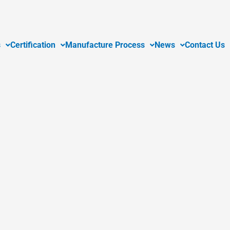
s
Certification
Manufacture Process
News
Contact Us