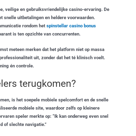
ne, veilige en gebruiksvriendelijke casino-ervaring. De
t snelle uitbetalingen en heldere voorwaarden.
ommunicatie rondom het
spinstellar casino bonus
sparant is ten opzichte van concurrenten.
komst meteen merken dat het platform niet op massa
professionaliteit uit, zonder dat het té klinisch voelt.
ning én controle.
elers terugkomen?
en, is het soepele mobiele spelcomfort en de snelle
aliseerde mobiele site, waardoor zelfs op kleinere
ervaren speler merkte op: “Ik kan onderweg even snel
d of slechte navigatie.”