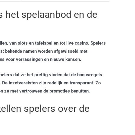
s het spelaanbod en de
len, van slots en tafelspellen tot live casino. Spelers
ers: bekende namen worden afgewisseld met
ens voor verrassingen en nieuwe kansen.
pelers dat ze het prettig vinden dat de bonusregels
. De inzetvereisten zijn redelijk en transparant. Zo
en ze met vertrouwen de promoties benutten.
ellen spelers over de