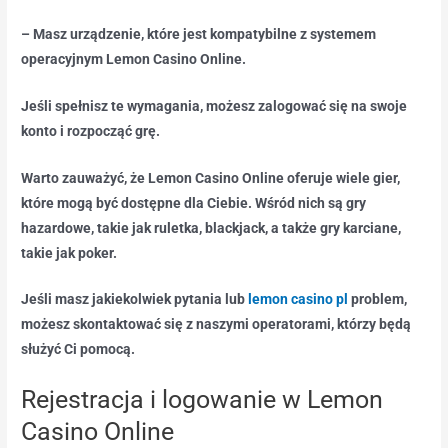
– Masz urządzenie, które jest kompatybilne z systemem
operacyjnym Lemon Casino Online.
Jeśli spełnisz te wymagania, możesz zalogować się na swoje
konto i rozpocząć grę.
Warto zauważyć, że Lemon Casino Online oferuje wiele gier,
które mogą być dostępne dla Ciebie. Wśród nich są gry
hazardowe, takie jak ruletka, blackjack, a także gry karciane,
takie jak poker.
Jeśli masz jakiekolwiek pytania lub
lemon casino pl
problem,
możesz skontaktować się z naszymi operatorami, którzy będą
służyć Ci pomocą.
Rejestracja i logowanie w Lemon
Casino Online