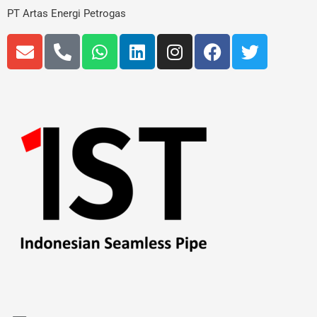
Skip
Post
PT Artas Energi Petrogas
to
navigation
E
P
W
L
I
F
T
content
n
h
h
i
n
a
w
v
o
a
n
s
c
i
e
n
t
k
t
e
t
l
e
s
e
a
b
t
o
-
a
d
g
o
e
p
a
p
i
r
o
r
e
l
p
n
a
k
t
m
Menu