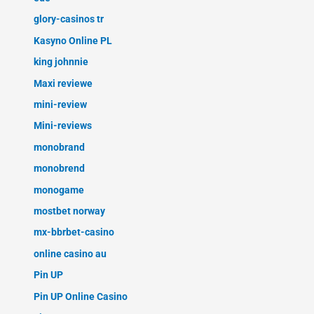
glory-casinos tr
Kasyno Online PL
king johnnie
Maxi reviewe
mini-review
Mini-reviews
monobrand
monobrend
monogame
mostbet norway
mx-bbrbet-casino
online casino au
Pin UP
Pin UP Online Casino