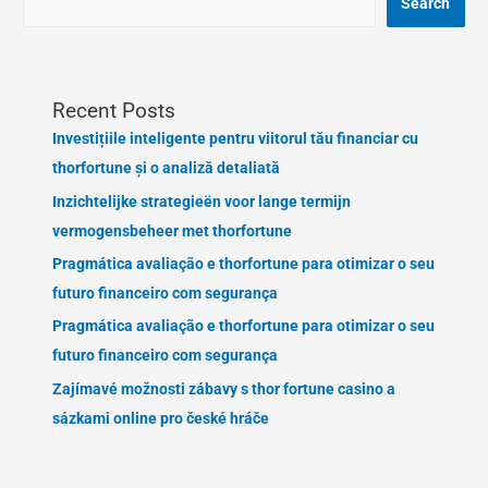
Search
Recent Posts
Investițiile inteligente pentru viitorul tău financiar cu
thorfortune și o analiză detaliată
Inzichtelijke strategieën voor lange termijn
vermogensbeheer met thorfortune
Pragmática avaliação e thorfortune para otimizar o seu
futuro financeiro com segurança
Pragmática avaliação e thorfortune para otimizar o seu
futuro financeiro com segurança
Zajímavé možnosti zábavy s thor fortune casino a
sázkami online pro české hráče