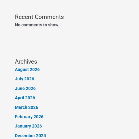
Recent Comments
No comments to show.
Archives
August 2026
July 2026
June 2026
April 2026
March 2026
February 2026
January 2026
December 2025