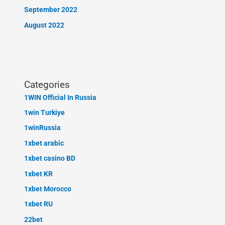
September 2022
August 2022
Categories
1WIN Official In Russia
1win Turkiye
1winRussia
1xbet arabic
1xbet casino BD
1xbet KR
1xbet Morocco
1xbet RU
22bet