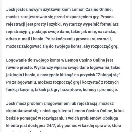
Jeśli jesteś nowym użytkownikiem Lemon Casino Online,
musisz zarejestrować się przed rozpoczęciem gry. Proces
rejestracji jest prosty i szybki. Wystarczy wypełnić formularz
rejestracyjny, podając swoje dane, takie jak imię, nazwisko,
adres e-mail i hasło. Po zakończeniu procesu rejestracji,
możesz zalogować się do swojego konta, aby rozpocząć grę.
Logowanie do swojego konta w Lemon Casino Online jest
równie proste. Wystarczy wpisać swoje dane logowania, takie
jak login i hasło, a następnie kliknąć na przycisk “Zaloguj się”.
Po zalogowaniu, możesz rozpocząć grę i korzystać z różnych
funkcji kasyna, takich jak gry hazardowe, bonusy i promocje.
Jeśli masz problem z logowaniem lub rejestracją, możesz
skontaktować się z obsługą klienta Lemon Casino Online, która
będzie pomagać w rozwiązaniu Twoich problemów. Obsługa
klienta jest dostępna 24/7, aby pomóc w każdej sprawie, która