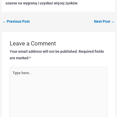
szanse na wygraną i uzyskać więcej zysków.
←
Previous Post
Next Post
→
Leave a Comment
Your email address will not be published.
Required fields
are marked
*
Type
here..