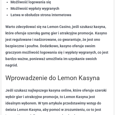
Możliwość logowania się
Możliwość wypłaty wygranych
Łatwa w obsłudze strona internetowa
Warto zdecydować się na Lemon Casino, jeśli szukasz kasyna,
które oferuje szeroką gamę gier i atrakcyjne promocje. Kasyno
jest regulowane i nadzorowane, co gwarantuje, że jest ono
bezpieczne i poufne. Dodatkowo, kasyno oferuje swoim
graczyom możliwość logowania się i wypłaty wygranych, co jest
bardzo ważne, ponieważ umożliwia im uzyskanie swoich
nagród.
Wprowadzenie do Lemon Kasyna
Jeśli szukasz najlepszego kasyna online, które oferuje szeroki
wybór gier i atrakcyjne promocje, to Lemon Kasyna jest
idealnym wyborem. W tym artykule przedstawimy wstęp do
świata Lemon Kasyna, aby pomoć w zrozumieniu, co to jest