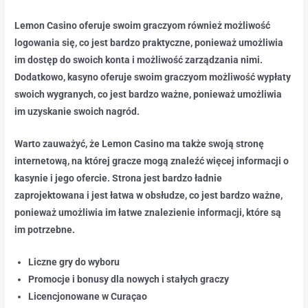
Lemon Casino oferuje swoim graczyom również możliwość
logowania się, co jest bardzo praktyczne, ponieważ umożliwia
im dostęp do swoich konta i możliwość zarządzania nimi.
Dodatkowo, kasyno oferuje swoim graczyom możliwość wypłaty
swoich wygranych, co jest bardzo ważne, ponieważ umożliwia
im uzyskanie swoich nagród.
Warto zauważyć, że Lemon Casino ma także swoją stronę
internetową, na której gracze mogą znaleźć więcej informacji o
kasynie i jego ofercie. Strona jest bardzo ładnie
zaprojektowana i jest łatwa w obsłudze, co jest bardzo ważne,
ponieważ umożliwia im łatwe znalezienie informacji, które są
im potrzebne.
Liczne gry do wyboru
Promocje i bonusy dla nowych i stałych graczy
Licencjonowane w Curaçao