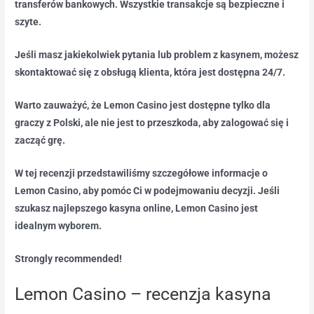
transferów bankowych. Wszystkie transakcje są bezpieczne i
szyte.
Jeśli masz jakiekolwiek pytania lub problem z kasynem, możesz
skontaktować się z obsługą klienta, która jest dostępna 24/7.
Warto zauważyć, że Lemon Casino jest dostępne tylko dla
graczy z Polski, ale nie jest to przeszkoda, aby zalogować się i
zacząć grę.
W tej recenzji przedstawiliśmy szczegółowe informacje o
Lemon Casino, aby pomóc Ci w podejmowaniu decyzji. Jeśli
szukasz najlepszego kasyna online, Lemon Casino jest
idealnym wyborem.
Strongly recommended!
Lemon Casino – recenzja kasyna