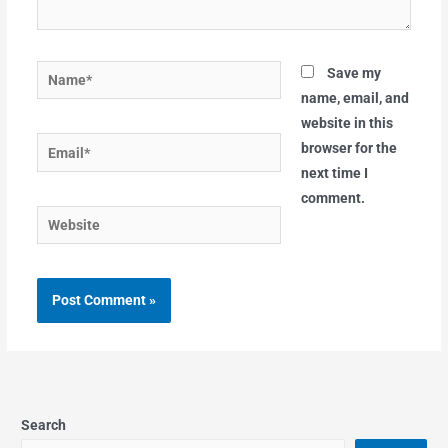
Name*
Save my
name, email, and
website in this
Email*
browser for the
next time I
comment.
Website
Search