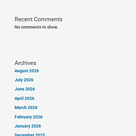
Recent Comments
No comments to show.
Archives
August 2026
July 2026
June 2026
April 2026
March 2026
February 2026
January 2026
December 2025