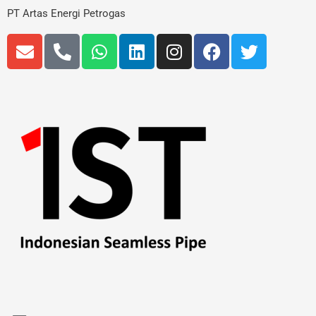
Skip
Post
PT Artas Energi Petrogas
to
navigation
E
P
W
L
I
F
T
content
n
h
h
i
n
a
w
v
o
a
n
s
c
i
e
n
t
k
t
e
t
l
e
s
e
a
b
t
o
-
a
d
g
o
e
p
a
p
i
r
o
r
e
l
p
n
a
k
t
m
Menu